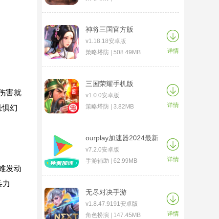
神将三国官方版
v1.18.18安卓版
详情
策略塔防 | 508.49MB
三国荣耀手机版
伤害就
v1.0.0安卓版
详情
策略塔防 | 3.82MB
恐惧幻
ourplay加速器2024最新
版
v7.2.0安卓版
详情
手游辅助 | 62.99MB
难发动
兵力
无尽对决手游
v1.8.47.9191安卓版
详情
角色扮演 | 147.45MB