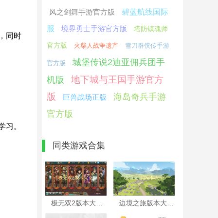
风之剑舞手游官方版
碧蓝航线国际
服
境界勇士手游官方版
塔防镇魂师
，同时
官方版
火柴人战争遗产
雪刀群侠传手游
城堡传说2迪亚佣兵团手
官方版
地下城与王国手游官方
机版
版
海岛奇兵手游
巨兽战场正版
官方版
学习。
同类游戏合集
极无双2版本大全
边境之旅版本大全
。