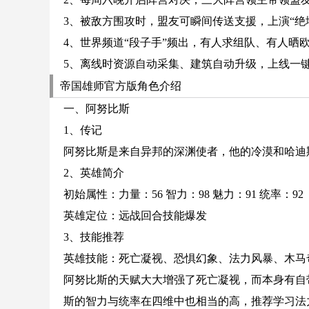
3、被敌方围攻时，盟友可瞬间传送支援，上演“绝
4、世界频道“段子手”频出，有人求组队、有人晒
5、离线时资源自动采集、建筑自动升级，上线一
帝国雄师官方版角色介绍
一、阿努比斯
1、传记
阿努比斯是来自异邦的深渊使者，他的冷漠和哈迪
2、英雄简介
初始属性：力量：56 智力：98 魅力：91 统率：92
英雄定位：远战回合技能爆发
3、技能推荐
英雄技能：死亡凝视、恐惧幻象、法力风暴、木马
阿努比斯的天赋大大增强了死亡凝视，而本身有自
斯的智力与统率在四维中也相当的高，推荐学习法