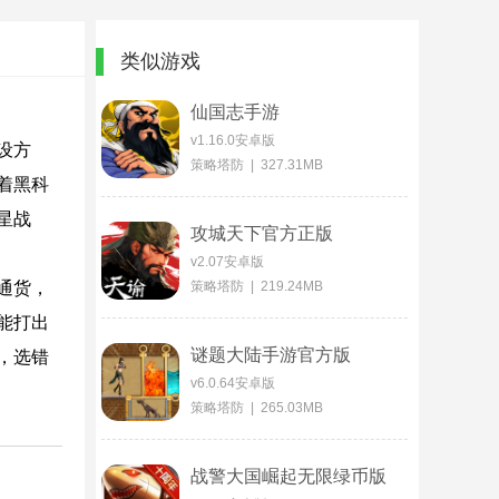
类似游戏
仙国志手游
v1.16.0安卓版
设方
策略塔防 | 327.31MB
着黑科
星战
攻城天下官方正版
v2.07安卓版
通货，
策略塔防 | 219.24MB
能打出
谜题大陆手游官方版
，选错
v6.0.64安卓版
策略塔防 | 265.03MB
战警大国崛起无限绿币版