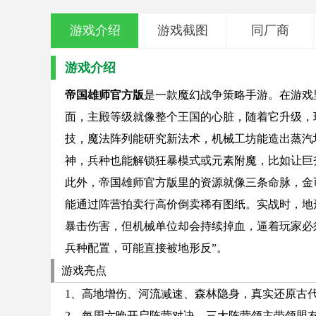
游戏介绍
游戏截图
同厂商
游戏介绍
帝国雄师官方版
是一款魔幻战争策略手游。在游戏
面，主殿等级就像整个王国的心脏，随着它升级，
技，魔法阵列能研究新法术，机械工坊能造出蒸汽
神，兵种也能解锁狂暴模式或元素附魔，比如让巨
此外，帝国雄师官方版里的资源就像三条命脉，金
能通过阵营拍卖行高价倒卖稀有图纸。实战时，地
暴击伤害，但机械单位却会持续掉血，逼着玩家必
兵种配置，可能直接被地形反”。
游戏亮点
1、高地增伤、河流减速、森林隐身，真实还原古代
2、每周六晚开启阵营对决，三大阵营领主带领盟