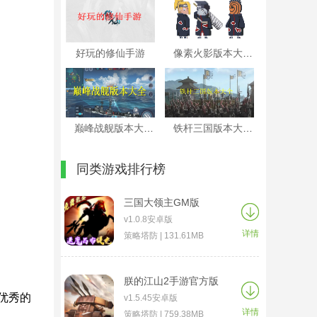
好玩的修仙手游
像素火影版本大全
巅峰战舰版本大全
铁杆三国版本大全
同类游戏排行榜
三国大领主GM版
v1.0.8安卓版
详情
策略塔防 | 131.61MB
朕的江山2手游官方版
优秀的
v1.5.45安卓版
详情
策略塔防 | 759.38MB