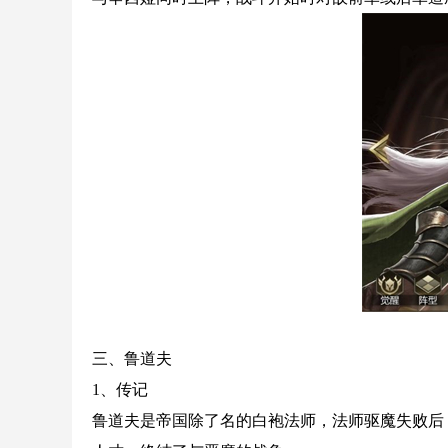
三、鲁道夫
1、传记
鲁道夫是帝国除了名的白袍法师，法师驱魔失败后