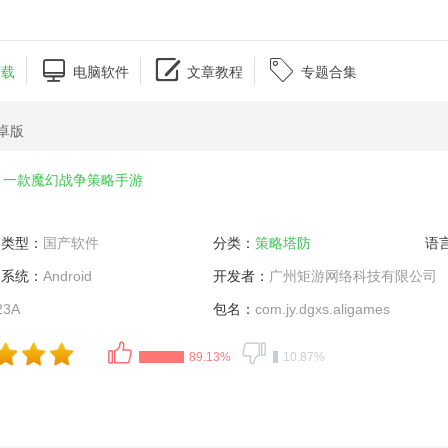



下载
电脑软件
文章教程
专题合集
安卓版
一款魔幻战争策略手游
类型：
国产软件
分类：
策略塔防
语
系统：
Android
开发者：
广州矩游网络科技有限公司
23A
包名：
com.jy.dgxs.aligames
89.13%
10.87%