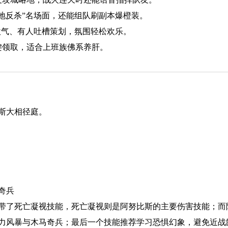
地反杀”名场面，还能组队刷副本爆橙装。
欧气、有人吐槽策划，氛围轻松欢乐。
键领取，适合上班族佛系养肝。
斯大相径庭。
奇兵
带了死亡凝视技能，死亡凝视则是阿努比斯的主要伤害技能；而
力风暴与木马奇兵；最后一个技能推荐学习恐惧幻象，避免近战