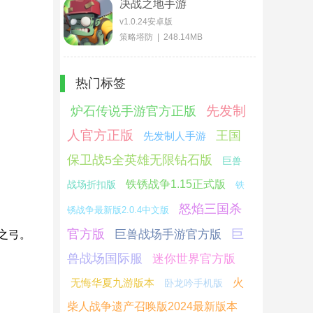
决战之地手游
v1.0.24安卓版
策略塔防 | 248.14MB
热门标签
先发制
炉石传说手游官方正版
人官方正版
王国
先发制人手游
保卫战5全英雄无限钻石版
巨兽
铁锈战争1.15正式版
战场折扣版
铁
怒焰三国杀
锈战争最新版2.0.4中文版
官方版
巨
巨兽战场手游官方版
之弓。
兽战场国际服
迷你世界官方版
无悔华夏九游版本
火
卧龙吟手机版
柴人战争遗产召唤版2024最新版本