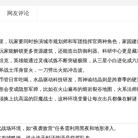
网友评论
里，玩家要同时扮演城市规划师和军团指挥官两种角色，家园建
玩家能解锁更多资源建筑，还能造出防御利器。科研中心更是藏
坦克，英雄能通过灵魂试炼不断突破极限，从三星小白进化成六
斧战士浑身冒火，一刀劈出火焰冲击波。
币管日常吃喝，水晶驱动科技研发，而神谕结晶则是跨赛季的硬
形会变成隐形军师，比如在火山遍布的熔岩裂谷地图，火系法师
须换上抗高温的巨魔战士，这种环境变量让每次出兵都像在解谜
战场环境，如“夜袭敌营”任务需利用黑夜和地形潜入。
友攻城略地，战火连天时还能语音指挥队友。