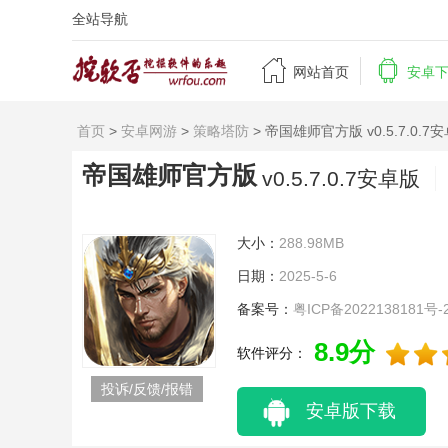
全站导航


网站首页
安卓
首页
>
安卓网游
>
策略塔防
> 帝国雄师官方版 v0.5.7.0.7
帝国雄师官方版
v0.5.7.0.7安卓版
大小：
288.98MB
日期：
2025-5-6
备案号：
粤ICP备2022138181号-
8.9分
软件评分：
投诉/反馈/报错
安卓版下载