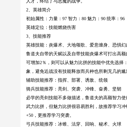
人才，终结了与恶魔的战争。
2、英雄简介
初始属性：力量：97 智力：80 魅力：90 统率：96
英雄定位：技能燃烧伤害
3、技能推荐
英雄技能：炎爆术、大地颂歌、爱意缠身、恐惧幻
鲁道夫自带的天赋以及自带技能炎爆术可打出高额
可增加2％，则可以从魅力比拼的技能中优先选择
象，避免近战没有技能释放而兵种也所剩无几的尴
辅助技能推荐：指挥、部署、诱敌、统领
骑兵技能推荐：亮剑、突袭、冲锋、奋勇、坚韧
必学的亮剑技能不多做描述，鲁道夫的高额智力使
武力比拼，但魅力比拼很容易胜利，故推荐学习冲锋
+50，更推荐学习突袭。
弓兵技能推荐：冰锥、法穿、回响、秘术、火球