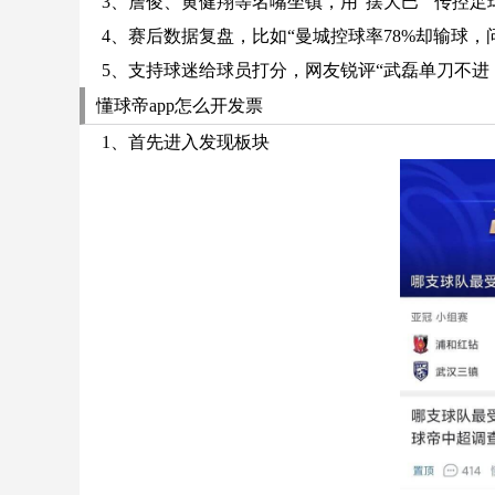
3、詹俊、黄健翔等名嘴坐镇，用“摆大巴”“传控
4、赛后数据复盘，比如“曼城控球率78%却输球，
5、支持球迷给球员打分，网友锐评“武磊单刀不进
懂球帝app怎么开发票
1、首先进入发现板块