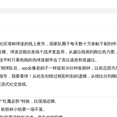
球社区堪称球迷的线上夜市，国家队圈子每天数十万条帖子刷到停
百楼。球迷还能自发搞个战术复盘局，从越位线画到跑位热力图
连平时只看热闹的伪球迷都学会了高位逼抢和造越位。
订阅球队后，app会像老妈子一样提前30分钟发闹钟，以前总因为
领导，我要看球！从此告别错过精彩时刻的遗憾，从猜比分到聊
沉浸式社交游戏。
“红魔必胜”特效，比现场还燃。
、欧联杯小组赛一场不落。