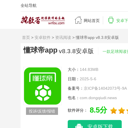
全站导航


网站首页
安卓
首页
>
安卓软件
>
资讯阅读
> 懂球帝app v8.3.8安卓版
懂球帝app
v8.3.8安卓版
一款足球阅读
大小：
144.83MB
日期：
2025-5-6
备案号：
京ICP备14042073号-9A
包名：
com.dongqiudi.news
8.5分
软件评分：
投诉/反馈/报错
安卓版下载