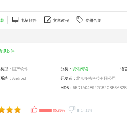



下载
电脑软件
文章教程
专题合集
资讯软件
类型：
国产软件
分类：
资讯阅读
语
系统：
Android
开发者：
北京多格科技有限公司
MD5：
55D1A04E922CB2CBB6AB2B
85.89%
14.11%