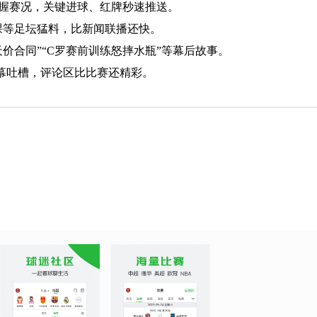
掌握赛况，关键进球、红牌秒速推送。
课等足坛猛料，比新闻联播还快。
价合同”“C罗赛前训练怒摔水瓶”等幕后故事。
发弹幕吐槽，评论区比比赛还精彩。