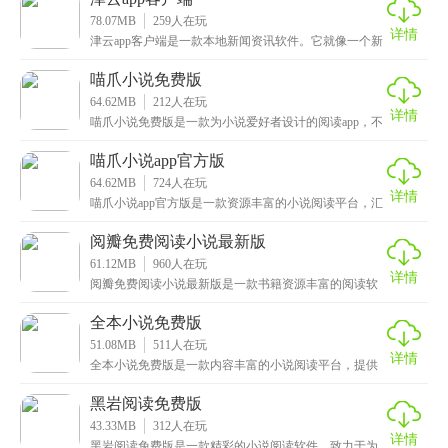
78.07MB
259
人在玩
详情
津云app客户端是一款本地新闻资讯软件。它就像一个新
闻的大宝库，汇集了来自报纸、电视、广播、网站等各
喵爪小说免费版
64.62MB
212
人在玩
详情
喵爪小说免费版是一款为小说爱好者设计的阅读app，不
仅拥有海量书库资源，还新增了更多实用功能。例如智
喵爪小说app官方版
64.62MB
724
人在玩
详情
喵爪小说app官方版是一款资源丰富的小说阅读平台，汇
聚了海量优质小说资源，涵盖玄幻、言情、都市、悬疑
阅瓣免费阅读小说最新版
61.12MB
960
人在玩
详情
阅瓣免费阅读小说最新版是一款书籍资源丰富的阅读软
件，拥有丰富的书城资源给你带来海量小说可以自由阅
读，
全本小说免费版
51.08MB
511
人在玩
详情
全本小说免费版是一款内容丰富的小说阅读平台，提供
当前网络最热门的小说资源，包含十多种与众不同的类
型题
黑岩阅读免费版
43.33MB
312
人在玩
详情
黑岩阅读免费版是一款精彩的小说阅读软件，致力于为