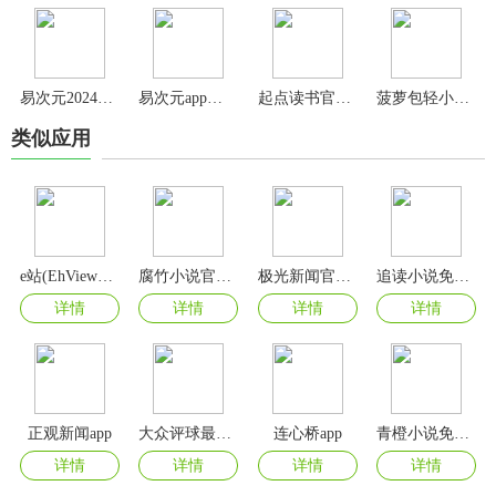
易次元2024最新版
易次元app官方版
起点读书官方正版
菠萝包轻小说app
类似应用
e站(EhViewer)绿色版本
腐竹小说官方版
极光新闻官方版
追读小说免费版
详情
详情
详情
详情
正观新闻app
大众评球最新版本
连心桥app
青橙小说免费阅读app
详情
详情
详情
详情