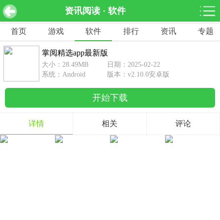
资讯阅读 · 软件
掌阅精选app最新版 v2.10.0安卓版
下载
首页
游戏
软件
排行
资讯
专题
网游分类
软件分类
掌阅精选app最新版
休闲益智
赛车竞速
棋牌桌游
大小：28.49MB
日期：2025-02-22
462款游戏
122款游戏
43款游戏
系统：Android
版本：v2.10.0安卓版
开始下载
角色扮演
动作射击
体育竞技
1642款游戏
351款游戏
69款游戏
详情
相关
评论
经营养成
策略塔防
冒险解谜
257款游戏
596款游戏
177款游戏
音乐游戏
手游辅助
53款游戏
109款游戏