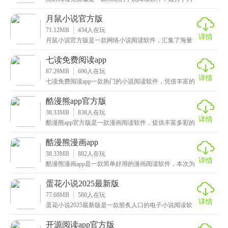
用户提供极致的阅读体验，除了丰富的图书资源和个性
化设
月鼠小说官方版
71.12MB
434
人在玩
详情
月鼠小说官方版是一款网络小说阅读软件，汇集了海量
原创小说资源，涵盖玄幻、都市、武侠、科幻、历史、
游戏
七读免费阅读app
87.29MB
696
人在玩
详情
七读免费阅读app一款热门的小说阅读软件，凭借丰富的
小说资源和简单易懂的操作深受众多小说爱好者的青睐
酷漫熊app官方版
38.33MB
838
人在玩
详情
酷漫熊app官方版是一款漫画阅读软件，提供丰富多彩的
漫画作品可观看，在首页界面就会呈现多元化的作品内
酷漫熊漫画app
38.33MB
882
人在玩
详情
酷漫熊漫画app是一款简单好用的漫画阅读软件，本次为
大家提供极其丰富的漫画资源可阅读，大家可设置自己
蛋花小说2025最新版
77.68MB
580
人在玩
详情
蛋花小说2025最新版是一款脍炙人口的电子小说阅读软
件，能够为用户带来免费且优质的看小说体验，而且还
开源阅读app官方版