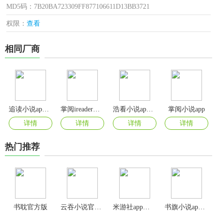
MD5码：7B20BA723309FF877106611D13BB3721
权限：
查看
相同厂商
追读小说app官方版
掌阅ireader阅读器app
浩看小说app官方正版
掌阅小说app
详情
详情
详情
详情
热门推荐
书耽官方版
云吞小说官方版
米游社app官方版
书旗小说app最新版