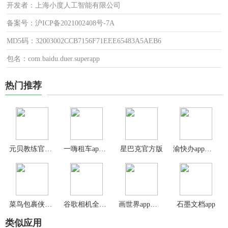
开发者：上海小度人工智能有限公司
备案号：沪ICP备2021002408号-7A
MD5码：32003002CCB7156F71EEE65483A5AEB6
包名：com.baidu.duer.superapp
热门推荐
元贝教练官方正版
一嗨租车app官方正版
星巴克官方版
渝快办app官方版
菜鸟包裹侠app快递员版
谷歌相机全机型通用版
画世界app最新版
石墨文档app
类似应用