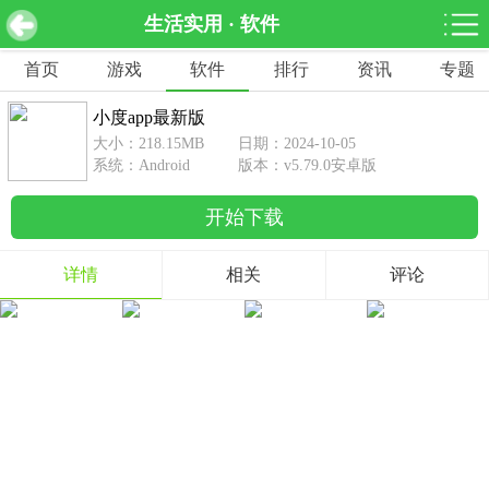
生活实用 · 软件
小度app最新版 v5.79.0安卓版
下载
首页
游戏
软件
排行
资讯
专题
网游分类
软件分类
小度app最新版
休闲益智
赛车竞速
棋牌桌游
大小：218.15MB
日期：2024-10-05
462款游戏
122款游戏
43款游戏
系统：Android
版本：v5.79.0安卓版
开始下载
角色扮演
动作射击
体育竞技
1642款游戏
351款游戏
69款游戏
详情
相关
评论
经营养成
策略塔防
冒险解谜
257款游戏
596款游戏
177款游戏
音乐游戏
手游辅助
53款游戏
109款游戏