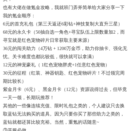
也有大佬在做氪金攻略，我就班门弄斧简单给大家分享一下
我的氪金顺序：
6元的首充礼包（第三天返还6彩钻+神技复制大直升三星）
68元的永久卡（50抽自选一角色+寻宝队伍上限数量加2，而
寻宝就是红色宠物碎片日常获取主要来源）
36元的闯关助力（4万钻 + 1200万金币，助力你抽卡、强化无
忧。关卡难度也都比较低，很快就可以拿满）
12元的神宠豪礼（ 1红色宠物胖虎+1任意红色宠物）
30元的征程（红装、神器钥匙、红色宠物碎片！不过领完周
期比较长）
紫金月卡（6元）、黑金月卡（12元）资源说得过去，但毕竟
一天一领，长期玩推荐！
其他的一些像连续充值、限时礼包之类的，个人建议只去换
取蓝钻无法购买的道具。因为只要你买了那些助力之类的，
蓝钻就都还算比较充裕。当然，重氪的话随意~
③开服必做