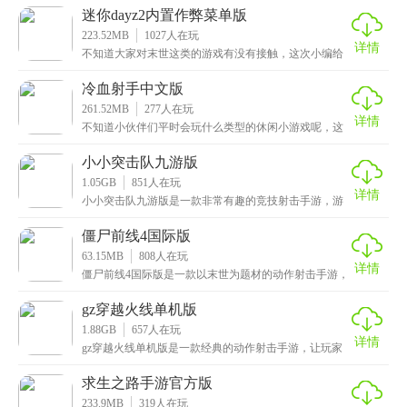
击手
迷你dayz2内置作弊菜单版
223.52MB
1027
人在玩
详情
不知道大家对末世这类的游戏有没有接触，这次小编给
大家推荐的是迷你dayz2内置作弊菜单版，一款非常有
冷血射手中文版
261.52MB
277
人在玩
详情
不知道小伙伴们平时会玩什么类型的休闲小游戏呢，这
次小编给大家带来的是冷血射手中文版，一款非常好玩
的动
小小突击队九游版
1.05GB
851
人在玩
详情
小小突击队九游版是一款非常有趣的竞技射击手游，游
戏中设计了超多精美的角色，拥有高清晰度的画面特
效。游
僵尸前线4国际版
63.15MB
808
人在玩
详情
僵尸前线4国际版是一款以末世为题材的动作射击手游，
看到名词的小伙伴应该知道这是关于打僵尸的游戏了，
其
gz穿越火线单机版
1.88GB
657
人在玩
详情
gz穿越火线单机版是一款经典的动作射击手游，让玩家
体验类似于端游穿越火线的精彩玩法，这里提供多种模
式
求生之路手游官方版
233.9MB
319
人在玩