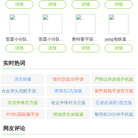
详情
详情
详情
详情
雷霆小分队安卓版
雷霆小分队手游官方正版
奥特曼宇宙英雄手游最新版
pubg地铁逃生正版
详情
详情
详情
详情
实时热词
消灭病毒
现代空战3D手游
严阵以待游戏手机版
合金弹头觉醒手游官方版
弹弹岛2九游版
装甲前线手游官方版
坦克争锋官方版
敢达争锋对决正版
忍者必须死3变态版
PUBG国际服手游
绝地求生体验服
黎明前20分钟手机版
网友评论