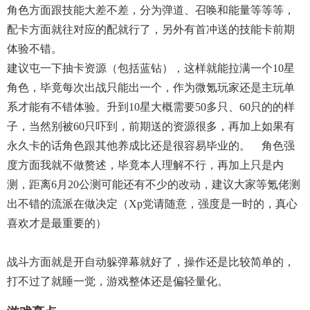
角色方面跟技能大差不差，分为弹道、召唤和能量等等等，
配卡方面就往对应的配就行了，另外有首冲送的技能卡前期
体验不错。
建议屯一下抽卡资源（包括蓝钻），这样就能拉满一个10星
角色，毕竟每次出战只能出一个，作为微氪玩家还是主玩单
系才能有不错体验。升到10星大概需要50多只、60只的的样
子，当然别被60只吓到，前期送的资源很多，再加上如果有
永久卡的话角色跟其他养成比还是很容易毕业的。 角色强
度方面我就不做赘述，毕竟本人理解不行，再加上只是内
测，距离6月20公测可能还有不少的改动，建议大家等氪佬测
出不错的流派在做决定（xp党请随意，强度是一时的，真心
喜欢才是最重要的）
战斗方面就是开自动躲弹幕就好了，操作还是比较简单的，
打不过了就睡一觉，游戏整体还是偏轻量化。