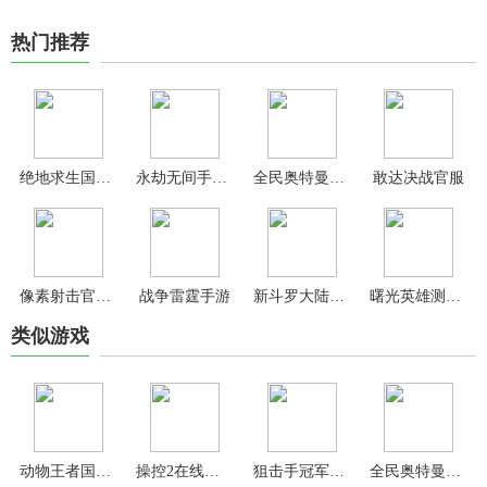
热门推荐
绝地求生国际服最新版
永劫无间手游官服
全民奥特曼之银河英雄2024最新版
敢达决战官服
像素射击官方正版
战争雷霆手游
新斗罗大陆内置功能菜单版
曙光英雄测试服
类似游戏
动物王者国际服正版
操控2在线版(Harekat 2)
狙击手冠军最新版
全民奥特曼之银河英雄