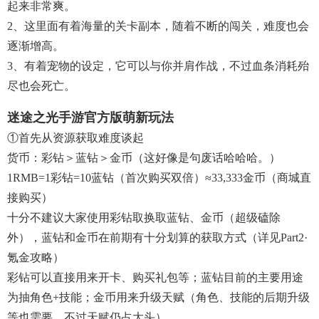
起来非常爽。
2、这里面有着海量的关卡副本，随着不断的闯关，难度也会
逐渐增高。
3、有着宠物的设定，它可以与你并肩作战，不过血条消耗殆
尽也会死亡。
迷途之光手游官方版萌新玩法
①首先从资源获取难度谈起
货币：彩钻＞蓝钻＞金币（这好像是句废话哈哈哈。）
1RMB=1彩钻=10蓝钻（首次购买双倍）≈33,333金币（商城直
接购买）
十分不建议大家使用彩钻取换取蓝钻、金币（超级磕除
外），蓝钻和金币在前期有十分划算的获取方式（详见part2·
氪金攻略）
彩钻可以直接用来开卡、购买礼包等；蓝钻目前的主要用途
为抽角色+技能；金币用来升级天赋（角色、技能的后期升级
等也需要，不过天赋仍占大头）