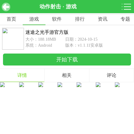
动作射击 · 游戏
迷途之光手游官方版 v1.1.11安卓版
下载
首页
游戏
软件
排行
资讯
专题
网游分类
软件分类
迷途之光手游官方版
休闲益智
赛车竞速
棋牌桌游
大小：188.18MB
日期：2024-10-15
462款游戏
122款游戏
43款游戏
系统：Android
版本：v1.1.11安卓版
开始下载
角色扮演
动作射击
体育竞技
1642款游戏
351款游戏
69款游戏
详情
相关
评论
经营养成
策略塔防
冒险解谜
257款游戏
596款游戏
177款游戏
音乐游戏
手游辅助
53款游戏
109款游戏