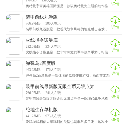
1.64GB
139
人在玩
详情
奥特曼宇宙英雄国际服是一款以奥特曼为主题的动作格
斗手游，画面设计精美，特效炫酷流畅，色彩亮丽丰
富，让
装甲前线九游版
766.97MB
300
人在玩
详情
装甲前线九游版是一款现代战争风格的坦克射击游戏，
采用了最新的3D引擎技术，真实还原了激烈的坦克战
场，
火线指令诺曼底
282.08MB
334
人在玩
详情
火线指令诺曼底是一款非常刺激的军事战争手游，相信
看到游戏名称的小伙伴应该大概猜到了是什么游戏，毕
竟二
弹弹岛2百度版
463.23MB
176
人在玩
详情
弹弹岛2百度版是一款休闲的竞技弹射游戏，画面非常精
美，采用了卡通风格的设计，色彩鲜艳，场景细节丰
富，
装甲前线最新版无限金币无限点券
766.97MB
241
人在玩
详情
装甲前线最新版无限金币无限点券是一款现代战争风格
的3D游戏，拥有细腻逼真的战场场景，还有各种各样威
力
绝地生存单机版
441.25MB
973
人在玩
详情
吃鸡游戏相信大家玩到的类型也是非常多了吧，这次小
编给大家带来的是绝地生存单机版，一款沉浸式动作射