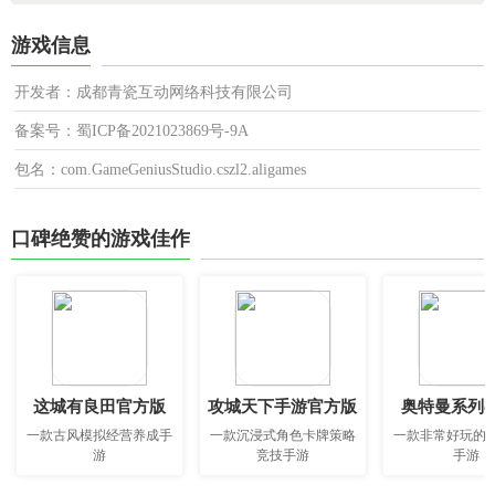
游戏信息
开发者：成都青瓷互动网络科技有限公司
备案号：蜀ICP备2021023869号-9A
包名：com.GameGeniusStudio.cszl2.aligames
口碑绝赞的游戏佳作
这城有良田官方版
攻城天下手游官方版
奥特曼系列o
一款古风模拟经营养成手
一款沉浸式角色卡牌策略
一款非常好玩的
游
竞技手游
手游