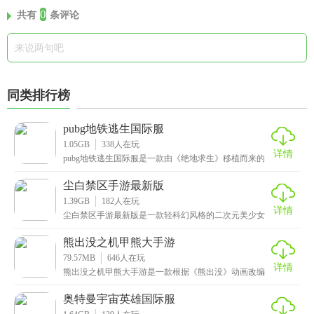
0
共有
条评论
同类排行榜
pubg地铁逃生国际服
1.05GB
338
人在玩
详情
pubg地铁逃生国际服是一款由《绝地求生》移植而来的
大型多人在线射击手游，支持100名玩家实时参与同
尘白禁区手游最新版
1.39GB
182
人在玩
详情
尘白禁区手游最新版是一款轻科幻风格的二次元美少女
枪战手游，精美的人物立绘让人眼前一亮，提供了一个
寂静
熊出没之机甲熊大手游
79.57MB
646
人在玩
详情
熊出没之机甲熊大手游是一款根据《熊出没》动画改编
而来的3D机甲射击类手游，完美呈现了熊出没动画角色
的
奥特曼宇宙英雄国际服