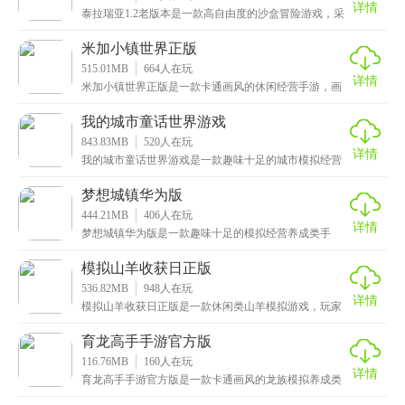
详情
泰拉瑞亚1.2老版本是一款高自由度的沙盒冒险游戏，采
用像素风的设计风格，画面清新治愈，玩法与《我的世
米加小镇世界正版
515.01MB
664
人在玩
详情
米加小镇世界正版是一款卡通画风的休闲经营手游，画
风清新可爱，为玩家打造了一个完全自由的世界，在这
个小
我的城市童话世界游戏
843.83MB
520
人在玩
详情
我的城市童话世界游戏是一款趣味十足的城市模拟经营
手游，玩法非常丰富且自由，给玩家展示了一个生动鲜
活的
梦想城镇华为版
444.21MB
406
人在玩
详情
梦想城镇华为版是一款趣味十足的模拟经营养成类手
游，画风十分清新可爱，玩家将化身一名梦幻小镇的镇
长，需
模拟山羊收获日正版
536.82MB
948
人在玩
详情
模拟山羊收获日正版是一款休闲类山羊模拟游戏，玩家
将扮演一只山羊，体验山羊的生活，你可以自定义你的
山羊
育龙高手手游官方版
116.76MB
160
人在玩
详情
育龙高手手游官方版是一款卡通画风的龙族模拟养成类
冒险手游，游戏中拥有数百种不同属性的地面和天空巨