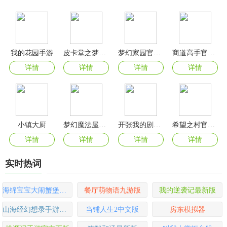
我的花园手游
皮卡堂之梦想起源官方版
梦幻家园官方正版
商道高手官方版
详情
详情
详情
详情
小镇大厨
梦幻魔法屋官方版
开张我的剧本馆官方正版
希望之村官方版
详情
详情
详情
详情
实时热词
海绵宝宝大闹蟹堡王最新版本
餐厅萌物语九游版
我的逆袭记最新版
山海经幻想录手游官方版
当铺人生2中文版
房东模拟器