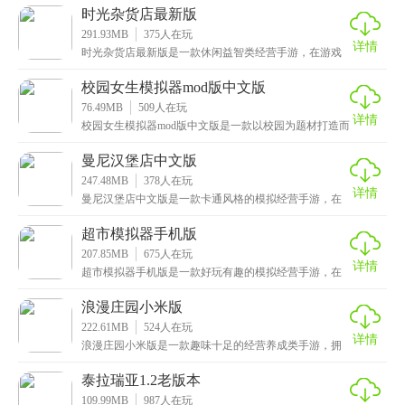
达十
时光杂货店最新版
291.93MB
375
人在玩
详情
时光杂货店最新版是一款休闲益智类经营手游，在游戏
内玩家将扮演一个小摊的摊主，你需要利用系统提供的
初始
校园女生模拟器mod版中文版
76.49MB
509
人在玩
详情
校园女生模拟器mod版中文版是一款以校园为题材打造而
成的冒险手游，采用了二次元卡通风格打造而成，玩家
曼尼汉堡店中文版
247.48MB
378
人在玩
详情
曼尼汉堡店中文版是一款卡通风格的模拟经营手游，在
游戏中玩家将经营属于自己的汉堡店，你需要根据顾客
们的
超市模拟器手机版
207.85MB
675
人在玩
详情
超市模拟器手机版是一款好玩有趣的模拟经营手游，在
这里每位玩家都将经营属于自己的超市，初入游戏的时
候，
浪漫庄园小米版
222.61MB
524
人在玩
详情
浪漫庄园小米版是一款趣味十足的经营养成类手游，拥
有清新唯美的画面，卡通可爱的画风以及轻松悦耳的音
效，
泰拉瑞亚1.2老版本
109.99MB
987
人在玩