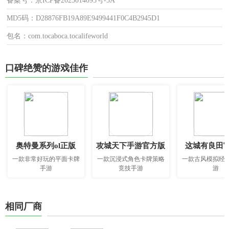
备案号：京ICP备2023014095号-3A
MD5码：D28876FB19A89E9499441F0C4B2945D1
包名：com.tocaboca.tocalifeworld
口碑绝赞的游戏佳作
奥特曼系列ol正版
攻城天下手游官方版
这城有良田
一款非常好玩的平面卡牌
一款沉浸式角色卡牌策略
一款古风模拟经
手游
竞技手游
游
相同厂商