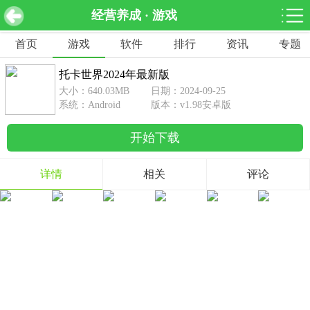
经营养成 · 游戏
托卡世界2024年最新版 v1.98安卓版
下载
首页
游戏
软件
排行
资讯
专题
网游分类
软件分类
托卡世界2024年最新版
休闲益智
赛车竞速
棋牌桌游
大小：640.03MB
日期：2024-09-25
462款游戏
122款游戏
43款游戏
系统：Android
版本：v1.98安卓版
开始下载
角色扮演
动作射击
体育竞技
1642款游戏
351款游戏
69款游戏
详情
相关
评论
经营养成
策略塔防
冒险解谜
257款游戏
596款游戏
177款游戏
音乐游戏
手游辅助
53款游戏
109款游戏