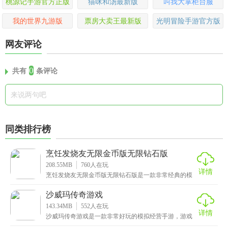
桃源记手游官方正版
猫咪和汤最新版
叫我大掌柜台服
我的世界九游版
票房大卖王最新版
光明冒险手游官方版
网友评论
0
共有
条评论
同类排行榜
烹饪发烧友无限金币版无限钻石版
208.55MB
760
人在玩
详情
烹饪发烧友无限金币版无限钻石版是一款非常经典的模
拟经营手游，在游戏中玩家将经营属于自己的美食餐
厅，你
沙威玛传奇游戏
143.34MB
552
人在玩
详情
沙威玛传奇游戏是一款非常好玩的模拟经营手游，游戏
内提供了多国语言，英文、韩文、中文、日文等等，高