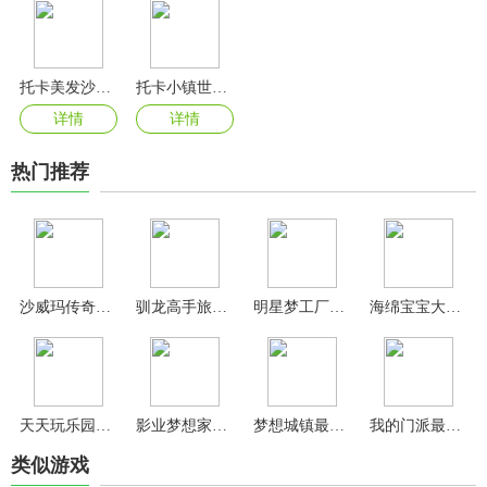
托卡美发沙龙4官方版
托卡小镇世界2024最新版
详情
详情
热门推荐
沙威玛传奇无广告版
驯龙高手旅程手游官方版
明星梦工厂九游版
海绵宝宝大闹蟹堡王官方正版
天天玩乐园手游
影业梦想家官方版
梦想城镇最新版
我的门派最新版
类似游戏