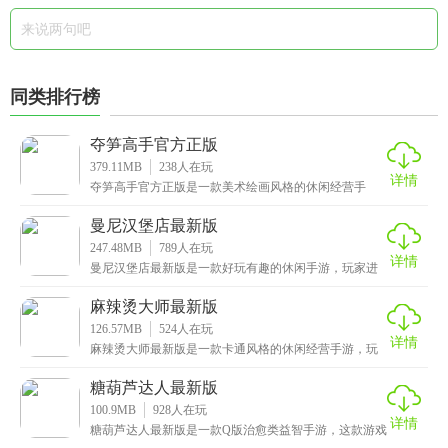
同类排行榜
夺笋高手官方正版
379.11MB
238
人在玩
详情
夺笋高手官方正版是一款美术绘画风格的休闲经营手
游，玩家将扮演一位卖山货的摊主，通过上山采菌子、
杨梅、
曼尼汉堡店最新版
247.48MB
789
人在玩
详情
曼尼汉堡店最新版是一款好玩有趣的休闲手游，玩家进
入游戏后将来到一片沙滩之上，首先你需要通过钓鱼的
方式
麻辣烫大师最新版
126.57MB
524
人在玩
详情
麻辣烫大师最新版是一款卡通风格的休闲经营手游，玩
家将在游戏中扮演一位麻辣烫的老板，根据顾客的喜好
进行
糖葫芦达人最新版
100.9MB
928
人在玩
详情
糖葫芦达人最新版是一款Q版治愈类益智手游，这款游戏
有着非常精彩的背景故事，讲述了附近的客人都被新的