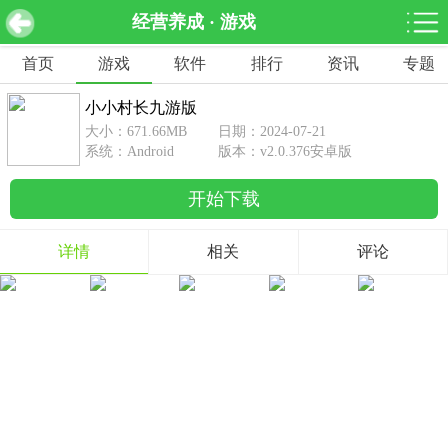
经营养成 · 游戏
小小村长九游版 v2.0.376安卓版
下载
首页
游戏
软件
排行
资讯
专题
网游分类
软件分类
小小村长九游版
休闲益智
赛车竞速
棋牌桌游
大小：671.66MB
日期：2024-07-21
462款游戏
122款游戏
43款游戏
系统：Android
版本：v2.0.376安卓版
开始下载
角色扮演
动作射击
体育竞技
1642款游戏
351款游戏
69款游戏
详情
相关
评论
经营养成
策略塔防
冒险解谜
257款游戏
596款游戏
177款游戏
音乐游戏
手游辅助
53款游戏
109款游戏