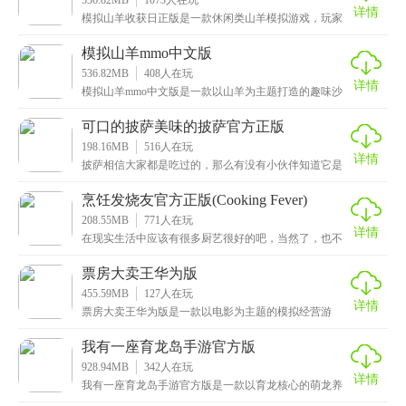
详情
模拟山羊收获日正版是一款休闲类山羊模拟游戏，玩家
将扮演一只山羊，体验山羊的生活，你可以自定义你的
山羊
模拟山羊mmo中文版
536.82MB
408
人在玩
详情
模拟山羊mmo中文版是一款以山羊为主题打造的趣味沙
盒冒险类手游，这是该系列最有趣的一作之一，因为游
戏
可口的披萨美味的披萨官方正版
198.16MB
516
人在玩
详情
披萨相信大家都是吃过的，那么有没有小伙伴知道它是
怎么做的呢，可能有些人是会做披萨的，这次小编给大
家带
烹饪发烧友官方正版(Cooking Fever)
208.55MB
771
人在玩
详情
在现实生活中应该有很多厨艺很好的吧，当然了，也不
缺乏一些做菜不好吃的，这次小编给大家带来的是烹饪
发烧
票房大卖王华为版
455.59MB
127
人在玩
详情
票房大卖王华为版是一款以电影为主题的模拟经营游
戏，拥有着卡通清新的画面，鲜艳饱和的色彩和轻松悦
耳的背
我有一座育龙岛手游官方版
928.94MB
342
人在玩
详情
我有一座育龙岛手游官方版是一款以育龙核心的萌龙养
成手游，游戏画面精美细腻，特效炫丽丝滑，搭配上卡