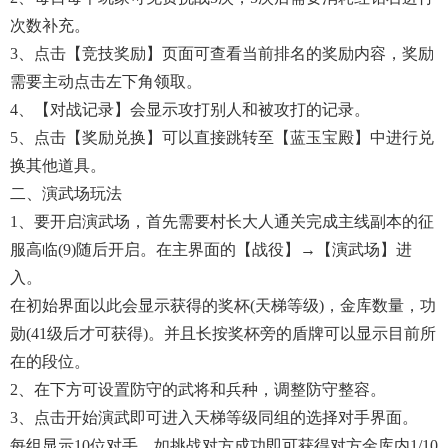
次数补充。
3、点击【竞技奖励】页面可查看当前排名的奖励内容，奖励
需要主动点击左下角领取。
4、【对战记录】会显示攻打别人和被攻打的记录。
5、点击【奖励兑换】可以直接跳转至【蓝玉宝殿】中进行兑
换其他道具。
二、演武场玩法
1、要开启演武场，首先需要村长大人通关完成主线副本的征
服高临(9)随后开启。在主界面的【战役】→【演武场】进
入。
在初始界面以此会显示获得的奖杯(天梯等级)，金库数量，功
勋(41级后才可获得)。并且长按奖杯旁的盾牌可以显示目前所
在的段位。
2、在下方可设置防守的武将和兵种，调整防守整容。
3、点击开始演武即可进入天梯等级同组的选择对手界面。
每组显示10位对手，如挑战对方成功即可获得对方金库内1/10