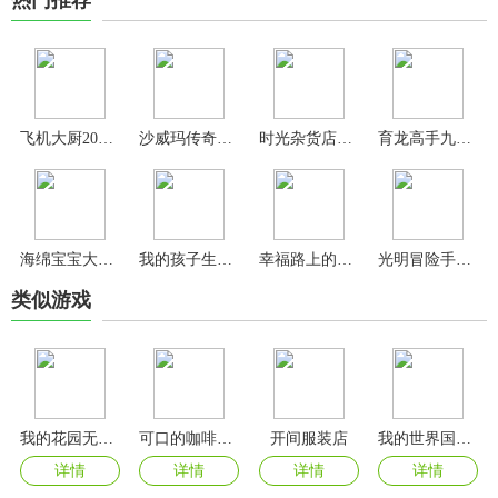
飞机大厨2024最新版
沙威玛传奇游戏
时光杂货店手游
育龙高手九游版
海绵宝宝大闹蟹堡王最新版本
我的孩子生命之泉游戏
幸福路上的火锅店官方正版
光明冒险手游官方版
类似游戏
我的花园无限星星版
可口的咖啡美味的咖啡官方正版
开间服装店
我的世界国际版官方正版
详情
详情
详情
详情