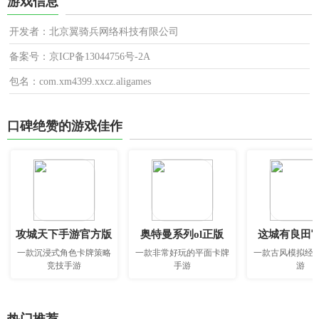
游戏信息
开发者：北京翼骑兵网络科技有限公司
备案号：京ICP备13044756号-2A
包名：com.xm4399.xxcz.aligames
口碑绝赞的游戏佳作
攻城天下手游官方版
奥特曼系列ol正版
这城有良田
一款沉浸式角色卡牌策略
一款非常好玩的平面卡牌
一款古风模拟经
竞技手游
手游
游
热门推荐