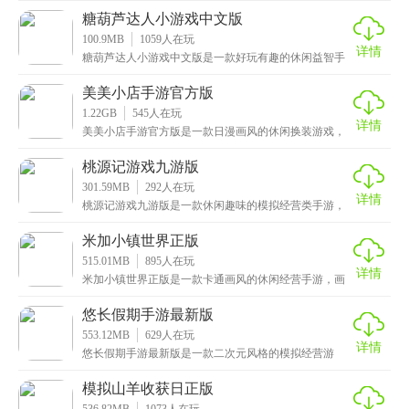
店
糖葫芦达人小游戏中文版
100.9MB
1059
人在玩
详情
糖葫芦达人小游戏中文版是一款好玩有趣的休闲益智手
游，玩家将在游戏中扮演一位可爱的吃播，不过在开启
直播
美美小店手游官方版
1.22GB
545
人在玩
详情
美美小店手游官方版是一款日漫画风的休闲换装游戏，
在这里，玩家将扮演一位时尚店主，在自己的小店中经
营各
桃源记游戏九游版
301.59MB
292
人在玩
详情
桃源记游戏九游版是一款休闲趣味的模拟经营类手游，
采用简洁清新的设计风格，搭配精美的画面质感，给玩
家带
米加小镇世界正版
515.01MB
895
人在玩
详情
米加小镇世界正版是一款卡通画风的休闲经营手游，画
风清新可爱，为玩家打造了一个完全自由的世界，在这
个小
悠长假期手游最新版
553.12MB
629
人在玩
详情
悠长假期手游最新版是一款二次元风格的模拟经营游
戏，采用了卡通Q版的画风，萌味十足，游戏故事背景非
常有
模拟山羊收获日正版
536.82MB
1073
人在玩