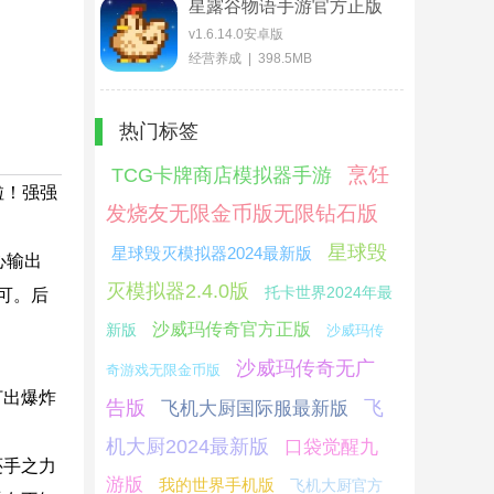
星露谷物语手游官方正版
v1.6.14.0安卓版
经营养成 | 398.5MB
热门标签
烹饪
TCG卡牌商店模拟器手游
啦！强强
发烧友无限金币版无限钻石版
星球毁
星球毁灭模拟器2024最新版
心输出
灭模拟器2.4.0版
托卡世界2024年最
可。后
沙威玛传奇官方正版
新版
沙威玛传
沙威玛传奇无广
奇游戏无限金币版
打出爆炸
告版
飞
飞机大厨国际服最新版
机大厨2024最新版
口袋觉醒九
还手之力
游版
我的世界手机版
飞机大厨官方