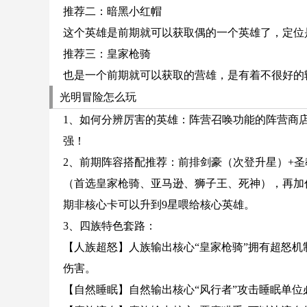
推荐二：暗黑小红帽
这个英雄是前期就可以获取偶的一个英雄了，定位
推荐三：皇家枪骑
也是一个前期就可以获取的营雄，是有着不很好的
光明冒险怎么玩
1、如何分辨厉害的英雄：阵营召唤功能的阵营商
强！
2、前期阵容搭配推荐：前排剑豪（次登升星）+
（首选皇家枪骑、亚马逊、狮子王、死神），再加
期非核心卡可以升到9星喂给核心英雄。
3、四族特色套路：
【人族超怒】人族输出核心“皇家枪骑”拥有超怒
伤害。
【自然睡眠】自然输出核心“风行者”攻击睡眠单