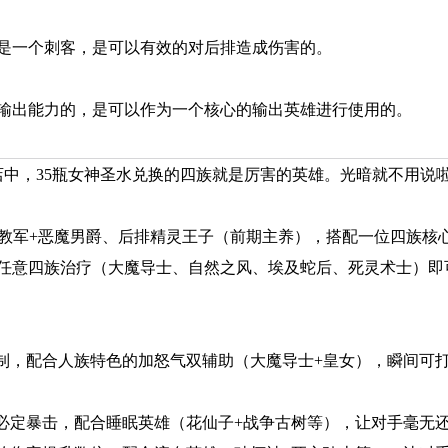
是一个刺客，是可以有效的对后排造成伤害的。
输出能力的，是可以作为一个核心的输出英雄进行使用的。
店中，35瓶女神圣水兑换的四族就是厉害的英雄。光暗就不用说
圣教军+恶魔男爵、后排精灵王子（前期主养），搭配一位四族核
任意四族治疗（大魔导士、自然之风、埃及蛇后、死灵术士）即
机制，配合人族特色的加怒气双辅助（大魔导士+皇女），瞬间可
位必定暴击，配合睡眠英雄（花仙子+战争古树等），让对手毫无