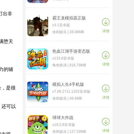
打出非
霸王龙模拟器正版
v3.1安卓版
详情
休闲娱乐 | 28.08MB
满堕天
热血江湖手游变态版
v133.0安卓版
详情
角色扮演 | 916.79MB
力的辅
模拟人生4手机版
合，是很
v7.06.2711.1202安卓版
详情
休闲娱乐 | 48.4MB
，还可以
球球大作战
v19.2.8安卓版
详情
休闲娱乐 | 127.33MB