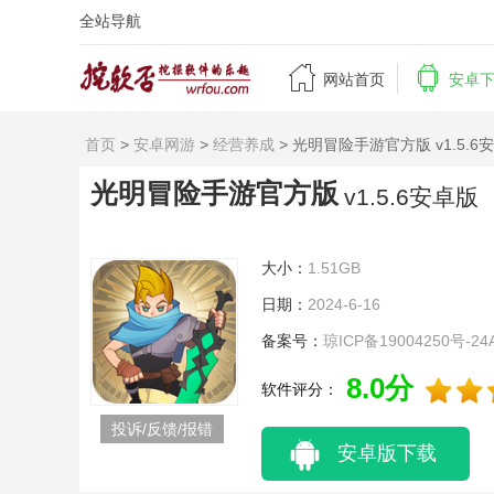
全站导航


网站首页
安卓
首页
>
安卓网游
>
经营养成
> 光明冒险手游官方版 v1.5.6
光明冒险手游官方版
v1.5.6安卓版
大小：
1.51GB
日期：
2024-6-16
备案号：
琼ICP备19004250号-24
8.0分
软件评分：
投诉/反馈/报错
安卓版下载