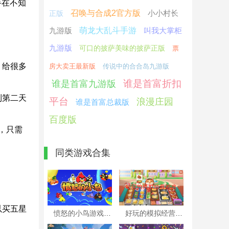
手在不知
召唤与合成2官方版
小小村长
正版
九游版
萌龙大乱斗手游
叫我大掌柜
九游版
可口的披萨美味的披萨正版
票
，给很多
房大卖王最新版
传说中的合合岛九游版
谁是首富折扣
谁是首富九游版
到第二天
平台
浪漫庄园
谁是首富总裁版
百度版
励，只需
同类游戏合集
以买五星
愤怒的小鸟游戏所有版本大全
好玩的模拟经营游戏