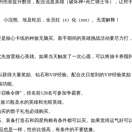
血的伤害提升数倍，配合流血英雄（破坏神+死亡骑士等），让对
小浣熊、埃及蛇后，全员狂（e）化（ren）。无需解释！
要是核心卡练的种族无脑买。新手期间的英雄挑战活动要尽力打
优先放置核心英雄。如果当天触发了一次心愿，可以将抽卡券囤
以获得大量奖励、钻石和VIP经验。配合次日签到的VIP经验奖
福功能。
营召唤令牌”，排名前128名可参加争霸赛。
各族35瓶圣水的英雄和光暗英雄。
购买的骰子礼包必须购买。
石、装备打造石和四星狗粮有条件都可以买。如果觉得运气好可
品也是一样，性价比很高，有条件的不要犹豫。