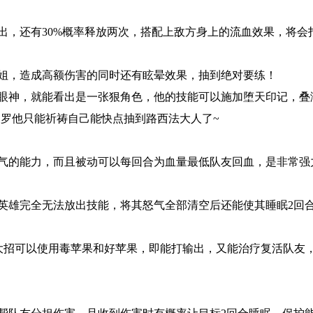
出，还有30%概率释放两次，搭配上敌方身上的流血效果，将会
姐，造成高额伤害的同时还有眩晕效果，抽到绝对要练！
眼神，就能看出是一张狠角色，他的技能可以施加堕天印记，叠
！罗他只能祈祷自己能快点抽到路西法大人了~
气的能力，而且被动可以每回合为血量最低队友回血，是非常强
英雄完全无法放出技能，将其怒气全部清空后还能使其睡眠2回
大招可以使用毒苹果和好苹果，即能打输出，又能治疗复活队友