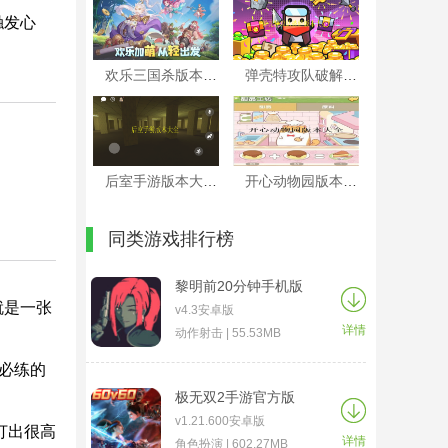
触发心
欢乐三国杀版本大全
弹壳特攻队破解版本大全
后室手游版本大全
开心动物园版本大全
同类游戏排行榜
黎明前20分钟手机版
就是一张
v4.3安卓版
详情
动作射击 | 55.53MB
必练的
极无双2手游官方版
v1.21.600安卓版
打出很高
详情
角色扮演 | 602.27MB