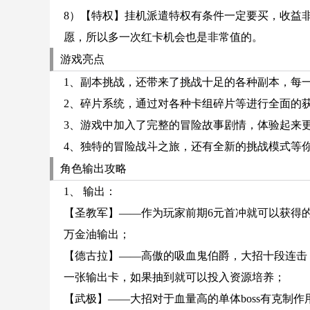
8）【特权】挂机派遣特权有条件一定要买，收益
愿，所以多一次红卡机会也是非常值的。
游戏亮点
1、副本挑战，还带来了挑战十足的各种副本，每
2、碎片系统，通过对各种卡组碎片等进行全面的
3、游戏中加入了完整的冒险故事剧情，体验起来
4、独特的冒险战斗之旅，还有全新的挑战模式等
角色输出攻略
1、 输出：
【圣教军】——作为玩家前期6元首冲就可以获得
万金油输出；
【德古拉】——高傲的吸血鬼伯爵，大招十段连击
一张输出卡，如果抽到就可以投入资源培养；
【武极】——大招对于血量高的单体boss有克制