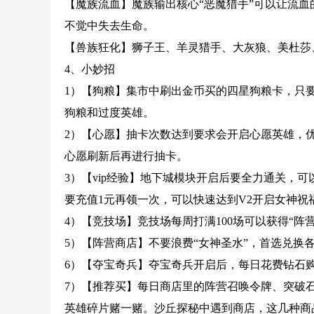
【魔族流血】魔族输出核心“恶魔猎手”可以让流
不觉中失去生命。
【兽族狂化】狮子王、羊灵猎手、大灰狼、美杜莎、
4、小妙招
1）【狗粮】集市中刷出金币买的四星狗粮卡，只
狗粮和过度英雄。
2）【心愿】抽卡次数达到要求会开启心愿英雄，
心愿刷新后再进行抽卡。
3）【vip经验】地下城模块开启后要全力通关，可
要充值1元再领一次，可以快速达到V2开启女神祝
4）【竞技场】竞技场每周打满100场可以获得“阵
5）【阵营商店】不要浪费“女神圣水”，首选兑换
6）【夺宝奇兵】夺宝奇兵开启后，每日花费钻石
7）【推荐买】每日商店里的阵营召唤令牌、突破
英雄碎片赌一赌。沙丘探秘中遇到商店，这几种商