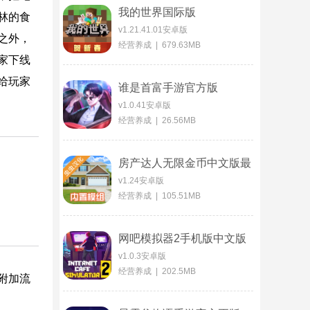
我的世界国际版
林的食
v1.21.41.01安卓版
之外，
经营养成 | 679.63MB
家下线
给玩家
谁是首富手游官方版
v1.0.41安卓版
经营养成 | 26.56MB
房产达人无限金币中文版最
新版
v1.24安卓版
经营养成 | 105.51MB
网吧模拟器2手机版中文版
v1.0.3安卓版
经营养成 | 202.5MB
附加流