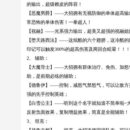
的输出，超级赖皮的阵容！
【恶魔男爵】——大招拥有无视防御的单体超高输
常恐怖的单体伤害！一拳超人！
【祝融】——光系强力输出，超美又超强的祝融姐
【堕天路西法】——这炫酷的六个翅膀，这冷酷的
印记可以触发300%的超高伤害及两回合眩晕！！
2、 辅助：
【大魔导士】——大招拥有群体治疗、免伤、加怒
助，是前期必练的辅助；
【德鲁伊】——控制，减怒气禁怒气，可以让敌方
强的先手控制英雄；
【白雪公主】——听到这个名字就知道不简单啦~
反射负面效果，复制增益效果，简直是全能辅助！
3、 坦克：