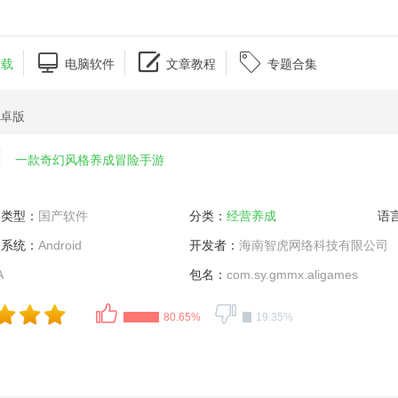



下载
电脑软件
文章教程
专题合集
安卓版
一款奇幻风格养成冒险手游
类型：
国产软件
分类：
经营养成
语
系统：
Android
开发者：
海南智虎网络科技有限公司
A
包名：
com.sy.gmmx.aligames
80.65%
19.35%