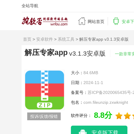
全站导航


网站首页
安卓
首页
>
安卓软件
>
系统工具
> 解压专家app v3.1.3安卓版
解压专家app
v3.1.3安卓版
一款非常
大小：
84.6MB
日期：
2024-11-1
备案号：
苏ICP备2020065435号-
包名：
com.fileunzip.zxwknight
8.8分
软件评分：
投诉/反馈/报错
安卓版下载