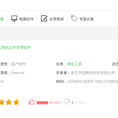



下载
电脑软件
文章教程
专题合集
实用的文件管理软件
类型：
国产软件
分类：
系统工具
语
系统：
Android
开发者：
南京宇甜网络科技有限公司
2A
MD5：
315880C384DF7DA12239B2
88.46%
11.54%