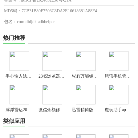
备案号：皖ICP备2024032250号-21A
MD5码：7CB31B80F7503C8DA2E16618681A88F4
包名：com.didjdk.adbhelper
热门推荐
手心输入法免费版
2345浏览器手机版
WiFi万能钥匙极速版
腾讯手机管家app
浮浮雷达2024最新版
微信余额修改生成器手机版(钱包模拟器)
迅雷精简版app最新版
魔玩助手app官方版
类似应用