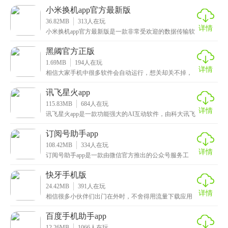
功能
小米换机app官方最新版
36.82MB
313
人在玩
详情
小米换机app官方最新版是一款非常受欢迎的数据传输软
件，该应用不仅支持小米手机数据之间的互传，还兼容
黑阈官方正版
1.69MB
194
人在玩
详情
相信大家手机中很多软件会自动运行，想关却关不掉，
那么来试试黑阈官方正版吧，它是一款非常实用的系统
工具
讯飞星火app
115.83MB
684
人在玩
详情
讯飞星火app是一款功能强大的AI互动软件，由科大讯飞
出品，也是全新一代的认知智能模型，它具备了众多
订阅号助手app
108.42MB
334
人在玩
详情
订阅号助手app是一款由微信官方推出的公众号服务工
具，使用这款软件用户可以随时与读者进行互动，你能
及
快牙手机版
24.42MB
391
人在玩
详情
相信很多小伙伴们出门在外时，不舍得用流量下载应用
或者是游戏，正好朋友手机内有这些应用，但是又不知
道怎
百度手机助手app
12.26MB
1066
人在玩