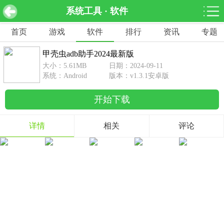
系统工具 · 软件
甲壳虫adb助手2024最新版 v1.3.1安卓版
下载
首页
游戏
软件
排行
资讯
专题
网游分类
软件分类
甲壳虫adb助手2024最新版
休闲益智
赛车竞速
棋牌桌游
大小：5.61MB
日期：2024-09-11
462款游戏
122款游戏
43款游戏
系统：Android
版本：v1.3.1安卓版
开始下载
角色扮演
动作射击
体育竞技
1642款游戏
351款游戏
69款游戏
详情
相关
评论
经营养成
策略塔防
冒险解谜
257款游戏
596款游戏
177款游戏
音乐游戏
手游辅助
53款游戏
109款游戏