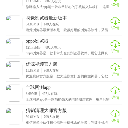
123.62MB
882
人在玩
详情
微脉输入法app是一款非常贴心的手机输入法软件。这里
有好多超丰富的花样字符模板和特殊字体，不管你是想
嗅觉浏览器最新版本
34.86MB
149
人在玩
详情
嗅觉浏览器最新版本是一款很好用的浏览器软件，采能
够在短时间内加载复杂的网页内容，同时节省流量特别
适合
oppo浏览器
121.75MB
892
人在玩
详情
oppo浏览器是一款非常安全的浏览器软件。用它上网真
的很放心，它有个安全防火墙，就像是个守护神，能帮
优源视频官方版
15.83MB
860
人在玩
详情
优源视频官方版是一款为追剧党打造的白嫖神器，它把
全网热播的影视剧都打包在一起，不用开会员就能直接
看最
全球网测app
8.69MB
457
人在玩
详情
全球网测app是一款功能强大的网络测速软件，用户只需
连接好家中的WIFI，选择测速的服务器就能进行测
猎豹清理大师官方版
50.61MB
709
人在玩
详情
相信很多小伙伴很少清理手机残余的垃圾，导致手机卡
顿，其实大家可以试试猎豹清理大师官方版，它是一款