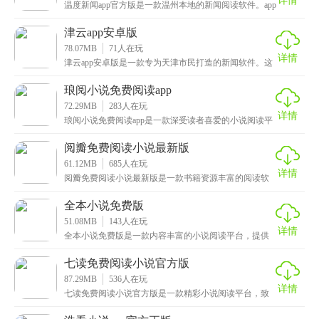
详情
温度新闻app官方版是一款温州本地的新闻阅读软件。app
会悄悄记下你看时政、追文化、查生活的习惯，既
津云app安卓版
78.07MB
71
人在玩
详情
津云app安卓版是一款专为天津市民打造的新闻软件。这
里不仅仅是个看新闻的地方，它有特别的问政板块，你
琅阅小说免费阅读app
72.29MB
283
人在玩
详情
琅阅小说免费阅读app是一款深受读者喜爱的小说阅读平
台，包含各式各样的小说类型书籍可阅读。无论是玄幻
阅瓣免费阅读小说最新版
61.12MB
685
人在玩
详情
阅瓣免费阅读小说最新版是一款书籍资源丰富的阅读软
件，拥有丰富的书城资源给你带来海量小说可以自由阅
读，
全本小说免费版
51.08MB
143
人在玩
详情
全本小说免费版是一款内容丰富的小说阅读平台，提供
当前网络最热门的小说资源，包含十多种与众不同的类
型题
七读免费阅读小说官方版
87.29MB
536
人在玩
详情
七读免费阅读小说官方版是一款精彩小说阅读平台，致
力于给用户提供最全、最热的小说阅读服务，打开首页
就可