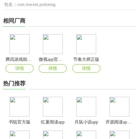
包名：com.tencent.podoteng
相同厂商
腾讯游戏助手app官方版
微视app官方版
节奏大师正版
详情
详情
详情
热门推荐
书耽官方版
红薯阅读app
月鼠小说app
开源阅读app官方版