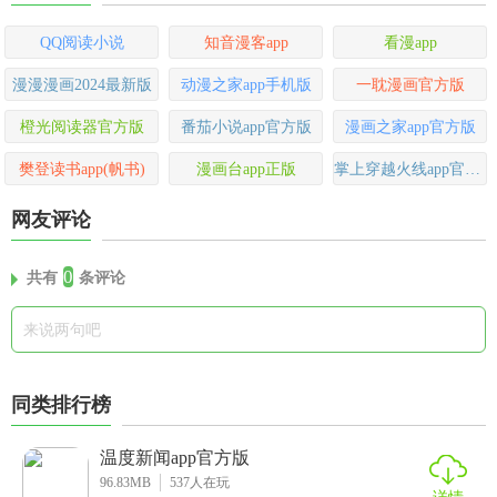
QQ阅读小说
知音漫客app
看漫app
漫漫漫画2024最新版
动漫之家app手机版
一耽漫画官方版
橙光阅读器官方版
番茄小说app官方版
漫画之家app官方版
樊登读书app(帆书)
漫画台app正版
掌上穿越火线app官方版
网友评论
0
共有
条评论
同类排行榜
温度新闻app官方版
96.83MB
537
人在玩