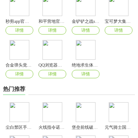
秒剪app官方版
和平营地官方正版
金铲铲之战s9美测服
宝可梦大集结手游国际服
详情
详情
详情
详情
合金弹头觉醒手游正版
QQ浏览器官方最新版
绝地求生体验服
详情
详情
详情
热门推荐
尘白禁区手游最新版
火线指令诺曼底
堡垒前线破坏与创造
元气骑士国服最新版