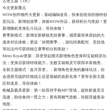
古堡主题（3天）
今次更新重点
WOW创作物件大更新：基础编辑改良，快来创造你的独特创
意玩法。新增创游季，体验WOW作品，获得积分与奖励！更
新增随机变身乱斗玩法，等你体验！
赛季新模式：新增全新硬核竞技赛事，感受最简单原始的大
逃杀对抗体验；更设「休閒赛季」，游玩经典配对、竞技场
等玩法均可获得独立赛季积分和奖励！
Metro Royale更新：异变突起模式新增角色变身和宝箱精灵玩
法；变身后获得特殊能力，击败宝箱精灵可获得丰富物资。
全新主题模式「血月异变」：新增角色变身的趣味玩法，你
会选择兄猛的狂狼战士还是诡秘的血影化身？更有全新主题
区和道具，等你体验！
枪械及载具更新：第一款双持手枪MP7登场，超快射速灵活
迅捷，助你食鸡一臂之力；更有两栖气垫船，轻鬆穿越复杂
地形。