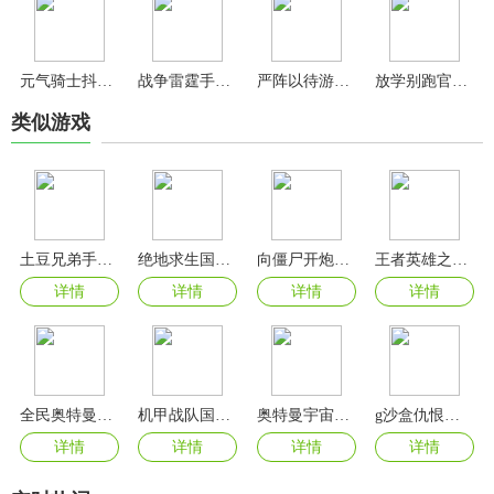
元气骑士抖音版
战争雷霆手游官方版
严阵以待游戏手机版
放学别跑官方版
类似游戏
土豆兄弟手机版
绝地求生国际服最新版
向僵尸开炮手游官方版
王者英雄之枪战传奇手游最新版
详情
详情
详情
详情
全民奥特曼之银河英雄2024最新版
机甲战队国际服正版
奥特曼宇宙英雄手游最新版
g沙盒仇恨联机版最新版
详情
详情
详情
详情