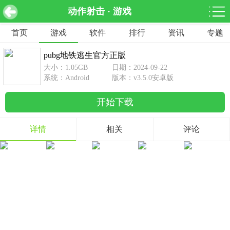
动作射击 · 游戏
pubg地铁逃生官方正版 v3.5.0安卓版
下载
首页
游戏
软件
排行
资讯
专题
网游分类
软件分类
pubg地铁逃生官方正版
休闲益智
赛车竞速
棋牌桌游
大小：1.05GB
日期：2024-09-22
462款游戏
122款游戏
43款游戏
系统：Android
版本：v3.5.0安卓版
开始下载
角色扮演
动作射击
体育竞技
1642款游戏
351款游戏
69款游戏
详情
相关
评论
经营养成
策略塔防
冒险解谜
257款游戏
596款游戏
177款游戏
音乐游戏
手游辅助
53款游戏
109款游戏