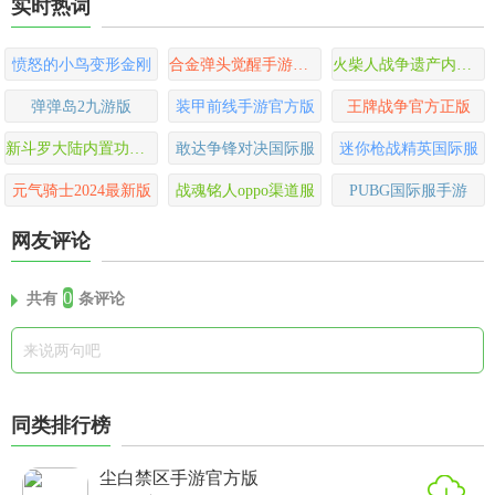
实时热词
愤怒的小鸟变形金刚
合金弹头觉醒手游官方版
火柴人战争遗产内置功能菜单版
弹弹岛2九游版
装甲前线手游官方版
王牌战争官方正版
新斗罗大陆内置功能菜单版
敢达争锋对决国际服
迷你枪战精英国际服
元气骑士2024最新版
战魂铭人oppo渠道服
PUBG国际服手游
网友评论
0
共有
条评论
同类排行榜
尘白禁区手游官方版