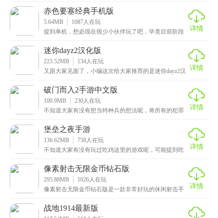
编给大家带来的是绝地生存单机版，一款沉浸式动作射
击手
赤色要塞经典手机版
5.64MB
1087
人在玩
详情
提到单机，想必现在很少小伙伴玩了吧，毕竟目前阶段
都比较偏向网游，当然了，单机游戏也是有很多的，这
次小
迷你dayz2汉化版
223.52MB
134
人在玩
详情
又跟大家见面了，小编这次给大家推荐的是迷你dayz2汉
化版，一款休闲像素风的动作手游，首先游戏整体围
破门而入2手游中文版
100.9MB
230
人在玩
详情
不知道大家有没有想当特种兵的想法呢，将所有的犯罪
分子一网打尽，这次小编给大家带来的是破门而入2手游
中
堡垒之夜手游
136.62MB
758
人在玩
详情
不知道大家有没有玩过吃鸡这里的游戏呢，可能提到吃
鸡大家第一时间想到的就是刺激战场了，不过小编这次
给大
像素射击无限金币钻石版
295.88MB
1026
人在玩
详情
像素射击无限金币钻石版是一款非常好玩的休闲射击手
游，为什么说它非常好玩呢，因为玩家可以在里面使用
不同
战地1914最新版