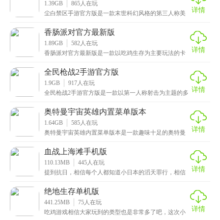
1.39GB
865
人在玩
详情
尘白禁区手游官方版是一款末世科幻风格的第三人称美
少女射击手游，采用最先进的3D物理引擎打造，呈现出
真
香肠派对官方最新版
1.89GB
582
人在玩
详情
香肠派对官方最新版是一款以吃鸡生存为主要玩法的卡
通风射击类手游，以Q版的香肠人物作为可操作性角色，
可
全民枪战2手游官方版
1.9GB
917
人在玩
详情
全民枪战2手游官方版是一款以第一人称射击为主题的多
人竞技游戏，画质高清细腻，场景真实丰富，搭配上炫
酷
奥特曼宇宙英雄内置菜单版本
1.64GB
585
人在玩
详情
奥特曼宇宙英雄内置菜单版本是一款趣味十足的奥特曼
格斗游戏，游戏画面精美，操作简单，非常容易上手，
特效
血战上海滩手机版
110.13MB
445
人在玩
详情
提到抗日，相信每个人都知道小日本的滔天罪行，相信
很多人想生在那个时代，与红军一群打鬼子吧，不过这
次小
绝地生存单机版
441.25MB
75
人在玩
详情
吃鸡游戏相信大家玩到的类型也是非常多了吧，这次小