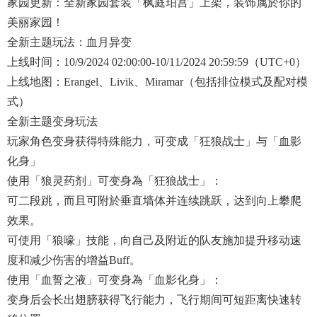
家园更新：全新家园套装「枫庭珀宫」上架，装饰属於你的
美丽家园！
全新主题玩法：血月异变
上线时间：10/9/2024 02:00:00-10/11/2024 20:59:59（UTC+0）
上线地图：Erangel、Livik、Miramar（包括排位模式及配对模
式）
全新主题变身玩法
玩家角色变身获得特殊能力，可变成「狂狼战士」与「血影
化身」
使用「狼灵药剂」可变身為「狂狼战士」：
可二段跳，而且可附於垂直墙体并连续跳跃，达到向上攀爬
效果。
可使用「狼嚎」技能，向自己及附近的队友施加提升移动速
度和减少伤害的增益Buff。
使用「血誓之液」可变身為「血影化身」：
变身后会长出翅膀获得飞行能力，飞行期间可短距离快速转