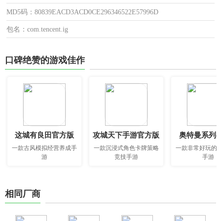
MD5码：80839EACD3ACD0CE296346522E57996D
包名：com.tencent.ig
口碑绝赞的游戏佳作
这城有良田官方版
攻城天下手游官方版
奥特曼系列o
一款古风模拟经营养成手
一款沉浸式角色卡牌策略
一款非常好玩的
游
竞技手游
手游
相同厂商