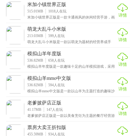
素，给
米加小镇世界正版
515.01MB
1018
人在玩
详情
米加小镇世界正版是一款卡通画风的休闲经营手游，画
风清新可爱，为玩家打造了一个完全自由的世界，在这
个小
萌龙大乱斗小米版
213.03MB
599
人在玩
详情
萌龙大乱斗小米版是一款以萌龙为题材的经营养成手
游，画面清新可爱，拥有数百种Q萌有趣的萌龙形象，而
玩家
模拟山羊年度版
536.82MB
658
人在玩
详情
模拟山羊年度版是一款趣味十足的山羊模拟游戏，采用
了最先进的3D物理引擎技术打造，场景和画面都非常真
实
模拟山羊mmo中文版
536.82MB
594
人在玩
详情
模拟山羊mmo中文版是一款以山羊为主题打造的趣味沙
盒冒险类手游，这是该系列最有趣的一作之一，因为游
戏
老爹披萨店正版
41.17MB
147
人在玩
详情
老爹披萨店正版是一款以美食烹饪为主题的餐厅经营游
戏，非常的休闲有趣。在游戏中玩家需要帮老爹经营他
的披
票房大卖王折扣版
455.59MB
934
人在玩