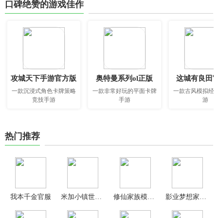
口碑绝赞的游戏佳作
攻城天下手游官方版
奥特曼系列ol正版
这城有良田
一款沉浸式角色卡牌策略
一款非常好玩的平面卡牌
一款古风模拟经
竞技手游
手游
游
热门推荐
我本千金官服
米加小镇世界最新版
修仙家族模拟器官方正版
影业梦想家官方版