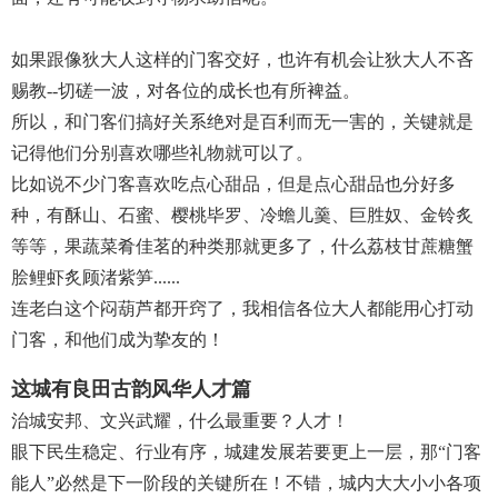
如果跟像狄大人这样的门客交好，也许有机会让狄大人不吝
赐教--切磋一波，对各位的成长也有所裨益。
所以，和门客们搞好关系绝对是百利而无一害的，关键就是
记得他们分别喜欢哪些礼物就可以了。
比如说不少门客喜欢吃点心甜品，但是点心甜品也分好多
种，有酥山、石蜜、樱桃毕罗、冷蟾儿羹、巨胜奴、金铃炙
等等，果蔬菜肴佳茗的种类那就更多了，什么荔枝甘蔗糖蟹
脍鲤虾炙顾渚紫笋......
连老白这个闷葫芦都开窍了，我相信各位大人都能用心打动
门客，和他们成为挚友的！
这城有良田古韵风华人才篇
治城安邦、文兴武耀，什么最重要？人才！
眼下民生稳定、行业有序，城建发展若要更上一层，那“门客
能人”必然是下一阶段的关键所在！不错，城内大大小小各项