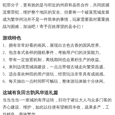
犯罪分子，更有效的是与邻近的州府和县邑合作，共同抓捕
流窜罪犯，维护整个地区的安全。但要将一个破落荒城发展
成为繁华州治并不是一件简单的事情，玩家需要面对重重挑
战与困难，加油吧！寄予百姓厚望的县令们！
游戏特色
1、拥有非常好看的画风，展现出古色古香的国风世界。
2、包含各式各样的随机事件，考验用户们的决策能力。
3、带有一定放置机制，离线期间也会累积生产的收益。
4、来到边境荒城搞建设，一点点带领古城走向繁荣昌盛。
5、适合喜欢种田的用户游玩，经营玩法非常具有成就感。
6、每天抽出一点时间即可畅玩，整体游玩体验十分休闲。
这城有良田古韵风华送礼篇
当当当当~一座城的有序运转，归功于诸位大人与众多门客的
齐心建设、维护，如此以往便有望粮田丰收，蔬果多产，工
坊精良，商旅繁华。