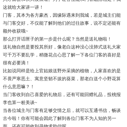
这就给大家讲一讲！
门客，其本为各方豪杰，因缘际遇来到我城，若是城主们能
与门客交好，不仅能了解到他们的过往故事，说不定还能有
额外收获哦~
那么打开话匣子的第一步是什么呢？当然是送礼物啦！
送礼物自然是要投其所好，像老白这种没心没肺式送礼大家
可千万不要乱学，稍微花点心思了解一下各位门客的喜好是
很有必要滴！
比如说同样是给上官姑娘送野外采摘的植物，人家喜欢的是
不畏严寒恶土、寓意坚韧不拔的葵菜，那老白送个小野花算
什么意思嘛？！
当门客收到自己喜爱的礼物后，还有可能回赠礼品，投桃报
李也算一桩美谈~
当各位城主与门客有足够交情之后，就可以互通书信，畅谈
古今啦！你有可能会因此了解到各位门客不为人知的另一
面，还有可能收到寻物求助信呢。