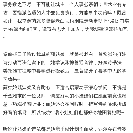
事务数之不尽，不可能让城主一个人事必亲躬；且术业有专
攻，要指派合适的人才去负责执行，方能事半功倍嘛！既然
如此，我空像菌就多督促老白去梧桐院走动走动吧~发掘有实
力/有潜力的门客，邀请有志之士加入，为我城建设添砖加瓦
~
像前些日子路过我城的薛姑娘，就是被老白一首蹩脚的打油
诗打动而决定留下的！她学识渊博善通音律，好赋诗书法，
委托她前往城中县学进行授教后，显著提升了县学中人的学
习效果~
薛姑娘既温柔又有耐心，正适合启蒙幼子潜心学问，不愧是
千金难求的一位良师！调皮好动的小娃娃们在她面前竟也愿
意乖巧端坐着听讲；而她还会在闲暇时，把写诗的笺纸折成
好看的纸鸢，所以“散学”后小娃娃们也都好奇地围着她呢~
听说薛姑娘的诗笺都是她亲手设计制作而成，偶尔会在诗笺