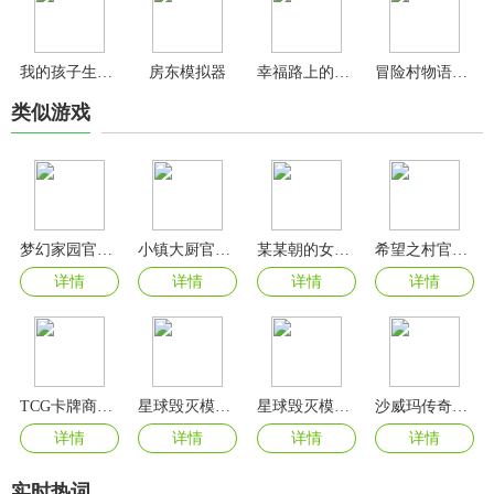
我的孩子生命之泉中文版
房东模拟器
幸福路上的火锅店官方正版
冒险村物语2汉化版
类似游戏
梦幻家园官方正版
小镇大厨官方版
某某朝的女子乐坊游戏官方版
希望之村官方版
详情
详情
详情
详情
TCG卡牌商店模拟器手游
星球毁灭模拟器2.4.0版
星球毁灭模拟器2024最新版
沙威玛传奇无广告版
详情
详情
详情
详情
实时热词