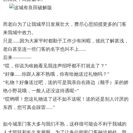
而老白为了让我城早日发展壮大，费尽心思招揽更多的门客
来我城中效力。
只是......因为大家平时都勤于工作少有闲暇，彼此了解甚浅，
老白甚至连一些门客的名字也叫不上......
后来————
“哎，你说为啥她看见我连声招呼都不打就走了？”
“好像......你跟人家不熟哦，你有给她送过礼物吗？”
“礼物？好像送过吧，送的可是我亲自在路边（顺手）采的娇
艳小野花哦，一般人还没这待遇呢~”
“哎哟喂！您这礼物送了还不如不送呢！送的还是别人讨厌的
东西，您可真会踩雷......”
如今城里门客大多与我们不熟，这样很可能会不利于我城的
人才留驻和长久发展喔。为了让各位能和门客融洽相处，我