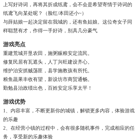
上写好诗词，再将其折成纸鸢，会不会是希望寄情于诗词的
纸鸢飞向某处呢？（脸红/本田还小~）
与薛姑娘一起决定留在我城的，还有鱼姑娘。这位奇女子同
样聪慧有才，作得一手好诗，别具几分豪气
游戏亮点
重建荒城开垦农田，施粥赈粮安定流民。
修复民居有瓦遮头，人丁兴旺建设齐心。
维护治安抓贼荡匪，县学施教孩有所托。
粮鱼蔬果丰收有望，新设坊市商贸通畅。
勤勉县治政绩出色，百姓安定乐享太平！
游戏优势
1、内容丰富，不断更新你的城镇，解锁更多内容，体验游戏
的乐趣
2、在经营小镇的过程中，会有很多随机事件，完成相应的任
务，享受新的乐趣体验