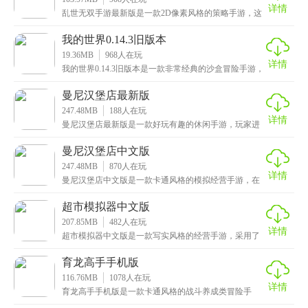
详情
乱世无双手游最新版是一款2D像素风格的策略手游，这
款游戏以三国乱世为题材创作而成，极大程度的还原了
原
我的世界0.14.3旧版本
19.36MB
968
人在玩
详情
我的世界0.14.3旧版本是一款非常经典的沙盒冒险手游，
也是最为经典的游戏版本，内存也不到20MB，
曼尼汉堡店最新版
247.48MB
188
人在玩
详情
曼尼汉堡店最新版是一款好玩有趣的休闲手游，玩家进
入游戏后将来到一片沙滩之上，首先你需要通过钓鱼的
方式
曼尼汉堡店中文版
247.48MB
870
人在玩
详情
曼尼汉堡店中文版是一款卡通风格的模拟经营手游，在
游戏中玩家将经营属于自己的汉堡店，你需要根据顾客
们的
超市模拟器中文版
207.85MB
482
人在玩
详情
超市模拟器中文版是一款写实风格的经营手游，采用了
3D技术打造而成，画面方面非常的逼真，相比以往的卡
通
育龙高手手机版
116.76MB
1078
人在玩
详情
育龙高手手机版是一款卡通风格的战斗养成类冒险手
游，结合了闯关、探索、动作战斗、经营等多种玩法元