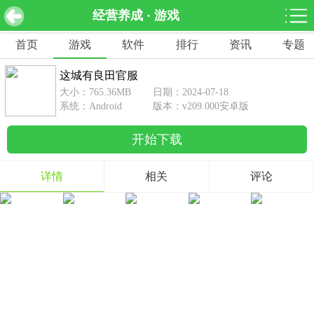
经营养成 · 游戏
这城有良田官服 v209.000安卓版
下载
首页
游戏
软件
排行
资讯
专题
网游分类
软件分类
这城有良田官服
休闲益智
赛车竞速
棋牌桌游
大小：765.36MB
日期：2024-07-18
462款游戏
122款游戏
43款游戏
系统：Android
版本：v209.000安卓版
开始下载
角色扮演
动作射击
体育竞技
1642款游戏
351款游戏
69款游戏
详情
相关
评论
经营养成
策略塔防
冒险解谜
257款游戏
596款游戏
177款游戏
音乐游戏
手游辅助
53款游戏
109款游戏