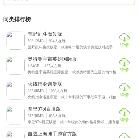
同类排行榜
荒野乱斗魔改版
593.12MB
934
人在玩
详情
荒野乱斗魔改版是一款趣味十足的快节奏竞技对战手
游，画面十分精美细腻，游戏中的人物形象和场景采用
了未来
奥特曼宇宙英雄国际服
1.64GB
137
人在玩
详情
奥特曼宇宙英雄国际服是一款以奥特曼为主题的动作格
斗手游，画面设计精美，特效炫酷流畅，色彩亮丽丰
富，让
火线指令诺曼底
282.08MB
1089
人在玩
详情
火线指令诺曼底是一款非常刺激的军事战争手游，相信
看到游戏名称的小伙伴应该大概猜到了是什么游戏，毕
竟二
拳皇97ol百度版
517.58MB
635
人在玩
详情
拳皇97ol百度版是一款非常经典的动作格斗游戏，拥有精
美的画面和热血的音效，特效炫酷丝滑，既保留了原
血战上海滩手游官方版