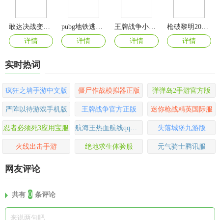
敢达决战变态版
pubg地铁逃生官方正版
王牌战争小米版
枪破黎明2024最新版本
详情
详情
详情
详情
实时热词
疯狂之墙手游中文版
僵尸作战模拟器正版
弹弹岛2手游官方版
严阵以待游戏手机版
王牌战争官方正版
迷你枪战精英国际服
忍者必须死3应用宝服
航海王热血航线qq登录版
失落城堡九游版
火线出击手游
绝地求生体验服
元气骑士腾讯服
网友评论
0
共有
条评论