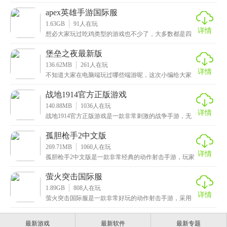
戏中设计了超多精美的角色，拥有高清晰度的画面特
效。游
apex英雄手游国际服
1.63GB
91
人在玩
详情
想必大家玩过吃鸡类型的游戏也不少了，大多数都是四
人组队游玩，那么有没有玩过科幻风的三人组队呢，这
次小
堡垒之夜最新版
136.62MB
261
人在玩
详情
不知道大家在电脑端玩过哪些端游呢，这次小编给大家
推荐的是端游移植的堡垒之夜最新版，一款非常好玩的
动作
战地1914官方正版游戏
140.88MB
1036
人在玩
详情
战地1914官方正版游戏是一款非常刺激的战争手游，无
疑是枪战射击类游戏中的巅峰之作，该游戏以小内存的
孤胆枪手2中文版
269.71MB
1060
人在玩
详情
孤胆枪手2中文版是一款非常经典的动作射击手游，玩家
将在游戏中化身为战士，踏入一个充满异形生物的世
界，
萤火突击国际服
1.89GB
808
人在玩
详情
萤火突击国际服是一款非常好玩的动作射击手游，采用
了次世代虚幻4引擎打造，有着精致细腻的游戏画风和有
趣
最新游戏
最新软件
最新专题