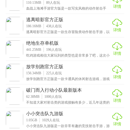
110.13MB
89
人在玩
详情
血战上海滩手游官方版是一款写实风格的动作射击手
游，看到游戏名称的小伙伴，还可能会误以为，斧头帮
这里的
逃离暗影官方正版
186.16MB
438
人在玩
详情
逃离暗影官方正版是一款生存冒险类动作射击手游，以
暗黑风格打造，有着非常唯美的画面，在这里你可以体
验到
绝地生存单机版
441.25MB
196
人在玩
详情
吃鸡游戏相信大家玩到的类型也是非常多了吧，这次小
编给大家带来的是绝地生存单机版，一款沉浸式动作射
击手
放学别跑官方正版
156.34MB
225
人在玩
详情
放学别跑官方正版是一款卡通风的休闲射击游戏，游戏
画面Q版可爱，还有精美的场景和个性十足的英雄。在游
戏
破门而入行动小队最新版本
62.38MB
1000
人在玩
详情
不知道大家对射击类的游戏接触有多少，近几年这类的
游戏热度不是很高，大多数都是以角色扮演为主的，这
次小
小小突击队九游版
1.05GB
1029
人在玩
详情
小小突击队九游版是一款非常有趣的竞技射击手游，游