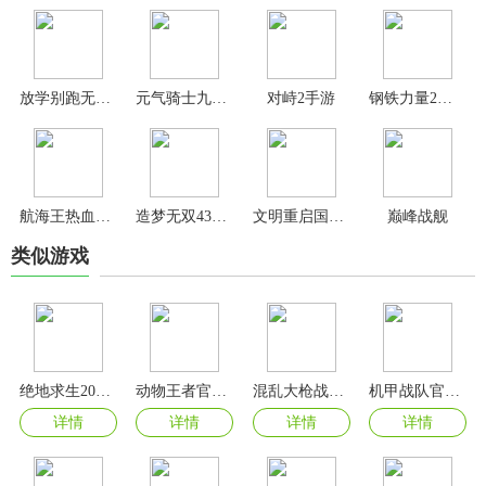
放学别跑无限钻石版
元气骑士九游版
对峙2手游
钢铁力量2九游版
航海王热血航线小米渠道服
造梦无双4399版
文明重启国际服
巅峰战舰
类似游戏
绝地求生2024最新版
动物王者官方版
混乱大枪战手机版
机甲战队官方正版
详情
详情
详情
详情