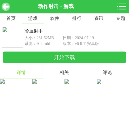
动作射击 · 游戏
冷血射手 v6.0.11安卓版
下载
首页
游戏
软件
排行
资讯
专题
网游分类
软件分类
冷血射手
休闲益智
赛车竞速
棋牌桌游
大小：261.52MB
日期：2024-07-19
462款游戏
122款游戏
43款游戏
系统：Android
版本：v6.0.11安卓版
开始下载
角色扮演
动作射击
体育竞技
1642款游戏
351款游戏
69款游戏
详情
相关
评论
经营养成
策略塔防
冒险解谜
257款游戏
596款游戏
177款游戏
音乐游戏
手游辅助
53款游戏
109款游戏