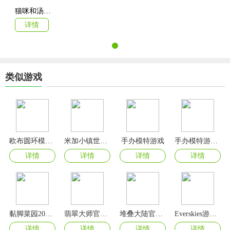
猫咪和汤最新版
详情
类似游戏
欧布圆环模拟器手机版(OrbRing)
米加小镇世界2024最新版破解无广告版
手办模特游戏
手办模特游戏2024最新版
详情
详情
详情
详情
黏脚菜园2024最新版
翡翠大师官方正版
堆叠大陆官方正版
Everskies游戏官方版
详情
详情
详情
详情