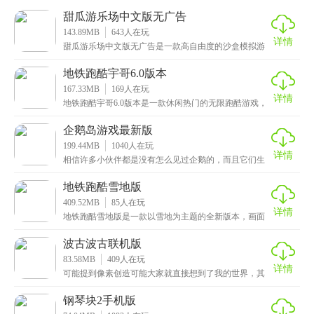
甜瓜游乐场中文版无广告
143.89MB
643
人在玩
详情
甜瓜游乐场中文版无广告是一款高自由度的沙盒模拟游
戏，采用了像素风格的画面，营造出一个别具一格的游
戏世
地铁跑酷宇哥6.0版本
167.33MB
169
人在玩
详情
地铁跑酷宇哥6.0版本是一款休闲热门的无限跑酷游戏，
采用了卡通的画风，拥有精美无比的画面，炫酷流畅的
企鹅岛游戏最新版
199.44MB
1040
人在玩
详情
相信许多小伙伴都是没有怎么见过企鹅的，而且它们生
活在南极，特意跑一趟去南极也是非常麻烦的，这次小
编给
地铁跑酷雪地版
409.52MB
85
人在玩
详情
地铁跑酷雪地版是一款以雪地为主题的全新版本，画面
精美，有着非常美丽的雪景和冰川景观，让玩家仿佛置
身于
波古波古联机版
83.58MB
409
人在玩
详情
可能提到像素创造可能大家就直接想到了我的世界，其
实除了我的世界还是有许多非常好玩的游戏，这次小编
给大
钢琴块2手机版