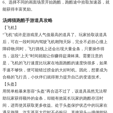
6、选择不同的画面场景开始跑酷，跑酷途中拾取加速器，就
能获得丰富奖励。
汤姆猫跑酷手游道具攻略
【飞机】
“飞机”或许是游戏里人气值最高的道具了。玩家拾取该道具
后，可在一段时间内驾驶飞机翱翔天际，完全不必担心撞上
障碍物;同时，飞行路线上还会出现大量金条，只要操作得
当，这段“上天”时间就能让你赚得盆满钵满。需要注意的
是，飞机的飞行速度比玩家在地面跑酷的速度快很多，如果
手速不够快，便可能错过捞金的大好时机。因此，想要成为
合格的飞行员，小伙伴们就得努力提升自己的变道技术。
【头盔】
用简单粗暴来形容“头盔”再合适不过了，该道具虽然无法帮
助玩家获得额外的金条，却能有效延长玩家的跑酷存活时
间，进而使其获取更多收益。处于头盔保护状态中的玩家在
遇见路障、汽车甚至大巴时不必躲闪，直接迎头一撞便能轻