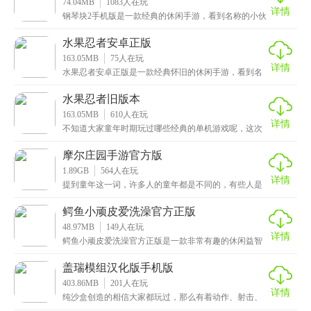
74.04MB
1083
人在玩
详情
钢琴块2手机版是一款经典的休闲手游，看到名称的小伙
伴应该会感到似曾相识吧，没错它的别名就是我们小时
候
水果忍者安卓正版
163.05MB
75
人在玩
详情
水果忍者安卓正版是一款经典怀旧的休闲手游，看到名
称的小伙伴应该不会感到陌生了吧，这也是小编小时候
玩的
水果忍者旧版本
163.05MB
610
人在玩
详情
不知道大家童年时期玩过哪些经典的单机游戏呢，这次
小编给大家带来的是水果忍者旧版本，一款非常经典的
切水
摩尔庄园手游官方版
1.89GB
564
人在玩
详情
提到童年这一词，许多人的童年都是不同的，有些人是
看赛尔号、海绵宝宝、奥特曼这些长大的，其实国内的
动画
鳄鱼小顽皮爱洗澡官方正版
48.97MB
149
人在玩
详情
鳄鱼小顽皮爱洗澡官方正版是一款非常有趣的休闲益智
手游，看到游戏名称的小伙伴可能会想起来什么吧，没
错，
盖瑞模组汉化版手机版
403.86MB
201
人在玩
详情
纯沙盒创造的相信大家都玩过，那么有着动作、射击、
创造、沙盒的这类游戏，想必许多小伙伴都没体验过