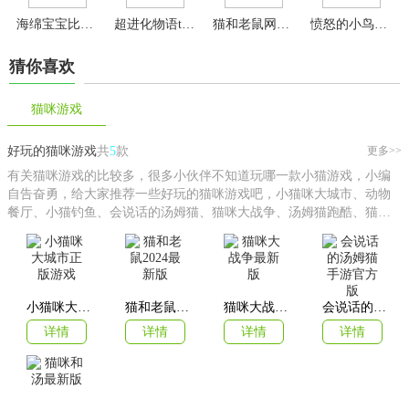
海绵宝宝比奇堡的冒险
超进化物语taptap版本
猫和老鼠网易官方版手游
愤怒的小鸟2最新版
猜你喜欢
猫咪游戏
好玩的猫咪游戏
共
5
款
更多>>
有关猫咪游戏的比较多，很多小伙伴不知道玩哪一款小猫游戏，小编
自告奋勇，给大家推荐一些好玩的猫咪游戏吧，小猫咪大城市、动物
餐厅、小猫钓鱼、会说话的汤姆猫、猫咪大战争、汤姆猫跑酷、猫咪
和汤、汤姆猫总动员、开心动物园等等，欢迎大家前来体验！
小猫咪大城市正版游戏
猫和老鼠2024最新版
猫咪大战争最新版
会说话的汤姆猫手游官方版
详情
详情
详情
详情