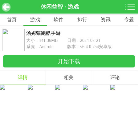
休闲益智 · 游戏
汤姆猫跑酷手游 v6.4.0.754安卓版
下载
首页
游戏
软件
排行
资讯
专题
网游分类
软件分类
汤姆猫跑酷手游
休闲益智
赛车竞速
棋牌桌游
大小：141.36MB
日期：2024-07-21
462款游戏
122款游戏
43款游戏
系统：Android
版本：v6.4.0.754安卓版
开始下载
角色扮演
动作射击
体育竞技
1642款游戏
351款游戏
69款游戏
详情
相关
评论
经营养成
策略塔防
冒险解谜
257款游戏
596款游戏
177款游戏
音乐游戏
手游辅助
53款游戏
109款游戏