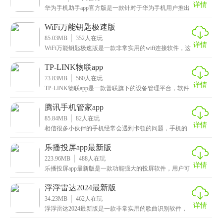
详情
华为手机助手app官方版是一款针对于华为手机用户推出
的智能设备管理软件，该助手中不仅包含了数十万种精
WiFi万能钥匙极速版
85.03MB
352
人在玩
详情
WiFi万能钥匙极速版是一款非常实用的wifi连接软件，这
里面涵盖了上亿热点库，用户只需打开软件，就
TP-LINK物联app
73.83MB
560
人在玩
详情
TP-LINK物联app是一款普联旗下的设备管理平台，软件
支持添加多种设备，路由器、监控设备、扫地机
腾讯手机管家app
85.84MB
82
人在玩
详情
相信很多小伙伴的手机经常会遇到卡顿的问题，手机的
内存也总是不够用，小编为大家带来的是腾讯手机管家
ap
乐播投屏app最新版
223.96MB
488
人在玩
详情
乐播投屏app最新版是一款功能强大的投屏软件，用户可
以通过扫码、投屏码的方式来连接电视，支持的设备也
浮浮雷达2024最新版
34.23MB
462
人在玩
详情
浮浮雷达2024最新版是一款非常实用的歌曲识别软件，
这里面提供了许多识曲功能，语音识曲、本地识曲、锁