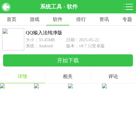
系统工具 · 软件
QQ输入法纯净版 v8.7.12安卓版
下载
首页
游戏
软件
排行
资讯
专题
网游分类
软件分类
QQ输入法纯净版
休闲益智
赛车竞速
棋牌桌游
大小：33.45MB
日期：2025-05-22
462款游戏
122款游戏
43款游戏
系统：Android
版本：v8.7.12安卓版
开始下载
角色扮演
动作射击
体育竞技
1642款游戏
351款游戏
69款游戏
详情
相关
评论
经营养成
策略塔防
冒险解谜
257款游戏
596款游戏
177款游戏
音乐游戏
手游辅助
53款游戏
109款游戏