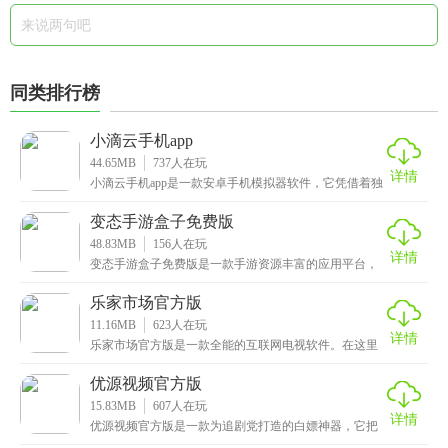
同类排行榜
小滴云手机app
44.65MB
737
人在玩
详情
小滴云手机app是一款安卓手机模拟器软件，它凭借着独
特的云端技术，成为了许多游戏玩家的心头好，app
变态手游盒子免费版
48.83MB
156
人在玩
详情
变态手游盒子免费版是一款手游资源丰富的应用平台，
致力于为玩家带来前所未有的体验，其中的游戏版本都
是全
乐家市场官方版
11.16MB
623
人在玩
详情
乐家市场官方版是一款全能的互联网电视软件。在这里
你可以找到各种好玩的娱乐应用，比如热门的电视直
播、纯
优源视频官方版
15.83MB
607
人在玩
详情
优源视频官方版是一款为追剧党打造的白嫖神器，它把
全网热播的影视剧都打包在一起，不用开会员就能直接