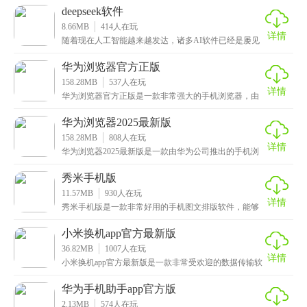
看最
deepseek软件
8.66MB
414
人在玩
详情
随着现在人工智能越来越发达，诸多AI软件已经是屡见
不鲜了，但本次带来的这款deepseek软件却与众
华为浏览器官方正版
158.28MB
537
人在玩
详情
华为浏览器官方正版是一款非常强大的手机浏览器，由
华为自研，软件的界面非常简洁，功能也非常多样，无
论是
华为浏览器2025最新版
158.28MB
808
人在玩
详情
华为浏览器2025最新版是一款由华为公司推出的手机浏
览器，这里面不仅为大家提供了全网搜索服务，还内置
秀米手机版
11.57MB
930
人在玩
详情
秀米手机版是一款非常好用的手机图文排版软件，能够
让用户在手机上就能完成对于各种图文内容的编辑排
版，非
小米换机app官方最新版
36.82MB
1007
人在玩
详情
小米换机app官方最新版是一款非常受欢迎的数据传输软
件，该应用不仅支持小米手机数据之间的互传，还兼容
华为手机助手app官方版
2.13MB
574
人在玩