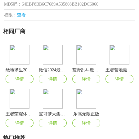
MD5码：64EBF8BB6C7689A535808BB102DC6060
权限：
查看
相同厂商
绝地求生2024最新版
微信2024最新版
荒野乱斗魔改版
王者营地最新版
详情
详情
详情
详情
王者荣耀体验服官方版
宝可梦大集结手游国际服
乐高无限正版
详情
详情
详情
热门推荐