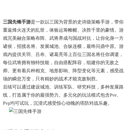
三国先锋手游
是一款以三国为背景的史诗级策略手游，带你
重返烽火连天的乱世，体验运筹帷幄、决胜千里的豪情。游
戏完美融合策略布阵、武将养成与国战对抗，让你化身一方
诸侯，招揽名将、发展城池、合纵连横，最终问鼎中原。游
戏内提供关羽、吕布、诸葛亮等上百位三国名将任你调遣，
每位武将拥有独特技能，自由搭配阵容，组建你的无敌之
师。更有着兵种相克、地形影响、阵型变化等元素，感受战
场的瞬息万变，只有精妙的战术才能克敌制胜。
后续可以通过建设城池、训练军队、研究科技，多种发展路
线，打造属于你的最强势力。多元化的玩法模式包含pve、
Pvp均可试玩，沉浸式感受惊心动魄的塔防对战乐趣。