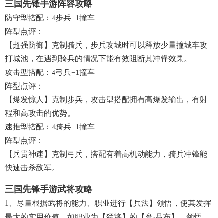
三国先锋手游阵容攻略
防守型搭配：4步兵+1撞车
阵型点评：
【超强防御】克制骑兵，步兵攻城时可以释放少量撞城车攻
打城池，在遇到骑兵的情况下能有效阻断其冲锋效果。
攻击型搭配：4弓兵+1撞车
阵型点评：
【爆发惊人】克制步兵，攻击型搭配拥有高爆发输出，有射
程和高攻击的优势。
速推型搭配：4骑兵+1撞车
阵型点评：
【兵贵神速】克制弓兵，搭配有着高机动能力，骑兵冲锋能
快速击杀敌军。
三国先锋手游武将攻略
1、尽量根据武将的能力、职业进行【兵法】领悟，使其发挥
最大的实用价值。如职业为【猛将】的【魔·吕布】，领悟