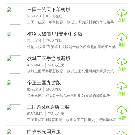
手游，采用大规模的策略战斗玩法，玩家将扮演一名部
落的
三国一统天下单机版
545.1MB
877
人在玩
详情
三国一统天下单机版是一款以三国为题材的战争策略手
游，完美呈现了原汁原味的三国鼎立、群雄争霸的乱世
局面
植物大战僵尸1安卓中文版
73.55MB
797
人在玩
详情
植物大战僵尸1安卓中文版是一款休闲有趣的策略类对战
游戏，拥有着独特的卡通风格，精美细腻的画面以及流
畅
攻城三国手游最新版
415.78MB
571
人在玩
详情
攻城三国手游最新版是一款以三国乱世时期为背景的策
略类战争手游，画面采用了高品质的3D建模和渲染技
术，
帝王三国九游版
85.95MB
507
人在玩
详情
帝王三国九游版是一款以三国时期为背景的策略战争手
游，拥有高清细腻的画质和炫酷流畅的技能特效，人物
和场
三国杀ol互通版官服
635.78MB
767
人在玩
详情
三国杀ol互通版官服是一款集合了三国历史，桌游策略和
卡牌游戏元素的手游，画面精美特效炫酷，还有着超有
白夜极光国际服