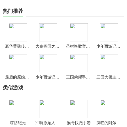
热门推荐
豪华曹魏传官方版
大秦帝国之帝国烽烟手游官方版
圣树唤歌官方版
少年西游记折扣版
最后的原始人0.1折
少年西游记变态版
三国荣耀手机版
三国大领主GM版
类似游戏
塔防纪元
冲啊原始人0.1折版
猴哥快跑手游
疯狂的阿尔法官方版