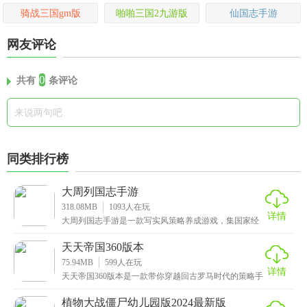
骑战三国gm版
啪啪三国2九游版
仙国志手游
网友评论
0
共有
条评论
同类排行榜
大周列国志手游
318.08MB
1093
人在玩
详情
大周列国志手游是一款写实风策略养成游戏，集国家经
营、战场策略、外交博弈多元素于一体，呈现绘声绘色
的古
天天帝国360版本
75.94MB
599
人在玩
详情
天天帝国360版本是一款带你穿越回古罗马时代的策略手
游。游戏采用了Q版魔幻画风，将古罗马的辉煌历史和
植物大战僵尸幼儿园版2024最新版