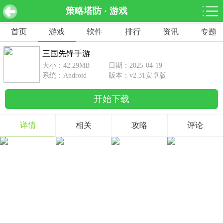
策略塔防 · 游戏
三国先锋手游 v2.31安卓版
下载
首页
游戏
软件
排行
资讯
专题
网游分类
软件分类
三国先锋手游
休闲益智
赛车竞速
棋牌桌游
大小：42.29MB
日期：2025-04-19
462款游戏
122款游戏
43款游戏
系统：Android
版本：v2.31安卓版
开始下载
角色扮演
动作射击
体育竞技
1642款游戏
351款游戏
69款游戏
详情
相关
攻略
评论
经营养成
策略塔防
冒险解谜
257款游戏
596款游戏
177款游戏
音乐游戏
手游辅助
53款游戏
109款游戏