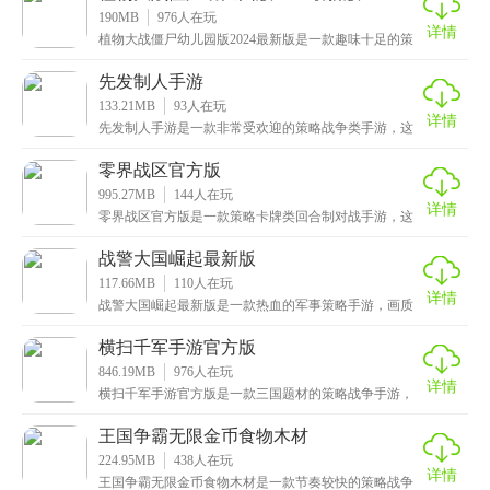
190MB
976
人在玩
详情
植物大战僵尸幼儿园版2024最新版是一款趣味十足的策
略塔防手游，根据原版pvz魔改而成，这款游戏将原
先发制人手游
133.21MB
93
人在玩
详情
先发制人手游是一款非常受欢迎的策略战争类手游，这
款游戏有着高自由度的玩法，这里提供了十余个国家供
大家
零界战区官方版
995.27MB
144
人在玩
详情
零界战区官方版是一款策略卡牌类回合制对战手游，这
款游戏以咒术动画为题材打造而成，不仅还原了原著的
精彩
战警大国崛起最新版
117.66MB
110
人在玩
详情
战警大国崛起最新版是一款热血的军事策略手游，画质
高清细腻，战斗特效十分炫酷，配以震撼的背景音乐，
将玩
横扫千军手游官方版
846.19MB
976
人在玩
详情
横扫千军手游官方版是一款三国题材的策略战争手游，
画面精美复古，汇聚了海量大家熟知的三国英雄，包括
曹操
王国争霸无限金币食物木材
224.95MB
438
人在玩
详情
王国争霸无限金币食物木材是一款节奏较快的策略战争