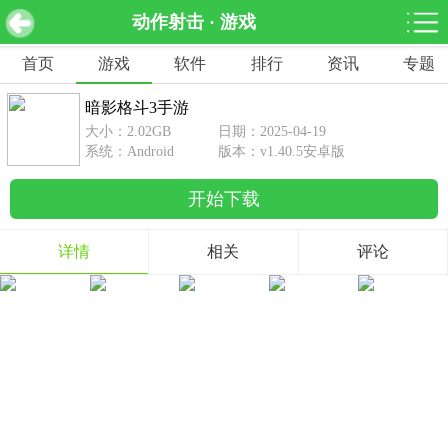
动作射击 · 游戏
暗影格斗3手游 v1.40.5安卓版
下载
首页
游戏
软件
排行
资讯
专题
网游分类
软件分类
暗影格斗3手游
休闲益智
赛车竞速
棋牌桌游
大小：2.02GB
日期：2025-04-19
462款游戏
122款游戏
43款游戏
系统：Android
版本：v1.40.5安卓版
开始下载
角色扮演
动作射击
体育竞技
1642款游戏
351款游戏
69款游戏
详情
相关
评论
经营养成
策略塔防
冒险解谜
257款游戏
596款游戏
177款游戏
音乐游戏
手游辅助
53款游戏
109款游戏