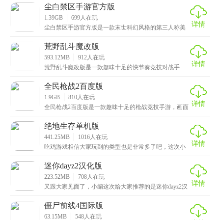
质，
尘白禁区手游官方版
1.39GB
699
人在玩
详情
尘白禁区手游官方版是一款末世科幻风格的第三人称美
少女射击手游，采用最先进的3D物理引擎打造，呈现出
真
荒野乱斗魔改版
593.12MB
912
人在玩
详情
荒野乱斗魔改版是一款趣味十足的快节奏竞技对战手
游，画面十分精美细腻，游戏中的人物形象和场景采用
了未来
全民枪战2百度版
1.9GB
810
人在玩
详情
全民枪战2百度版是一款趣味十足的枪战竞技手游，画面
精美，高度还原了真实的射击场景和战斗体验，让玩家
可
绝地生存单机版
441.25MB
1016
人在玩
详情
吃鸡游戏相信大家玩到的类型也是非常多了吧，这次小
编给大家带来的是绝地生存单机版，一款沉浸式动作射
击手
迷你dayz2汉化版
223.52MB
708
人在玩
详情
又跟大家见面了，小编这次给大家推荐的是迷你dayz2汉
化版，一款休闲像素风的动作手游，首先游戏整体围
僵尸前线4国际版
63.15MB
548
人在玩