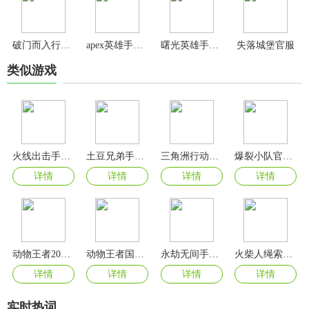
破门而入行动小队最新版本
apex英雄手游国际服
曙光英雄手游最新版
失落城堡官服
类似游戏
火线出击手游官方版
土豆兄弟手机版
三角洲行动测试服
爆裂小队官方正版
详情
详情
详情
详情
动物王者2024最新版
动物王者国际服正版
永劫无间手游官服
火柴人绳索英雄中文版
详情
详情
详情
详情
实时热词