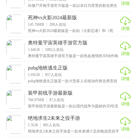
详情
向僵尸开炮手游官方版是一款以末日为背景的射击类生
存手游，这款游戏的背景设定在末世事时期，全球因为
丧尸
死神vs火影2024最新版
145.76MB
209
人在玩
详情
死神vs火影2024最新版是一款由《火影忍者》和《死
神》改编的动漫格斗类手游，画面复古而精美，拥有各
奥特曼宇宙英雄手游官方版
1.64GB
1092
人在玩
详情
奥特曼宇宙英雄手游官方版是一款热血激情的3D动作格
斗手游，汇集了迪迦、赛罗、贝利亚、雷欧等齐全的超
人
pubg地铁逃生正版
1.05GB
957
人在玩
详情
pubg地铁逃生正版是一款大型多人在线动作射击类竞技
手游，拥有超大地图和真实的场景设计，还提供了震撼
装甲前线手游最新版
766.97MB
87
人在玩
详情
装甲前线手游最新版是一款以现代战争为题材的3D坦克
射击手游，原汁原味的呈现了陆战的激烈与刺激。玩家
可
绝地求生2未来之役手游
1.5GB
881
人在玩
详情
绝地求生2未来之役手游是一款未来感十足的枪战竞技手
游，采用强大的物理引擎开发，呈现出高清细腻的画