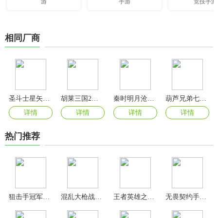
游
手游
竞技手游
相同厂商
圣斗士星矢正义传说手游官方版
胡莱三国2手游官方版
秦时明月沧海手游最新版
葫芦兄弟七子降妖2024最新版
详情
详情
详情
详情
热门推荐
狙击手冠军无限钻石金币版
混乱大枪战手机版
王者英雄之枪战传奇手游
无畏契约手游官方正版