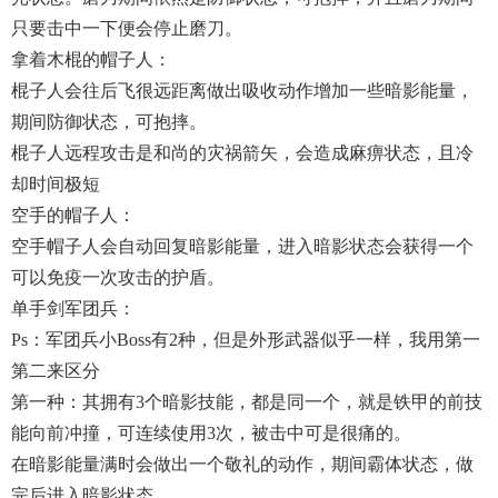
只要击中一下便会停止磨刀。
拿着木棍的帽子人：
棍子人会往后飞很远距离做出吸收动作增加一些暗影能量，
期间防御状态，可抱摔。
棍子人远程攻击是和尚的灾祸箭矢，会造成麻痹状态，且冷
却时间极短
空手的帽子人：
空手帽子人会自动回复暗影能量，进入暗影状态会获得一个
可以免疫一次攻击的护盾。
单手剑军团兵：
Ps：军团兵小boss有2种，但是外形武器似乎一样，我用第一
第二来区分
第一种：其拥有3个暗影技能，都是同一个，就是铁甲的前技
能向前冲撞，可连续使用3次，被击中可是很痛的。
在暗影能量满时会做出一个敬礼的动作，期间霸体状态，做
完后进入暗影状态。