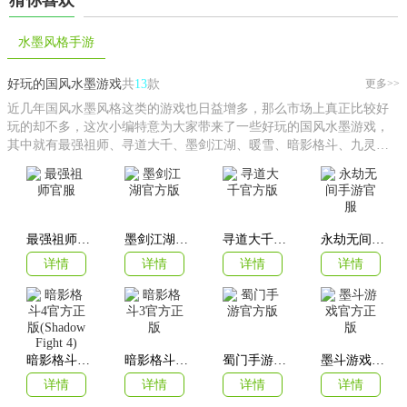
水墨风格手游
好玩的国风水墨游戏
共
13
款
更多>>
近几年国风水墨风格这类的游戏也日益增多，那么市场上真正比较好
玩的却不多，这次小编特意为大家带来了一些好玩的国风水墨游戏，
其中就有最强祖师、寻道大千、墨剑江湖、暖雪、暗影格斗、九灵神
域、蜀门手游、江湖悠悠、墨斗、修真江湖2、新射雕群侠传之铁血丹
心等等，绝对可以满足你的需求！
最强祖师官服
墨剑江湖官方版
寻道大千官方版
永劫无间手游官服
详情
详情
详情
详情
暗影格斗4官方正版(Shadow Fight 4)
暗影格斗3官方正版
蜀门手游官方版
墨斗游戏官方正版
详情
详情
详情
详情