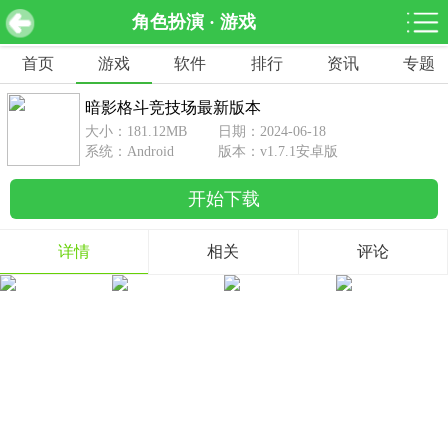
角色扮演 · 游戏
暗影格斗竞技场最新版本 v1.7.1安卓版
下载
首页
游戏
软件
排行
资讯
专题
网游分类
软件分类
暗影格斗竞技场最新版本
休闲益智
赛车竞速
棋牌桌游
大小：181.12MB
日期：2024-06-18
462款游戏
122款游戏
43款游戏
系统：Android
版本：v1.7.1安卓版
开始下载
角色扮演
动作射击
体育竞技
1642款游戏
351款游戏
69款游戏
详情
相关
评论
经营养成
策略塔防
冒险解谜
257款游戏
596款游戏
177款游戏
音乐游戏
手游辅助
53款游戏
109款游戏