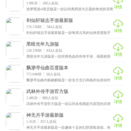
1.98GB
160
人在玩
详情
造梦西游ol变态版是一款以经典西游为主题的角色扮演类
手游，采用Q版卡通的设计风格，画面清新又可爱，还
剑仙轩辕志手游最新版
176.15MB
584
人在玩
详情
剑仙轩辕志手游最新版是一款唯美古风的仙侠类冒险手
游，采用最先进的3D引擎技术打造，场景和画面都十分
的
黑暗光年九游版
128.23MB
834
人在玩
详情
黑暗光年九游版是一款经典热血的传奇手游，画面精美
细腻，采用了高品质的3D建模和渲染技术，使得场景和
角
飘渺寻仙曲百度版本
772.04MB
60
人在玩
详情
飘渺寻仙曲内购破解版是一款东方玄幻风格的仙侠动作
游戏，画面壮丽震撼又不失唯美之风，还有神秘辽阔的
地图
武林外传手游官方版
1.48GB
880
人在玩
详情
武林外传手游官方版是一款以同名电视剧为原型的武侠
游戏，游戏内还原了剧中的人物形象，加上精美细腻的
3D
神无月手游最新版
1.3GB
857
人在玩
详情
神无月手游最新版是一款趣味十足的幻想冒险游戏，有