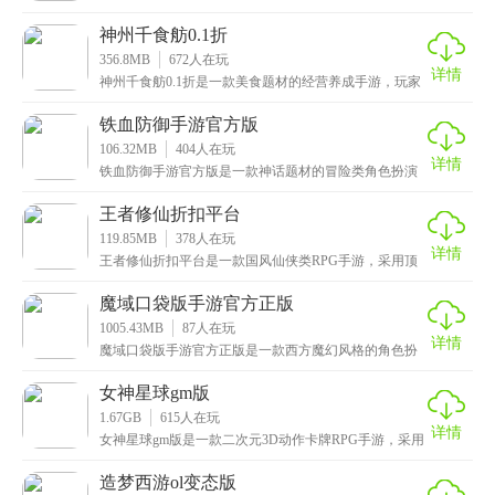
化身一名御妖师，与上百位形态各异、性格鲜明的妖灵
结伴
神州千食舫0.1折
356.8MB
672
人在玩
详情
神州千食舫0.1折是一款美食题材的经营养成手游，玩家
将化身为一艘船舫的舫主，这艘船舫上经营着各种店铺
铁血防御手游官方版
106.32MB
404
人在玩
详情
铁血防御手游官方版是一款神话题材的冒险类角色扮演
手游，采用顶尖的3D建模技术，画面精美无比。游戏中
拥
王者修仙折扣平台
119.85MB
378
人在玩
详情
王者修仙折扣平台是一款国风仙侠类RPG手游，采用顶
尖的3D物理引擎，场景和人物都栩栩如生，配以华丽的
魔域口袋版手游官方正版
1005.43MB
87
人在玩
详情
魔域口袋版手游官方正版是一款西方魔幻风格的角色扮
演类手游，采用先进的物理引擎技术打造而成，场景与
画面
女神星球gm版
1.67GB
615
人在玩
详情
女神星球gm版是一款二次元3D动作卡牌RPG手游，采用
Q版动漫的设计风格，精美打造了初音、妖妄等近百
造梦西游ol变态版