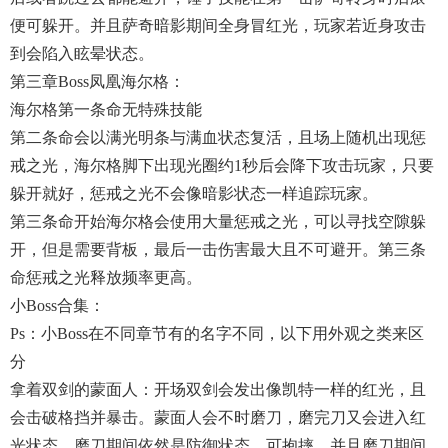
便可躲开。并且萨奇暗影期间全身冒红光，玩家若近身攻击
到会陷入眩晕状态。
第三章boss凤凰海尔格：
海尔格第一条命无特殊技能
第二条命会以满光明条与满血状态复活，且场上随机出现惩
戒之光，海尔格脚下出现光圈约1秒后会降下攻击玩家，只要
躲开就好，惩戒之光不会像暗影状态一样追踪玩家。
第三条命开始海尔格会使用大量惩戒之光，可以寻找空隙躲
开，但是需要背板，最后一击伤害最大且不可避开。第三条
命惩戒之光释放频率更高。
小boss合集：
Ps：小boss在不同章节有的名字不同，以下用外观之类来区
分
拿着双剑的蒙面人：开场双剑会发出像凯特一样的红光，且
会击破格挡并暴击。蒙面人会不时磨刀，磨完刀又会进入红
光状态。磨刀期间依然是防御状态，可抱摔，并且磨刀期间