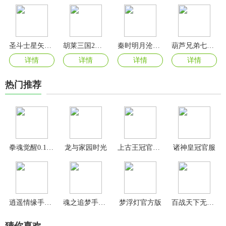
圣斗士星矢正义传说手游官方版
胡莱三国2小7手游
秦时明月沧海手游最新版
葫芦兄弟七子降妖2024最新版
详情
详情
详情
详情
热门推荐
拳魂觉醒0.1折版
龙与家园时光
上古王冠官方版
诸神皇冠官服
逍遥情缘手游官方版
魂之追梦手游最新版
梦浮灯官方版
百战天下无限元宝服
猜你喜欢