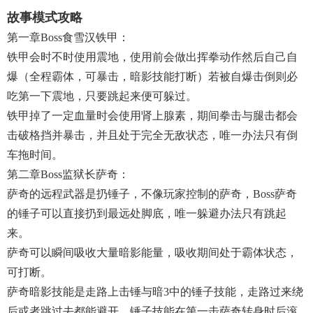
故事模式攻略
第一章boss食雪汉铁甲：
铁甲会时不时使用震地，使用前会做出挥拳动作然后自己自
爆（全程霸体，可暴击，暗影技能打断）若被自爆击倒则必
吃第一下震地，只要跳起来便可躲过。
铁甲掉了一定血量时会使用肾上腺素，期间拳击与腿击都会
击破格挡并暴击，并且处于完全无敌状态，唯一办法只有倒
车拖时间。
第二章boss监狱长萨奇：
萨奇的远程武器是扔锤子，不像玩家控制的萨奇，boss萨奇
的锤子可以直接扔到最远处脚底，唯一躲避办法只有跳起
来。
萨奇可以瞬间吸收大量暗影能量，吸收期间处于霸体状态，
可打断。
萨奇暗影技能是走路上击锤与暗3中的锤子技能，走路过来绕
后或者跳过去都能避开，锤子技能在第一击萨奇转身时后滚