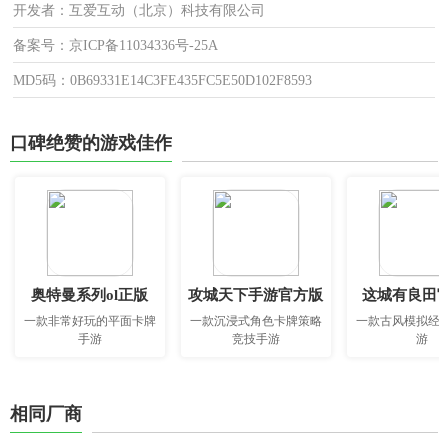
开发者：互爱互动（北京）科技有限公司
备案号：京ICP备11034336号-25A
MD5码：0B69331E14C3FE435FC5E50D102F8593
口碑绝赞的游戏佳作
奥特曼系列ol正版
攻城天下手游官方版
这城有良田
一款非常好玩的平面卡牌
一款沉浸式角色卡牌策略
一款古风模拟经
手游
竞技手游
游
相同厂商