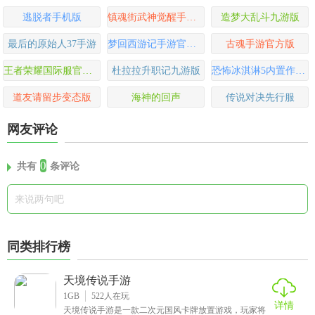
逃脱者手机版
镇魂街武神觉醒手游官方版
造梦大乱斗九游版
最后的原始人37手游
梦回西游记手游官方版
古魂手游官方版
王者荣耀国际服官方版(Honor of Kings)
杜拉拉升职记九游版
恐怖冰淇淋5内置作弊菜单版
道友请留步变态版
海神的回声
传说对决先行服
网友评论
0
共有
条评论
同类排行榜
天境传说手游
1GB
522
人在玩
详情
天境传说手游是一款二次元国风卡牌放置游戏，玩家将