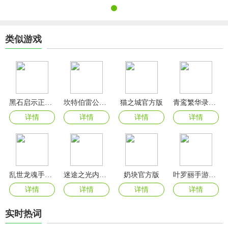
类似游戏
黑石启示正式服
坎特伯雷公主与骑士唤醒冠军之剑的奇幻冒险手游
猫之城官方版
青鸾繁华录手游
详情
详情
详情
详情
乱世龙魂手游官方版
迷途之光内置菜单版
奶块官方版
叶罗丽手游官方版
详情
详情
详情
详情
实时热词