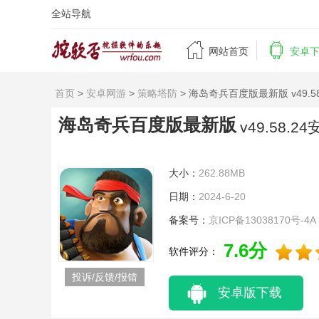
全站导航


网站首页
安卓
首页
>
安卓网游
>
策略塔防
> 海岛奇兵百度版最新版 v49.5
海岛奇兵百度版最新版
v49.58.2
大小：
262.88MB
日期：
2024-6-20
备案号：
京ICP备13038170号-4A
7.6分
软件评分：
投诉/反馈/报错
安卓版下载