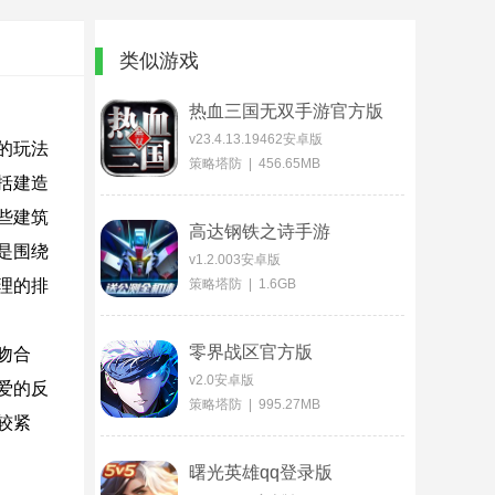
类似游戏
热血三国无双手游官方版
v23.4.13.19462安卓版
的玩法
策略塔防 | 456.65MB
括建造
些建筑
高达钢铁之诗手游
是围绕
v1.2.003安卓版
理的排
策略塔防 | 1.6GB
零界战区官方版
吻合
v2.0安卓版
爱的反
策略塔防 | 995.27MB
较紧
曙光英雄qq登录版