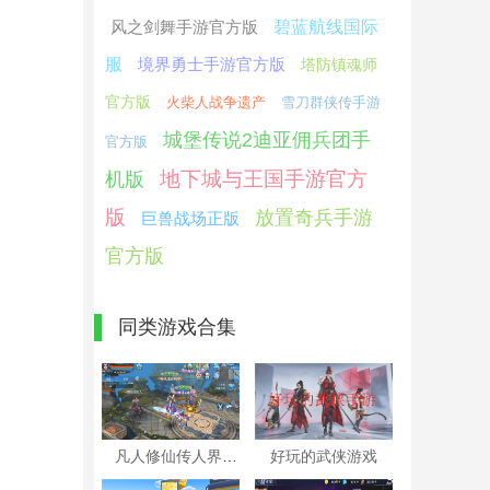
风之剑舞手游官方版
碧蓝航线国际
服
境界勇士手游官方版
塔防镇魂师
官方版
火柴人战争遗产
雪刀群侠传手游
城堡传说2迪亚佣兵团手
官方版
地下城与王国手游官方
机版
版
放置奇兵手游
巨兽战场正版
官方版
同类游戏合集
凡人修仙传人界篇手游版本大全
好玩的武侠游戏