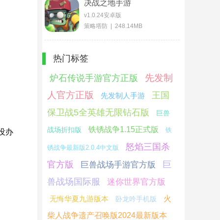
决战之地手游
v1.0.24安卓版
策略塔防 | 248.14MB
热门标签
先发制
炉石传说手游官方正版
人官方正版
王国
先发制人手游
保卫战5全英雄无限钻石版
巨兽
铁锈战争1.15正式版
战场折扣版
铁
没办
怒焰三国杀
锈战争最新版2.0.4中文版
官方版
巨
巨兽战场手游官方版
兽战场国际服
迷你世界官方版
无悔华夏九游版本
火
卧龙吟手机版
柴人战争遗产召唤版2024最新版本