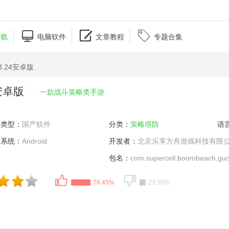



下载
电脑软件
文章教程
专题合集
8.24安卓版
4安卓版
一款战斗策略类手游
类型：
国产软件
分类：
策略塔防
语
系统：
Android
开发者：
北京乐享方舟游戏科技有限
包名：
com.supercell.boombeach.gu
76.45%
23.55%