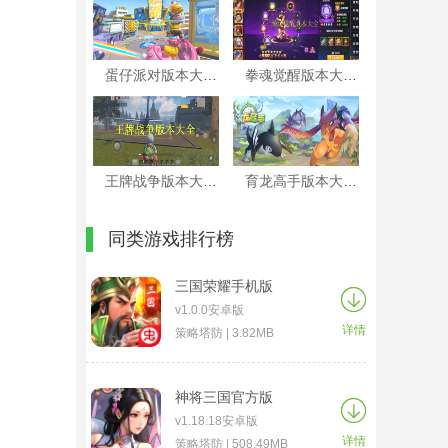
蛋仔派对版本大全
拳魂觉醒版本大全
王牌战争版本大全
育龙高手版本大全
同类游戏排行榜
三国荣耀手机版
v1.0.0安卓版
详情
策略塔防 | 3.82MB
神将三国官方版
v1.18.18安卓版
详情
策略塔防 | 508.49MB