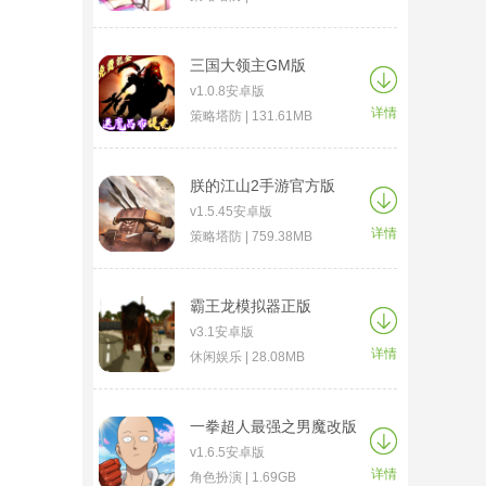
三国大领主GM版
v1.0.8安卓版
详情
策略塔防 | 131.61MB
朕的江山2手游官方版
v1.5.45安卓版
详情
策略塔防 | 759.38MB
霸王龙模拟器正版
v3.1安卓版
详情
休闲娱乐 | 28.08MB
一拳超人最强之男魔改版
v1.6.5安卓版
详情
角色扮演 | 1.69GB