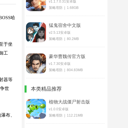
v1.1.7.0.31安卓版
策略塔防 | 1.68GB
OSS哈
猛鬼宿舍中文版
v2.5.13安卓版
策略塔防 | 80.2MB
至于坐
御工
豪华曹魏传官方版
v1.7.30安卓版
策略塔防 | 804.83MB
射器等
战争世
本类精品推荐
植物大战僵尸射击版
v1.0.0安卓版
的瀑布、
策略塔防 | 112.21MB