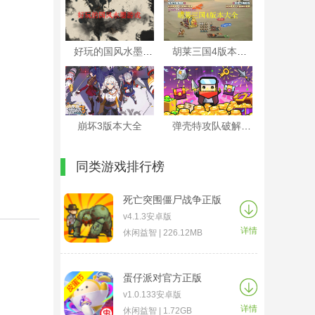
好玩的国风水墨游戏
胡莱三国4版本大全
崩坏3版本大全
弹壳特攻队破解版本大全
同类游戏排行榜
死亡突围僵尸战争正版
v4.1.3安卓版
详情
休闲益智 | 226.12MB
蛋仔派对官方正版
v1.0.133安卓版
详情
休闲益智 | 1.72GB