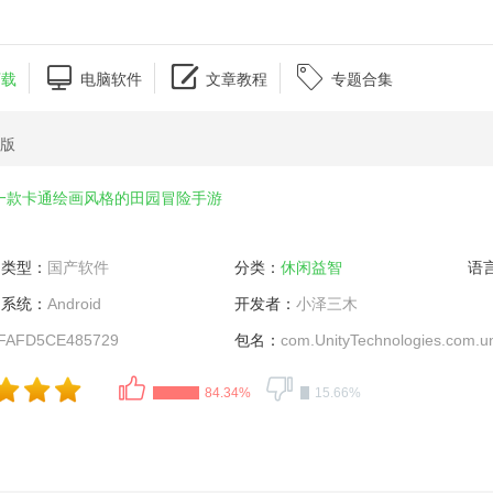



下载
电脑软件
文章教程
专题合集
卓版
一款卡通绘画风格的田园冒险手游
类型：
国产软件
分类：
休闲益智
语
系统：
Android
开发者：
小泽三木
FAFD5CE485729
包名：
com.UnityTechnologies.com.uni
84.34%
15.66%