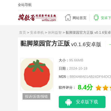
全站导航


网站首页
安卓
首页
>
安卓单机
>
休闲益智
> 黏脚菜园官方正版 v0.1.6安
黏脚菜园官方正版
v0.1.6安卓版
大小：
95.66MB
日期：
2024-10-18
MD5：
B804A8A01AB24DF64DC
8.4分
软件评分：
投诉/反馈/报错
安卓版下载