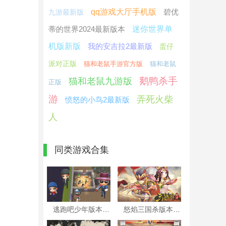
qq游戏大厅手机版
碧优
九游最新版
蒂的世界2024最新版本
迷你世界单
机版新版
我的安吉拉2最新版
蛋仔
派对正版
猫和老鼠手游官方版
猫和老鼠
鹅鸭杀手
猫和老鼠九游版
正版
游
弄死火柴
愤怒的小鸟2最新版
人
同类游戏合集
逃跑吧少年版本大全
怒焰三国杀版本大全