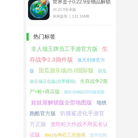
世界盒子0.22.9全物品解锁
版
v0.22.9安卓版
休闲益智 | 131.16MB
热门标签
生
非人哉王牌员工手游官方版
存战争2.3插件版
诛天剑侠官方
甜瓜游乐场25.0国际版
版
甜瓜
生存战争2僵
游乐场汉化版(自带模组)
尸+枪+商店版
疯狂动物园2024最新版
娃娃屋解锁版全部地图版
地铁
饥饿鲨进化手游官
跑酷官方版
方正版
贪吃蛇大作战不用实名认
证版
dazzly绚石工坊游戏
放学别跑