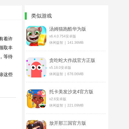
类似游戏
汤姆猫跑酷华为版
v6.4.0.754安卓版
有着许
休闲益智 | 141.36MB
领取丰
，等待
贪吃蛇大作战官方正版
v5.18.0安卓版
除这些
休闲益智 | 676.06MB
托卡美发沙龙4官方版
v2.6安卓版
休闲益智 | 221.09MB
放开那三国官方版