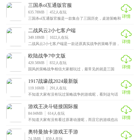
的特
三国杀ol互通版官服
635.78MB
452
人在玩
详情
三国杀ol互通版官服是一款集合了三国历史，桌游策略和
卡牌游戏元素的手游，画面精美特效炫酷，还有着超有
二战风云2小七客户端
349.18MB
1022
人在玩
详情
二战风云2小七客户端是一款还原真实战争的策略手游，
画质高清，还有广阔的地图领土，提供了完善的军队体
系
欧陆战争7中文版
420.58MB
832
人在玩
详情
国风的策略战争相信大家都玩过，最常见的就是三国
了，不过这次小编给大家推荐的是欧陆战争7中文版，一
款极
1917战壕战2024最新版
119.16MB
291
人在玩
详情
不知道大家有没有玩过策略战争的游戏呢，看到这句话
也看腻了吧，多的不说直接介绍吧，这次小编给大家带
来的
游戏王决斗链接国际服
84.04MB
614
人在玩
详情
不知道大家有没有看过原著动漫呢，而且它的游戏也出
了有一段时间了，相信很多小伙伴都想玩，这次小编给
大家
奥特曼抽卡游戏王手游
74.3MB
859
人在玩