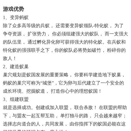
游戏优势
1、变异蚂蚁
除了众多高等级的兵蚁， 还需要变异蚁领队-特化蚁， 为了
争夺资源， 扩张势力， 你必须组建强大的蚁队， 而一支强大
的队伍里， 通过孵化异化卵可获得强大的特化蚁。在兵蚁和
特化蚁的强强联手之下，你的蚁队必将势如破竹， 粉碎你的
敌人！
2、建造蚁巢
巢穴规划是蚁国发展的重要策略， 你要科学建造地下蚁巢，
蚂蚁的巢穴可称为“城堡”，它为卵与后代建立了一个安全的
成长环境、挖掘蚁道， 打造你心中的理想蚁国！
3、组建联盟
就是选择成功。创建或加入联盟， 联合杀敌！ 在联盟的帮助
下，与盟友一起互帮互助， 单打独斗的路， 只会越来越窄；
选择志向道合的人，共同发展， 由你指挥下的蚁国必能在这