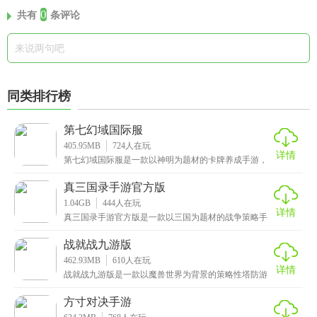
0
共有
条评论
同类排行榜
第七幻域国际服
405.95MB
724
人在玩
详情
第七幻域国际服是一款以神明为题材的卡牌养成手游，
游戏中汇聚了世间七大神系的女性神祗，包括华夏神
系、大
真三国录手游官方版
1.04GB
444
人在玩
详情
真三国录手游官方版是一款以三国为题材的战争策略手
游，游戏画面精美，还原了三国时期的壮丽景象，为玩
家呈
战就战九游版
462.93MB
610
人在玩
详情
战就战九游版是一款以魔兽世界为背景的策略性塔防游
戏，采用原创的3D乐高风格设计，配以海量不同定位的
兵
方寸对决手游