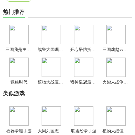
热门推荐
三国我是主公手机版
战警大国崛起无限绿币版
开心塔防折扣平台版
三国戏赵云传手游
猿族时代
植物大战僵尸95版官方正版
诸神皇冠最新版
火柴人战争遗产
类似游戏
石器争霸手游
大周列国志官方版
联盟纷争手游
植物大战僵尸无双版2025最新版