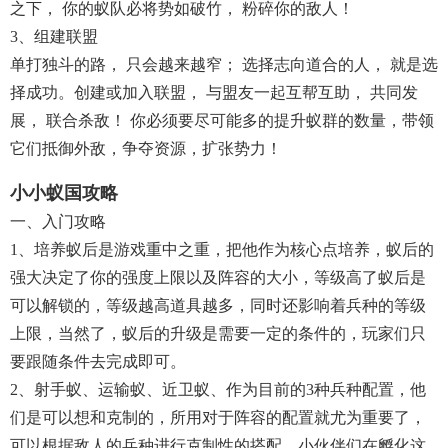
之下， 你的蚁队必将势如破竹， 粉碎你的敌人！
3、组建联盟
单打独斗的路， 只会越来越窄； 选择志向道合的人， 就是选
择成功。创建或加入联盟， 与盟友一起互帮互助， 共同发
展， 联合杀敌！ 你必须要尽可能多的提升蚁群的数量，带领
它们抵御外敌，争夺资源，扩张势力！
小小蚁国攻略
一、入门攻略
1、培养蚁后是游戏重中之重，把他作为核心点培养，蚁后的
强大决定了你的强度上限以及阵容的大小，等级高了蚁后是
可以解锁的，等级越高道具越多，同时还影响着兵种的等级
上限，当然了，蚁后的升级是需要一定的条件的，玩家们只
要跟随条件去完成即可。
2、射手蚁、运输蚁、近卫蚁、作为目前的3种兵种配置，他
们是可以想和克制的，所用对于阵容的配置就尤为重要了，
可以根据敌人的兵种进行克制性的搭配。小伙伴们在孵化这