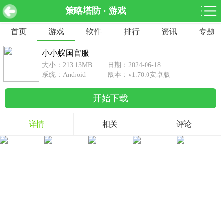
策略塔防 · 游戏
小小蚁国官服 v1.70.0安卓版
下载
首页
游戏
软件
排行
资讯
专题
网游分类
软件分类
小小蚁国官服
休闲益智
赛车竞速
棋牌桌游
大小：213.13MB
日期：2024-06-18
462款游戏
122款游戏
43款游戏
系统：Android
版本：v1.70.0安卓版
开始下载
角色扮演
动作射击
体育竞技
1642款游戏
351款游戏
69款游戏
详情
相关
评论
经营养成
策略塔防
冒险解谜
257款游戏
596款游戏
177款游戏
音乐游戏
手游辅助
53款游戏
109款游戏