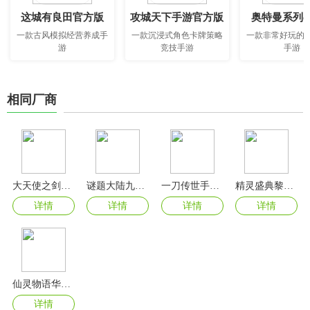
这城有良田官方版
攻城天下手游官方版
奥特曼系列o
一款古风模拟经营养成手
一款沉浸式角色卡牌策略
一款非常好玩的
游
竞技手游
手游
相同厂商
大天使之剑h5手游官方版
谜题大陆九游版
一刀传世手游最新版
精灵盛典黎明手游官方版
详情
详情
详情
详情
仙灵物语华为版
详情