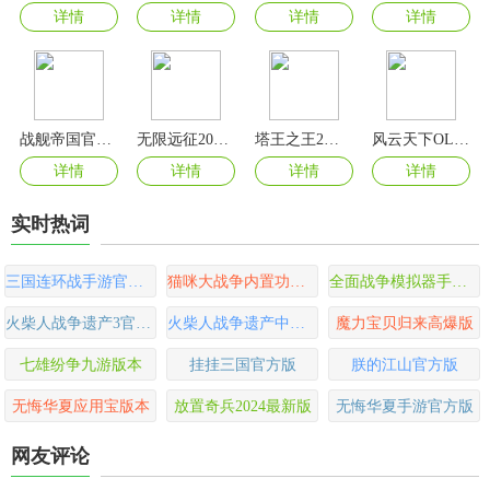
详情
详情
详情
详情
战舰帝国官方版
无限远征2024最新版
塔王之王2官方版
风云天下OL九游版
详情
详情
详情
详情
实时热词
三国连环战手游官方版
猫咪大战争内置功能菜单2024版
全面战争模拟器手机版
火柴人战争遗产3官方正版
火柴人战争遗产中文版
魔力宝贝归来高爆版
七雄纷争九游版本
挂挂三国官方版
朕的江山官方版
无悔华夏应用宝版本
放置奇兵2024最新版
无悔华夏手游官方版
网友评论