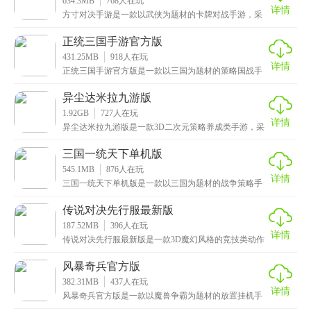
634.3MB
768
人在玩
详情
方寸对决手游是一款以武侠为题材的卡牌对战手游，采
用了精美的水墨手绘设计风格，在这个古风古韵的江湖
世界
正统三国手游官方版
431.25MB
918
人在玩
详情
正统三国手游官方版是一款以三国为题材的策略国战手
游，完美还原了三国时期的经典人物和历史事件，让玩
家重
异尘达米拉九游版
1.92GB
727
人在玩
详情
异尘达米拉九游版是一款3D二次元策略养成类手游，采
用全方位3D视角，让玩家身临其境地感受战斗场景，同
三国一统天下单机版
545.1MB
876
人在玩
详情
三国一统天下单机版是一款以三国为题材的战争策略手
游，完美呈现了原汁原味的三国鼎立、群雄争霸的乱世
局面
传说对决先行服最新版
187.52MB
396
人在玩
详情
传说对决先行服最新版是一款3D魔幻风格的竞技类动作
手游，有着高清细腻的画质，精美无比的画面以及炫酷
华
风暴奇兵官方版
382.31MB
437
人在玩
详情
风暴奇兵官方版是一款以魔兽争霸为题材的放置挂机手
游，魔幻风格的画面让人眼前一亮，再搭配上炫酷丝滑