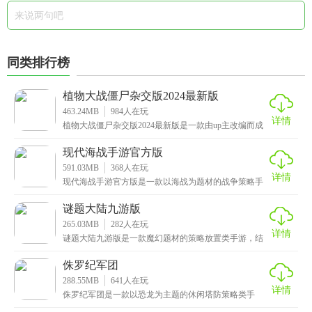
同类排行榜
植物大战僵尸杂交版2024最新版
463.24MB
984
人在玩
详情
植物大战僵尸杂交版2024最新版是一款由up主改编而成
的策略塔防手游，这里面提供了冒险模式、挑战模式
现代海战手游官方版
591.03MB
368
人在玩
详情
现代海战手游官方版是一款以海战为题材的战争策略手
游，游戏拥有史诗级高品质画面，一比一还原真实战
场，搭
谜题大陆九游版
265.03MB
282
人在玩
详情
谜题大陆九游版是一款魔幻题材的策略放置类手游，结
合了三消和卡牌的战斗元素，拥有绿、红、蓝、紫、橙
五种
侏罗纪军团
288.55MB
641
人在玩
详情
侏罗纪军团是一款以恐龙为主题的休闲塔防策略类手
游，融入了原始部落以及石器时代的背景设定，带你重