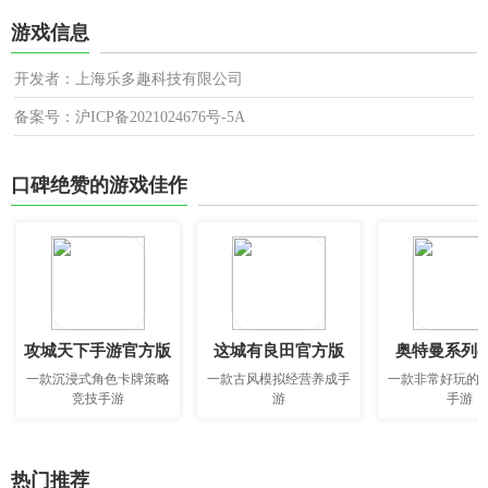
游戏信息
开发者：上海乐多趣科技有限公司
备案号：沪ICP备2021024676号-5A
口碑绝赞的游戏佳作
攻城天下手游官方版
这城有良田官方版
奥特曼系列o
一款沉浸式角色卡牌策略
一款古风模拟经营养成手
一款非常好玩的
竞技手游
游
手游
热门推荐