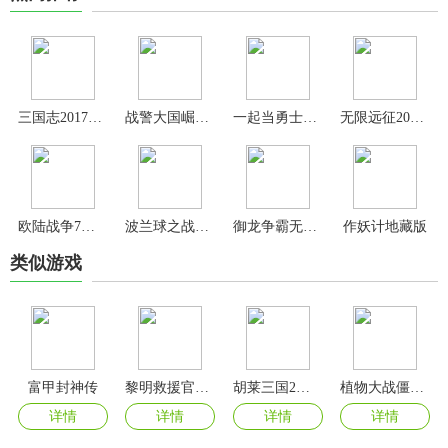
三国志2017官方正版
战警大国崛起折扣充值平台版
一起当勇士官方版
无限远征2024最新版
欧陆战争7最新版
波兰球之战中文版
御龙争霸无限元宝版
作妖计地藏版
类似游戏
富甲封神传
黎明救援官方版
胡莱三国2手游官方版
植物大战僵尸融合版手机版
详情
详情
详情
详情