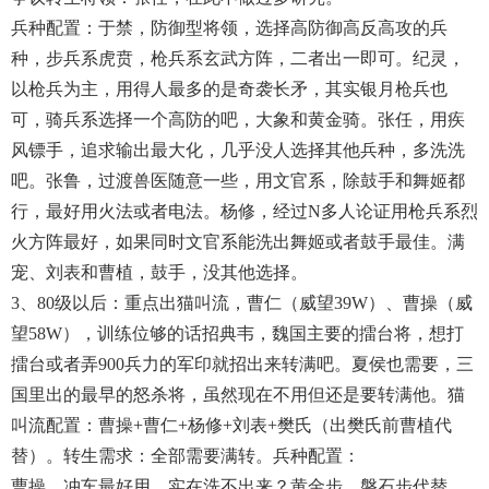
兵种配置：于禁，防御型将领，选择高防御高反高攻的兵
种，步兵系虎贲，枪兵系玄武方阵，二者出一即可。纪灵，
以枪兵为主，用得人最多的是奇袭长矛，其实银月枪兵也
可，骑兵系选择一个高防的吧，大象和黄金骑。张任，用疾
风镖手，追求输出最大化，几乎没人选择其他兵种，多洗洗
吧。张鲁，过渡兽医随意一些，用文官系，除鼓手和舞姬都
行，最好用火法或者电法。杨修，经过N多人论证用枪兵系烈
火方阵最好，如果同时文官系能洗出舞姬或者鼓手最佳。满
宠、刘表和曹植，鼓手，没其他选择。
3、80级以后：重点出猫叫流，曹仁（威望39W）、曹操（威
望58W），训练位够的话招典韦，魏国主要的擂台将，想打
擂台或者弄900兵力的军印就招出来转满吧。夏侯也需要，三
国里出的最早的怒杀将，虽然现在不用但还是要转满他。猫
叫流配置：曹操+曹仁+杨修+刘表+樊氏（出樊氏前曹植代
替）。转生需求：全部需要满转。兵种配置：
曹操，冲车最好用，实在洗不出来？黄金步、磐石步代替