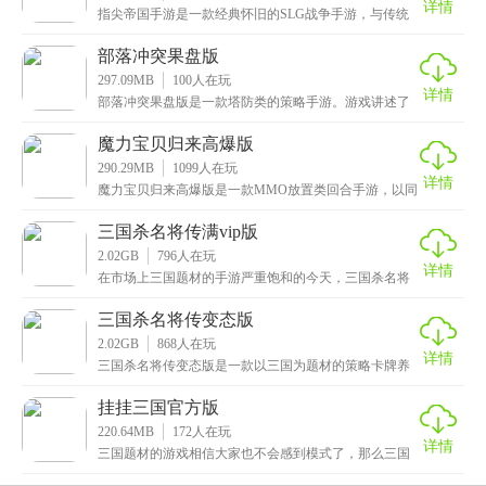
详情
指尖帝国手游是一款经典怀旧的SLG战争手游，与传统
的帝国类游戏相似，玩家将成为这个大陆中一个小国的
指
部落冲突果盘版
297.09MB
100
人在玩
详情
部落冲突果盘版是一款塔防类的策略手游。游戏讲述了
哥布林、野蛮人、巨人等部落想要争夺资源和土地，于
是发
魔力宝贝归来高爆版
290.29MB
1099
人在玩
详情
魔力宝贝归来高爆版是一款MMO放置类回合手游，以同
IP端游为基础移植而成，还原了原作的经典玩法，甚至
三国杀名将传满vip版
2.02GB
796
人在玩
详情
在市场上三国题材的手游严重饱和的今天，三国杀名将
传满vip版依然能成为热款游戏，它有什么过人之处？就
三国杀名将传变态版
2.02GB
868
人在玩
详情
三国杀名将传变态版是一款以三国为题材的策略卡牌养
成放置类手游。游戏中以乱世三国为背景，在这战火纷
飞的
挂挂三国官方版
220.64MB
172
人在玩
详情
三国题材的游戏相信大家也不会感到模式了，那么三国
+武侠这类的游戏不知道有没有玩过呢，这次小编给大家