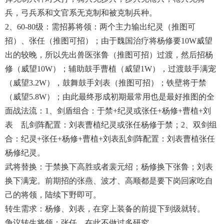
兵，弓兵系和文官系无克制和被克制兵种。
2、60-80级：需招募将领：两个主力输出纪灵（推图可
招）、张任（推图可招）；由于魏国治疗将杨修要10W威望
出的较晚，所以先出兽医张鲁（推图可招）过渡，然后招杨
修（威望10W）；辅助鼓手曹植（威望1W），过渡鼓手满宠
（威望3.2W），鼓舞鼓手刘表（推图可招）；铁壁将于禁
（威望5.8W）；由此最终形成初期最常用也是最好推图的全
面战法流：1、剑盾组合：于禁+纪灵或张任+杨修+曹植+刘
表 乱剑阵配置：刘表曹植纪灵或张任杨修于禁；2、双剑组
合：纪灵+张任+杨修+曹植+刘表乱剑阵配置：刘表曹植张任
杨修纪灵。
武将替换：于禁换下高胜或者裴元绍；杨修换下张鲁；刘表
换下满宠。前期招的张燕、波才、高顺都是要下岗回家吃自
己的将领，陆续下野即可。
转生需求：杨修、刘表，在穿上装备的前提下到级就转。
争议转生将领：张任，在此不做过多研究。