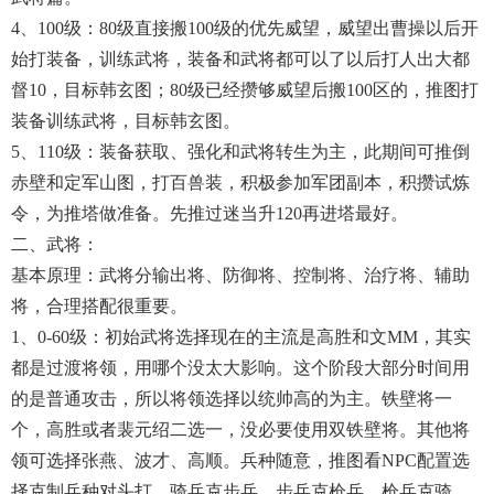
4、100级：80级直接搬100级的优先威望，威望出曹操以后开
始打装备，训练武将，装备和武将都可以了以后打人出大都
督10，目标韩玄图；80级已经攒够威望后搬100区的，推图打
装备训练武将，目标韩玄图。
5、110级：装备获取、强化和武将转生为主，此期间可推倒
赤壁和定军山图，打百兽装，积极参加军团副本，积攒试炼
令，为推塔做准备。先推过迷当升120再进塔最好。
二、武将：
基本原理：武将分输出将、防御将、控制将、治疗将、辅助
将，合理搭配很重要。
1、0-60级：初始武将选择现在的主流是高胜和文MM，其实
都是过渡将领，用哪个没太大影响。这个阶段大部分时间用
的是普通攻击，所以将领选择以统帅高的为主。铁壁将一
个，高胜或者裴元绍二选一，没必要使用双铁壁将。其他将
领可选择张燕、波才、高顺。兵种随意，推图看NPC配置选
择克制兵种对头打，骑兵克步兵，步兵克枪兵，枪兵克骑