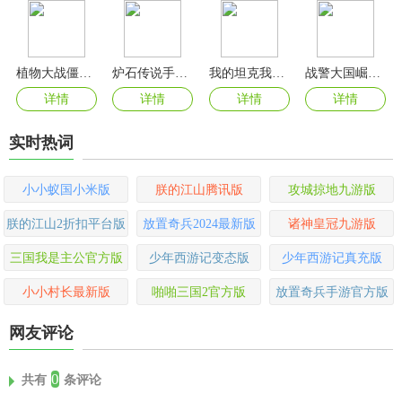
植物大战僵尸射击版
炉石传说手游官方正版
我的坦克我的团手游
战警大国崛起最新版
详情
详情
详情
详情
实时热词
小小蚁国小米版
朕的江山腾讯版
攻城掠地九游版
朕的江山2折扣平台版
放置奇兵2024最新版
诸神皇冠九游版
三国我是主公官方版
少年西游记变态版
少年西游记真充版
小小村长最新版
啪啪三国2官方版
放置奇兵手游官方版
网友评论
0
共有
条评论