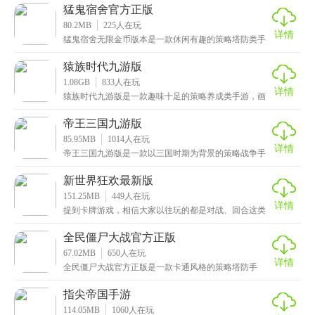
回侏罗
猛鬼宿舍官方正版
80.2MB
225
人在玩
详情
猛鬼宿舍无限金币版本是一款休闲有趣的策略塔防类手
游，画面十分精美细腻，全图采用了暗黑色调，搭配上
阴森
猿族时代九游版
1.08GB
833
人在玩
详情
猿族时代九游版是一款趣味十足的策略养成类手游，画
面精美细腻，颜色鲜艳亮丽，还有炫酷的特效和诙谐的
背景
帝王三国九游版
85.95MB
1014
人在玩
详情
帝王三国九游版是一款以三国时期为背景的策略战争手
游，拥有高清细腻的画质和炫酷流畅的技能特效，人物
和场
新世界狂欢最新版
151.25MB
449
人在玩
详情
提到卡牌游戏，相信大家以往玩的都是对战、回合这类
的，那么小伙伴有没有玩过恋爱这类的呢，这次小编给
大家
全民僵尸大战官方正版
67.02MB
650
人在玩
详情
全民僵尸大战官方正版是一款卡通风格的策略塔防手
游，游戏采用轻量级的像素画风，精心打造出出色的场
景，并
指尖帝国手游
114.05MB
1060
人在玩