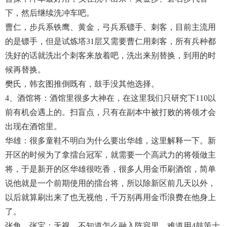
下，然后继续洗冲车吧。
曹仁，步兵系铁鹰、黄金，弓兵系镖手、刺客，目前主流用
的是镖手，但是试炼塔31层又需要曹仁用刺客，所有兵种都
洗好的话就洗出个刺客来放着吧，洗出来别替换，到用的时
候再替换。
樊氏，韩玄图推倒既有，鼓手没其他选择。
4、酒馆将：酒馆里很多大神在，在这里我们只研究下110以
前有机会遇上的。扫盲点，只有在副本中被打败的将领才会
出现在酒馆里。
华雄：很多童鞋不明白为什么要出华雄，这里解释一下。新
开区的时候为了拿擂台冠军，就需要一个高武力的将领做主
将，于是新开的区华雄很吃香，很多人用金币刷酒馆，简单
说他就是一个前期使用的擂台将，所以除新区前几天以外，
以后就算刷出来了也无视他，千万别再用金币浪费在他身上
了。
张角、张宝：无视，不知道怎么融入阵容里，难道用4鼓策士