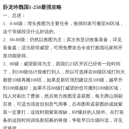
卧龙吟魏国1-250最强攻略
一、总述：
1、0-60级：埋头推图为主要任务，推倒刘表可搬至80区域，
这个等级段没什么好说的。
2、60-80级：仍然以推图为主；其次有意识收集装备，详见
装备篇；适当获得威望，可用免费攻击令攻打敌国玩家和开
发功能获得。
3、80级：威望获得为主，因我们23区开区已经有一段时间
了，到100级估计很难打到人，所以可选择在80级区域打到大
都督10级再搬100区，如果是新区强烈建议压100级，越早升
到100级越好；如果不压80级打威望的也可搬到100级区域，
找人对刷出了曹操，然后努力推图至孟获图，每天蹲山洞刷
百兽，可适当强攻但别意气用事，吕布图和孟获图的成就紫
装一定要打，这段时期紫装很缺，RP爆好的人除外。在打装
备的这段时间训练新招募的将领，争取早日出猫叫流，详见
武将篇。