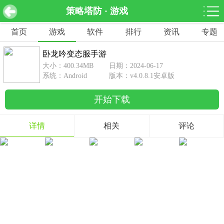
策略塔防 · 游戏
卧龙吟变态服手游 v4.0.8.1安卓版
下载
首页
游戏
软件
排行
资讯
专题
网游分类
软件分类
卧龙吟变态服手游
休闲益智
赛车竞速
棋牌桌游
大小：400.34MB
日期：2024-06-17
462款游戏
122款游戏
43款游戏
系统：Android
版本：v4.0.8.1安卓版
开始下载
角色扮演
动作射击
体育竞技
1642款游戏
351款游戏
69款游戏
详情
相关
评论
经营养成
策略塔防
冒险解谜
257款游戏
596款游戏
177款游戏
音乐游戏
手游辅助
53款游戏
109款游戏