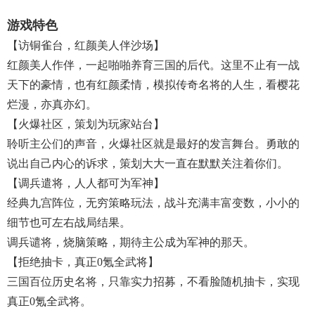
游戏特色
【访铜雀台，红颜美人伴沙场】
红颜美人作伴，一起啪啪养育三国的后代。这里不止有一战
天下的豪情，也有红颜柔情，模拟传奇名将的人生，看樱花
烂漫，亦真亦幻。
【火爆社区，策划为玩家站台】
聆听主公们的声音，火爆社区就是最好的发言舞台。勇敢的
说出自己内心的诉求，策划大大一直在默默关注着你们。
【调兵遣将，人人都可为军神】
经典九宫阵位，无穷策略玩法，战斗充满丰富变数，小小的
细节也可左右战局结果。
调兵谴将，烧脑策略，期待主公成为军神的那天。
【拒绝抽卡，真正0氪全武将】
三国百位历史名将，只靠实力招募，不看脸随机抽卡，实现
真正0氪全武将。