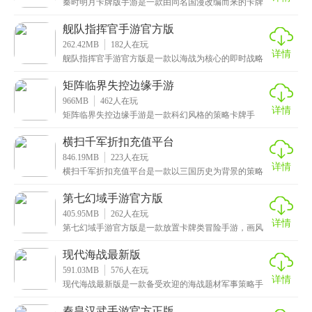
秦时明月卡牌版手游是一款由同名国漫改编而来的卡牌
策略手游，汇聚了海量原著角色，包括高渐离、湘夫
人、扶
舰队指挥官手游官方版
262.42MB
182
人在玩
详情
舰队指挥官手游官方版是一款以海战为核心的即时战略
手游，画面十分精美，搭配上拟真的特效和震撼的背景
音乐
矩阵临界失控边缘手游
966MB
462
人在玩
详情
矩阵临界失控边缘手游是一款科幻风格的策略卡牌手
游，采用顶尖的3D引擎技术，呈现出电影级画质，场景
恢弘
横扫千军折扣充值平台
846.19MB
223
人在玩
详情
横扫千军折扣充值平台是一款以三国历史为背景的策略
经营手游，还原了众多历史上知名的英雄人物、场景和
事件
第七幻域手游官方版
405.95MB
262
人在玩
详情
第七幻域手游官方版是一款放置卡牌类冒险手游，画风
唯美而清新，搭配上精美的人物立绘，让人眼前一亮。
游戏
现代海战最新版
591.03MB
576
人在玩
详情
现代海战最新版是一款备受欢迎的海战题材军事策略手
游，游戏的画面和场景都十分逼真，为玩家呈现了一个
栩栩
秦皇汉武手游官方正版