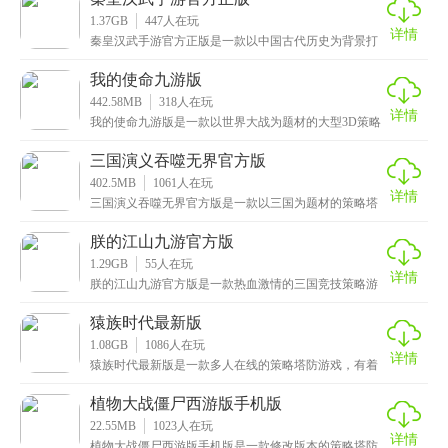
1.37GB
447
人在玩
详情
秦皇汉武手游官方正版是一款以中国古代历史为背景打
造的模拟养成策略类手游，采用独特的武将无脸化设计
风格
我的使命九游版
442.58MB
318
人在玩
详情
我的使命九游版是一款以世界大战为题材的大型3D策略
战争手游，提供了海陆空三军的沉浸式军事战斗体验，
玩
三国演义吞噬无界官方版
402.5MB
1061
人在玩
详情
三国演义吞噬无界官方版是一款以三国为题材的策略塔
防类游戏，画质高清细腻，画面清新独特，还有着轻快
悦耳
朕的江山九游官方版
1.29GB
55
人在玩
详情
朕的江山九游官方版是一款热血激情的三国竞技策略游
戏，采用了目前最先进的3D引擎技术以及复古的美术风
格
猿族时代最新版
1.08GB
1086
人在玩
详情
猿族时代最新版是一款多人在线的策略塔防游戏，有着
高清流畅的画质和精美打造的各种猿类形象，让玩家沉
浸式
植物大战僵尸西游版手机版
22.55MB
1023
人在玩
详情
植物大战僵尸西游版手机版是一款修改版本的策略塔防