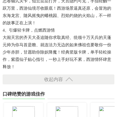
态卷轴式关卡，仙云层层打开，天宫隐约可见，手指轻触一
跃万里，西游仙境尽收眼底！西游场景逼真还原，会冒泡的
东海龙宫、随风摇曳的蟠桃园、烈焰灼烧的火焰山，不一样
的故事正在上演！
4、引爆轻卡牌，点燃西游情
大闹天宫的齐天大圣追随你求取真经、统领十万天兵的天蓬
元帅为你马首是瞻、就连法力无边的如来佛祖也要敬你一份
少年赤胆，甘愿助你除妖降魔！经典竖版卡牌，单手轻松操
作，紫霞仙子贴心指引，一秒上手好玩不累，西游情怀肆意
释放！
收起内容
口碑绝赞的游戏佳作