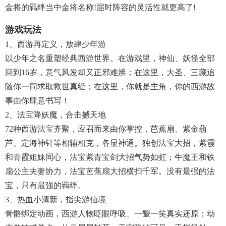
金将的羁绊当中金将名称!届时阵容的灵活性就更高了!
游戏玩法
1、西游再定义，放肆少年游
以少年之名重塑经典西游世界。在游戏里，神仙、妖怪全部
回到16岁，意气风发却又正邪难辨；在这里，大圣、三藏追
随你一同求取救世真经；在这里，你就是主角，你的西游故
事由你肆意书写！
2、法宝降妖魔，合击撼天地
72种西游法宝齐聚，应召而来由你掌控，芭蕉扇、紫金葫
芦、定海神针等相辅相克，各显神通。独创法宝大招，紫霞
和青霞姐妹同心，法宝紫青宝剑大招气势如虹；牛魔王和铁
扇公主夫妻协力，法宝芭蕉扇大招横扫千军。没有最强的法
宝，只有最强的羁绊。
3、热血小清新，指尖游仙境
骨骼绑定动画，西游人物眨眼呼吸、一颦一笑真实还原；动