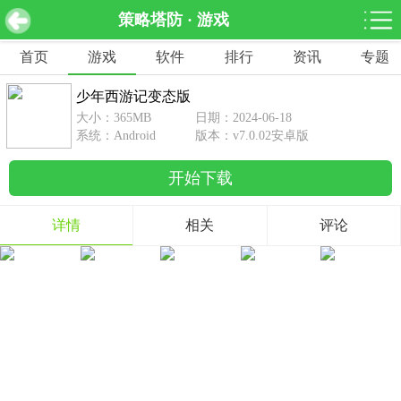
策略塔防 · 游戏
少年西游记变态版 v7.0.02安卓版
下载
首页
游戏
软件
排行
资讯
专题
网游分类
软件分类
少年西游记变态版
休闲益智
赛车竞速
棋牌桌游
大小：365MB
日期：2024-06-18
462款游戏
122款游戏
43款游戏
系统：Android
版本：v7.0.02安卓版
开始下载
角色扮演
动作射击
体育竞技
1642款游戏
351款游戏
69款游戏
详情
相关
评论
经营养成
策略塔防
冒险解谜
257款游戏
596款游戏
177款游戏
音乐游戏
手游辅助
53款游戏
109款游戏