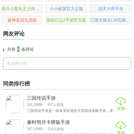
圣斗士星矢正义传说万达院线版
小小蚁国官方正版
战术大师手游
诸神皇冠九游版
朕的江山2手游官方版
三国大领主GM无限抽版
网友评论
0
共有
条评论
同类排行榜
三国传说手游
319.24MB
957
人在玩
详情
三国传说手游是一款备受欢迎的大型国战策略手游，采
用先进的技术引擎，实现了千人同屏、万人混战的壮观
景象
秦时明月卡牌版手游
597.11MB
526
人在玩
详情