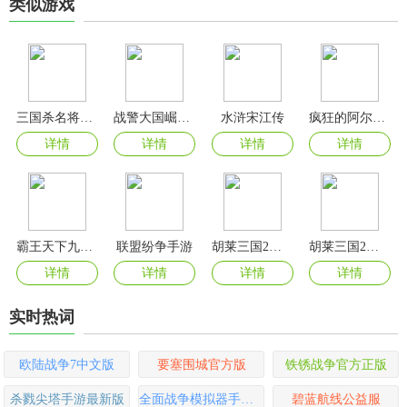
类似游戏
三国杀名将传无限玉璧全武将版
战警大国崛起折扣充值平台版
水浒宋江传
疯狂的阿尔法官方版
详情
详情
详情
详情
霸王天下九游官方版
联盟纷争手游
胡莱三国2小7手游
胡莱三国2手游官方版
详情
详情
详情
详情
实时热词
欧陆战争7中文版
要塞围城官方版
铁锈战争官方正版
杀戮尖塔手游最新版
全面战争模拟器手游官方正版
碧蓝航线公益服