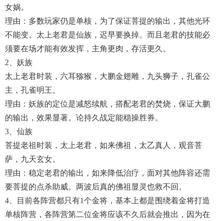
女娲。
理由：多数玩家仍是单核，为了保证菩提的输出，其他光环
不能变。太上老君是仙族，迟早要换掉。而且老君的技能必
须要在场才能有效发挥，主角更肉，存活更久。
2、妖族
太上老君时装，六耳猕猴，大鹏金翅雕，九头狮子，孔雀公
主，孔雀明王。
理由：妖族的定位是减怒续航，搭配老君的焚烧，保证大鹏
的输出，效果显著。论持久战定能稳操胜券。
3、仙族
菩提老祖时装，太上老君，如来佛祖，太乙真人，观音菩
萨，九天玄女。
理由：稳定老君的输出，如来降低治疗，面对其他阵容还需
要菩提的点杀助威。两波后真的佛祖显灵也救不回。
4、目前各阵营都只有1个金将，基本上都是围绕着金将打造
单核阵营，各阵营第二位金将应该不久后就会推出，因为在