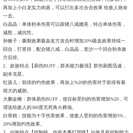
再加上小白龙实力肉盾，可以打出多次合击效果 给敌人致命
一击。
白晶晶：单体秒杀伤害可以跟猪八戒媲美，特点单体伤害，
减怒，减抗性。
孙猴子：撕裂效果吸血友方攻击时增加20%吸血效果持续一
回合，打竖排，配合猪八戒，白晶晶，老沙一个回合秒杀敌
方后排。
2、妖族特点【易伤BUFF，群杀能力极强】群伤刷图迅速，
副本克星。
红孩儿：前排的灼伤效果，再加上%20的伤害对于前排有着
很大的威胁。
大鹏金雕：群体易伤BUFF，使目标受到的伤害增加%20，可
谓送给敌人的360度无死角火葬场。
白骨精：技能为十字伤害效果，使敌人受到的伤害增加5%，
20%增加灼伤效果。
3、仙族特点【控制链，你有本事打我呀】仙族具有控制能力