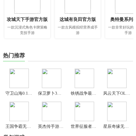
攻城天下手游官方版
这城有良田官方版
奥特曼系列o
一款沉浸式角色卡牌策略
一款古风模拟经营养成手
一款非常好玩的
竞技手游
游
手游
热门推荐
守卫山海0.1折版
保卫萝卜3最新版
铁锈战争最新版2.0.4中文版
风云天下OL官方正版
王国争霸无限金币食物木材
英杰传手游官方版
世界征服者3中文版
星辰奇缘无限钻石版