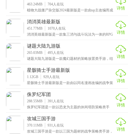
463.24MB
704
人在玩
详情
植物大战僵尸杂交版2024最新版是一款由up主改编而成
的策略塔防手游，这里面提供了冒险模式、挑战模式
消消英雄最新版
451.77MB
1070
人在玩
详情
消消英雄最新版是一款集三消与战斗玩法为一体的RPG
卡牌游戏，操作简单易上手，轻松就能享受多重游戏乐
趣
谜题大陆九游版
265.03MB
495
人在玩
详情
谜题大陆九游版是一款魔幻题材的策略放置类手游，结
合了三消和卡牌的战斗元素，拥有绿、红、蓝、紫、橙
五种
星骸骑士手游最新版
1.12GB
929
人在玩
详情
星骸骑士手游最新版是一款由以同名漫画改编的战争策
略类手游，拥有着科幻暗黑的画风和华丽震撼的场景，
搭配
侏罗纪军团
288.55MB
391
人在玩
详情
侏罗纪军团是一款以恐龙为主题的休闲塔防策略类手
游，融入了原始部落以及石器时代的背景设定，带你重
回侏罗
攻城三国手游
370.11MB
931
人在玩
详情
攻城三国手游是一款以三国为题材的战争策略类手游，