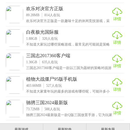
采用了精美细腻的画面，华丽逼真的战斗特效以及振奋
人心
欢乐对决官方正版
89.28MB
814
人在玩
详情
欢乐对决官方正版是一款趣味十足的休闲竞技游戏，采
用了卡通的画风，画面色彩丰富亮丽，搭配上轻松悦耳
的背
白夜极光国际服
1.88GB
320
人在玩
详情
不知道大家玩过哪些策略游戏，最常见的可能就是策略
塔防这类的了，不过这次小编给大家带来的是白夜极光
国际
三国志2017360客户端
1.36GB
635
人在玩
详情
三国志2017360客户端是一款以三国为题材的策略对战游
戏，拥有宏伟壮丽的游戏场景和振奋人心的背景音
植物大战僵尸95版手机版
403.66MB
527
人在玩
详情
不知道大家童年玩的最多的游戏有哪些呢，可能许多小
伙伴会说街机那类的，不过小编这次给大家带来的是植
物大
驰骋三国2024最新版
73.72MB
588
人在玩
详情
驰骋三国2024最新版是一款Q版三国放置手游，它为玩家
提供了互动、竞技、跨服对战等丰富的玩法。通过精
最新游戏
最新软件
最新专题