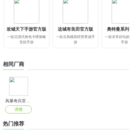
攻城天下手游官方版
这城有良田官方版
奥特曼系列o
一款沉浸式角色卡牌策略
一款古风模拟经营养成手
一款非常好玩的
竞技手游
游
手游
相同厂商
风暴奇兵官方版
详情
热门推荐