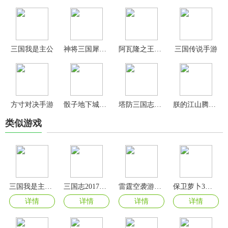
三国我是主公
神将三国犀游版
阿瓦隆之王官方版
三国传说手游
方寸对决手游
骰子地下城手机版
塔防三国志2手游官方版
朕的江山腾讯版
类似游戏
三国我是主公手机版
三国志2017单机版
雷霆空袭游戏红包版
保卫萝卜3最新版
详情
详情
详情
详情