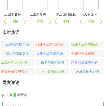
三国杀名将传无限玉璧全武将版
三国杀名将传官方正版
梦三国口袋版
天天帝国360版本
详情
详情
详情
详情
实时热词
放开那三国手游
猫咪大战争9999999罐头版可扭蛋
猫咪大战争无限罐头版可扭蛋最新版
指尖帝国老版本
火柴人战争遗产3内置功能菜单版
全面战争模拟器中文版
战就战手游2024最新版
御龙争霸变态版
巨兽战场无限钻石无限高级狩猎币版
恐龙神奇宝贝官方正版
小小蚁国华为版
攻城掠地九游版
网友评论
0
共有
条评论