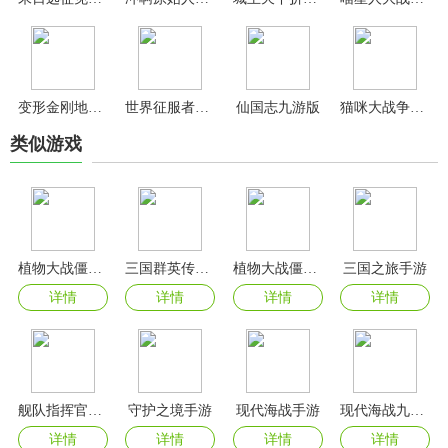
变形金刚地球之战无限水晶
世界征服者4官方正版
仙国志九游版
猫咪大战争最新版
类似游戏
植物大战僵尸威化版
三国群英传鸿鹄霸业手游
植物大战僵尸嫁接版
三国之旅手游
详情
详情
详情
详情
舰队指挥官九游版
守护之境手游
现代海战手游
现代海战九游版
详情
详情
详情
详情