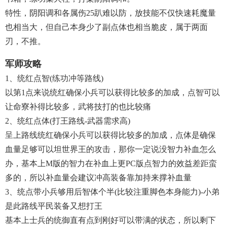
特性，阴阳调和各属伤25趴难以防，放技能不仅快速耗魔量
也相当大，但自己本身少了副点体也相当脆皮，属于两面
刃，不推。
军师攻略
1、统红点智(练功冲等路线)
以第1点来说统红确保小兵可以获得比较多的加成，点智可以
让命寮补得比较多，武将技打的也比较痛
2、统红点体(打王路线-武器需求高)
呈上路线统红确保小兵可以获得比较多的加成，点体是确保
血量足够可以坦世界王的攻击，那你一定说没智力补血怎么
办，基本上M版的智力在补血上更PC版点智力的效益差距蛮
多的，所以补血量会建议冲高装备靠加持来撑补血量
3、统点带小兵够用后智体个半(比较注重脚色本身能力)-小弟
是此路线平民装备又想打王
基本上士兵的统御直有点到刚好可以带满的状态，所以剩下