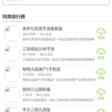
同类排行榜
侏罗纪军团手游最新版
288.55MB
92
人在玩
详情
侏罗纪军团手游最新版是一款以恐龙时期为背景的策略
冒险手游，画质十分高清细腻，真实还原了侏罗纪世界
的恢
三国戏赵云传手游
857.39MB
802
人在玩
详情
三国戏赵云传手游是一款以三国为题材的回合制策略类
手游，高度还原了三国时期的历史剧情和武将，给玩家
打造
植物大战僵尸1手机版
73.55MB
878
人在玩
详情
植物大战僵尸1手机版是一款以植物与僵尸之间的战争为
主题的策略性塔防手游，以独特的主题玩法而出圈，采
用
朕的江山国际服
1.29GB
883
人在玩
详情
朕的江山国际服是一款以三国时期为背景的策略国战手
游，拥有高清细腻的画质，精美无比的画面以及炫酷流
畅的
帝王三国九游版