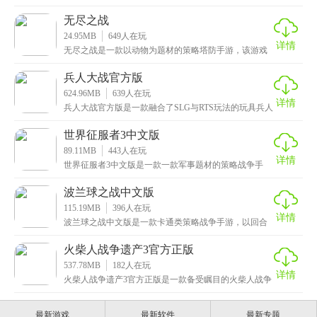
戏采用经典的像素画风，并提供了多种战斗模式供玩家
解锁
无尽之战
24.95MB
649
人在玩
详情
无尽之战是一款以动物为题材的策略塔防手游，该游戏
拥有精美绝伦的游戏画面和流畅爽快的操作体验，其独
特的
兵人大战官方版
624.96MB
639
人在玩
详情
兵人大战官方版是一款融合了SLG与RTS玩法的玩具兵人
题材全球同服即时策略类手机游戏，游戏采用的是经
世界征服者3中文版
89.11MB
443
人在玩
详情
世界征服者3中文版是一款一款军事题材的策略战争手
游，为广大玩家呈现了一场震撼的世界征服之旅，在游
戏中
波兰球之战中文版
115.19MB
396
人在玩
详情
波兰球之战中文版是一款卡通类策略战争手游，以回合
制为主要玩法，游戏玩法简单有趣，玩家们将扮演一名
国家
火柴人战争遗产3官方正版
537.78MB
182
人在玩
详情
火柴人战争遗产3官方正版是一款备受瞩目的火柴人战争
策略手游，游戏背景设定在一个火柴人的世界，然而这
个
最新游戏
最新软件
最新专题