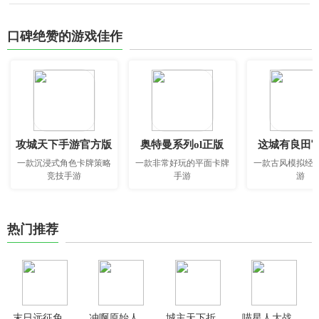
口碑绝赞的游戏佳作
攻城天下手游官方版
奥特曼系列ol正版
这城有良田
一款沉浸式角色卡牌策略
一款非常好玩的平面卡牌
一款古风模拟经
竞技手游
手游
游
热门推荐
末日远征免广告版
冲啊原始人手游
城主天下折扣平台官方版
喵星人大战中文版