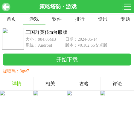
策略塔防 · 游戏
三国群英传m台服版 v0.102.66安卓版
下载
首页
游戏
软件
排行
资讯
专题
网游分类
软件分类
三国群英传m台服版
休闲益智
赛车竞速
棋牌桌游
大小：984.86MB
日期：2024-06-14
462款游戏
122款游戏
43款游戏
系统：Android
版本：v0.102.66安卓版
开始下载
角色扮演
动作射击
体育竞技
1642款游戏
351款游戏
69款游戏
提取码：3gw7
经营养成
策略塔防
冒险解谜
详情
相关
攻略
评论
257款游戏
596款游戏
177款游戏
音乐游戏
手游辅助
53款游戏
109款游戏