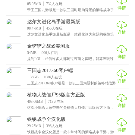
85.95MB
732
人在玩
详情
帝王三国九游版是一款以三国时期为背景的策略战争手
游，拥有高清细腻的画质和炫酷流畅的技能特效，人物
和场
达尔文进化岛手游最新版
98.47MB
456
人在玩
详情
达尔文进化岛手游最新版是一款进化论为主题的探险策
略类手游，有着炫酷奇幻的场景画面和精美细腻的各种
魔兽
金铲铲之战s9美测服
54MB
906
人在玩
详情
提到LOL，相信许多人都玩过云顶之弈吧，就算没玩过
多多少少也有一定的了解，这次小编给大家带来的是金
铲
三国志2017360客户端
1.36GB
1086
人在玩
详情
三国志2017360客户端是一款以三国为题材的策略对战游
戏，拥有宏伟壮丽的游戏场景和振奋人心的背景音
植物大战僵尸95版官方正版
403.66MB
713
人在玩
详情
这次小编给大家带来的是植物大战僵尸95版官方正版，
一款非常有趣的塔防手游，依旧还是那个最为经典的画
面
铁锈战争全汉化版
29.25MB
396
人在玩
详情
铁锈战争全汉化版是一款非常休闲的策略战争手游，游