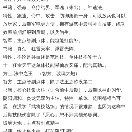
书籍，强命，命疗结界、军魂（未出）、神速法。
特性，跑速、命中、攻击、防御集於一身，可以放兵也可以
放玩家，后期军魂更方便，拥有游戏中最强补血技能、练功
效率前期舒服到后期，以兵为生。
智军，主点智副点体，能坦能扛能补。
书籍，真劲，狂雷天牢、浮雷光阵。
特性，不论是补血还是范围技、单体技不输于方
士，狂雷天牢这单体技能晕仙攻又痛，配合真劲..。
方士-法中之王：（智方、玻璃大炮）
智方，主点智副点体，除了法王之称没第二。
书籍，核心技集火柱（适合前中后期），后期以神剑闪华、
阴阳调和、炎龙无双为主轴。特性，单体、范围都相当可
观，在没学「武将技熟练」的情况下很难熬，也因为这样中
后期技能伤害除了「恶心」想不到其他形容词。
玻璃大炮，主点智副点精神
书籍，练功集火柱，打架阴阳调和。