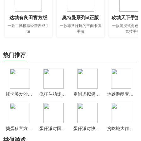
这城有良田官方版
奥特曼系列ol正版
攻城天下手游
一款古风模拟经营养成手
一款非常好玩的平面卡牌
一款沉浸式角色
游
手游
竞技手游
热门推荐
托卡美发沙龙4官方版
疯狂斗鸡场游戏最新版
定制虚拟偶像2024最新版
地铁跑酷变速版
捣蛋猪官方正版
蛋仔派对国服版本
蛋仔派对快手版
贪吃蛇大作战不用实名认证版
类似游戏