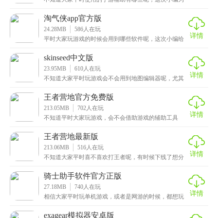
大家带来的是芥子空间最新版，一款功能强大、易于使
用的
淘气侠app官方版
24.28MB
586
人在玩
详情
平时大家玩游戏的时候会用到哪些软件呢，这次小编给
大家推荐的是淘气侠app官方版，一款功能强大、实用便
skinseed中文版
23.95MB
610
人在玩
详情
不知道大家平时玩游戏会不会用到地图编辑器呢，尤其
是那些沙盒游戏，官方的原版mod根本就不好看，这次小
王者营地官方免费版
213.05MB
702
人在玩
详情
不知道平时大家玩游戏，会不会借助游戏的辅助工具
呢，这次小编给大家带来的是王者营地官方免费版，一
款功能
王者营地最新版
213.06MB
516
人在玩
详情
不知道大家平时喜不喜欢打王者呢，有时候下线了想分
享一下战绩什么的还要上线去看，就比较麻烦，这次小
编特
骑士助手软件官方正版
27.18MB
740
人在玩
详情
相信大家平时玩单机游戏，或者是网游的时候，都想玩
修改的版本，除了可以到挖软否的本站下载，这次小编
特意
exagear模拟器安卓版