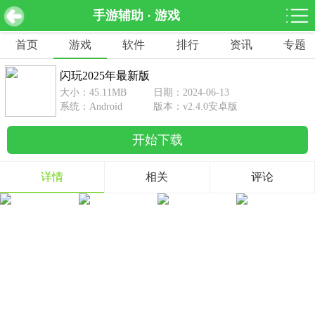
手游辅助 · 游戏
闪玩2025年最新版 v2.4.0安卓版
下载
首页
游戏
软件
排行
资讯
专题
网游分类
软件分类
闪玩2025年最新版
休闲益智
赛车竞速
棋牌桌游
大小：45.11MB
日期：2024-06-13
462款游戏
122款游戏
43款游戏
系统：Android
版本：v2.4.0安卓版
开始下载
角色扮演
动作射击
体育竞技
1642款游戏
351款游戏
69款游戏
详情
相关
评论
经营养成
策略塔防
冒险解谜
257款游戏
596款游戏
177款游戏
音乐游戏
手游辅助
53款游戏
109款游戏