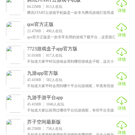
64.22MB
813
人在玩
详情
腾讯START云游戏手机版是一款专为腾讯游戏打造而成
的云平台，这里面提供了许多精品游戏，例如NAB2
qoo官方正版
22.47MB
490
人在玩
详情
qoo官方正版是一款非常实用的游戏下载平台，这里面汇
聚了数千款游戏，涵盖了动作、射击、解谜、冒险、闯
7723游戏盒子app官方版
31.01MB
817
人在玩
详情
不知道大家平时玩游戏会用到哪些游戏盒子呢，这次小
编给大家带来的是7723游戏盒子app官方版，一款非
九游app官方版
45.41MB
582
人在玩
详情
不知道大家平时会用到哪个平台玩游戏呢，毕竟有些游
戏是有渠道服的，不过这次小编给大家带来的是九游app
九游手游平台app
45.41MB
1046
人在玩
详情
不知道大家以前用过哪些平台玩游戏呢，有些平台充值
游戏还有非常大的折扣力度，没错这次为大家带来的是
九游
芥子空间最新版
40.25MB
758
人在玩
详情
不知道大家平时使用的手游辅助有哪些呢，这次小编为