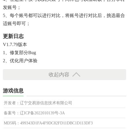
发账号；
5、每个账号都可以进行对比，将账号进行对比后，挑选最合
适账号即可；
更新日志
V1.7.79版本
1、修复部分Bug
2、优化用户体验
收起内容
游戏信息
开发者：辽宁交易游信息技术有限公司
备案号：辽ICP备2022010139号-3A
MD5码：499343D1FA4F9DC82FD11DBC1D113DF3