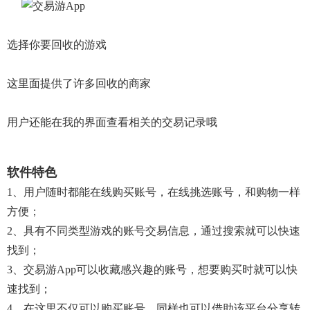
选择你要回收的游戏
这里面提供了许多回收的商家
用户还能在我的界面查看相关的交易记录哦
软件特色
1、用户随时都能在线购买账号，在线挑选账号，和购物一样
方便；
2、具有不同类型游戏的账号交易信息，通过搜索就可以快速
找到；
3、交易游app可以收藏感兴趣的账号，想要购买时就可以快
速找到；
4、在这里不仅可以购买账号，同样也可以借助该平台分享转