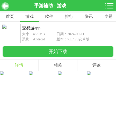
手游辅助 · 游戏
交易游app v1.7.79安卓版
下载
首页
游戏
软件
排行
资讯
专题
网游分类
软件分类
交易游app
休闲益智
赛车竞速
棋牌桌游
大小：43.9MB
日期：2024-09-11
462款游戏
122款游戏
43款游戏
系统：Android
版本：v1.7.79安卓版
开始下载
角色扮演
动作射击
体育竞技
1642款游戏
351款游戏
69款游戏
详情
相关
评论
经营养成
策略塔防
冒险解谜
257款游戏
596款游戏
177款游戏
音乐游戏
手游辅助
53款游戏
109款游戏