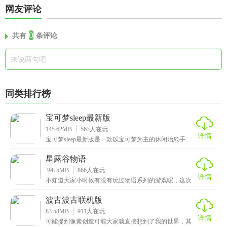
网友评论
0
共有
条评论
同类排行榜
宝可梦sleep最新版
145.62MB
563
人在玩
详情
宝可梦sleep最新版是一款以宝可梦为主的休闲治愈手
游，提供了众多清新治愈的地图场景，每个地图都有独
星露谷物语
398.5MB
866
人在玩
详情
不知道大家小时候有没有玩过物语系列的游戏呢，这次
小编给大家带来的是星露谷物语1.5汉化手机版，一款高
波古波古联机版
83.58MB
911
人在玩
详情
可能提到像素创造可能大家就直接想到了我的世界，其