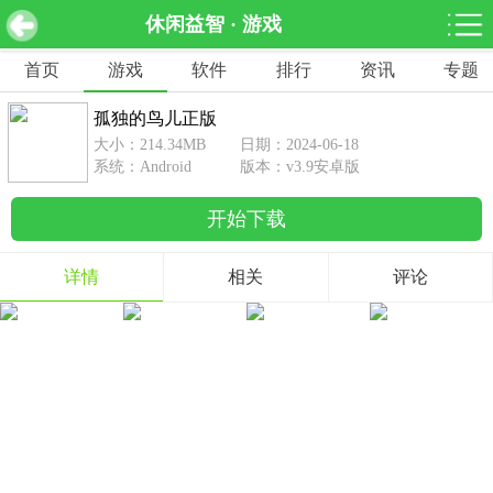
休闲益智 · 游戏
孤独的鸟儿正版 v3.9安卓版
下载
首页
游戏
软件
排行
资讯
专题
网游分类
软件分类
孤独的鸟儿正版
休闲益智
赛车竞速
棋牌桌游
大小：214.34MB
日期：2024-06-18
462款游戏
122款游戏
43款游戏
系统：Android
版本：v3.9安卓版
开始下载
角色扮演
动作射击
体育竞技
1642款游戏
351款游戏
69款游戏
详情
相关
评论
经营养成
策略塔防
冒险解谜
257款游戏
596款游戏
177款游戏
音乐游戏
手游辅助
53款游戏
109款游戏