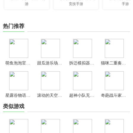
游
竞技手游
手游
热门推荐
萌鱼泡泡官方版
甜瓜游乐场2024最新版本
拆迁模拟器最新版
猫咪二重奏最新版(Duet Cats)
星露谷物语手机版中文版
滚动的天空官方正版
超神小队无限内购免广告版
奇葩战斗家九游版
类似游戏