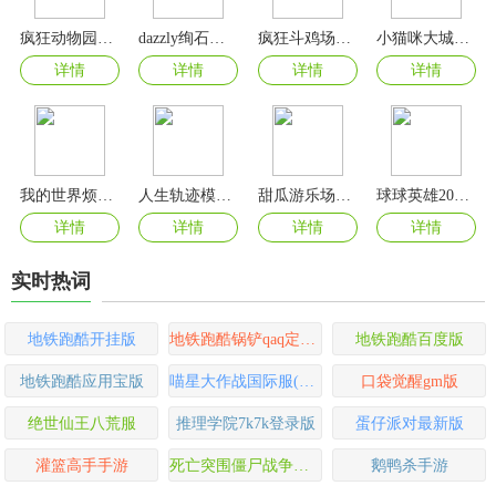
疯狂动物园2024最新版
dazzly绚石工坊游戏
疯狂斗鸡场游戏最新版
小猫咪大城市中文版
详情
详情
详情
详情
我的世界烦人的村民6.0整合包
人生轨迹模拟器
甜瓜游乐场官方正版
球球英雄2024最新版
详情
详情
详情
详情
实时热词
地铁跑酷开挂版
地铁跑酷锅铲qaq定制版
地铁跑酷百度版
地铁跑酷应用宝版
喵星大作战国际服(cats)
口袋觉醒gm版
绝世仙王八荒服
推理学院7k7k登录版
蛋仔派对最新版
灌篮高手手游
死亡突围僵尸战争正版
鹅鸭杀手游