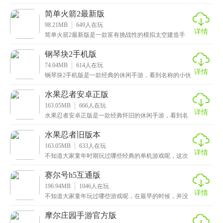
实除了我的世界还是有许多非常好玩的游戏，这次小编
给大
简单火箭2最新版
98.21MB
649
人在玩
详情
简单火箭2最新版是一款富有挑战性的模拟太空建造手
游，画质高清细腻，由3D引擎精致打造，给玩家呈现了
一
钢琴块2手机版
74.04MB
614
人在玩
详情
钢琴块2手机版是一款经典的休闲手游，看到名称的小伙
伴应该会感到似曾相识吧，没错它的别名就是我们小时
候
水果忍者安卓正版
163.05MB
666
人在玩
详情
水果忍者安卓正版是一款经典怀旧的休闲手游，看到名
称的小伙伴应该不会感到陌生了吧，这也是小编小时候
玩的
水果忍者旧版本
163.05MB
633
人在玩
详情
不知道大家童年时期玩过哪些经典的单机游戏呢，这次
小编给大家带来的是水果忍者旧版本，一款非常经典的
切水
赛尔号h5互通版
196.94MB
1046
人在玩
详情
不知道大家童年玩过哪些游戏呢，在最早的时候，并没
有什么手机游戏，大部分都是网页游戏，像洛克王国这
类的
摩尔庄园手游官方版