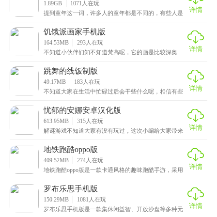
1.89GB
1071
人在玩
详情
提到童年这一词，许多人的童年都是不同的，有些人是
看赛尔号、海绵宝宝、奥特曼这些长大的，其实国内的
动画
饥饿派画家手机版
164.53MB
293
人在玩
详情
不知道小伙伴们知不知道梵高呢，它的画是比较深奥
的，不太懂画的人是非常难理解的，那么有没有想当画
家的呢
跳舞的线饭制版
49.17MB
183
人在玩
详情
不知道大家在生活中忙碌过后会干些什么呢，相信有些
小伙伴的娱乐方式就是玩游戏了，这次小编给大家推荐
的是
忧郁的安娜安卓汉化版
613.95MB
315
人在玩
详情
解谜游戏不知道大家有没有玩过，这次小编给大家带来
的是忧郁的安娜安卓汉化版，一款休闲益智类冒险解谜
手游
地铁跑酷oppo版
409.52MB
274
人在玩
详情
地铁跑酷oppo版是一款卡通风格的趣味跑酷手游，采用
了动漫卡通类型的画面设计，游戏操作简单易上手，玩
罗布乐思手机版
150.29MB
1081
人在玩
详情
罗布乐思手机版是一款集休闲益智、开放沙盘等多种元
素于一身的游戏，玩家可以在这里尽情挥洒自己的创