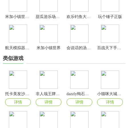
米加小镇世界2024最新版破解无广告版
甜瓜游乐场25.0国际版
欢乐钓鱼大师正版
玩个锤子正版
航天模拟器中文版
米加小镇世界
会说话的汤姆猫国际版
百战天下手游官方版
类似游戏
托卡美发沙龙4官方版
非人哉王牌员工手游官方版
dazzly绚石工坊游戏
小猫咪大城市中文版
详情
详情
详情
详情