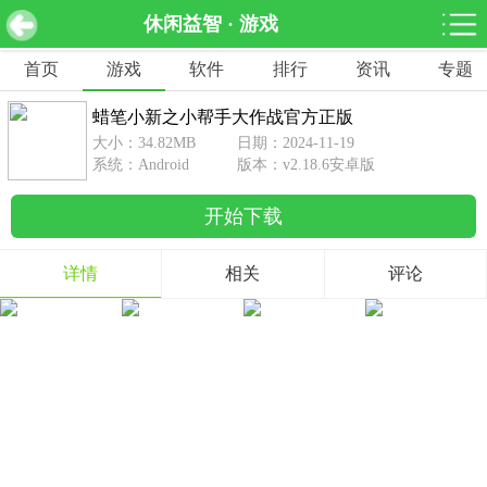
休闲益智 · 游戏
蜡笔小新之小帮手大作战官方正版 v2.18.6安卓版
下载
首页
游戏
软件
排行
资讯
专题
网游分类
软件分类
蜡笔小新之小帮手大作战官方正版
休闲益智
赛车竞速
棋牌桌游
大小：34.82MB
日期：2024-11-19
462款游戏
122款游戏
43款游戏
系统：Android
版本：v2.18.6安卓版
开始下载
角色扮演
动作射击
体育竞技
1642款游戏
351款游戏
69款游戏
详情
相关
评论
经营养成
策略塔防
冒险解谜
257款游戏
596款游戏
177款游戏
音乐游戏
手游辅助
53款游戏
109款游戏