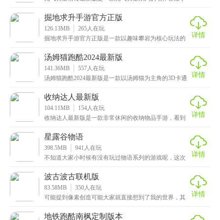
游，采用复古的像素美术风格，为玩家呈现了一个充满
魔力
掘地求升手游官方正版
126.13MB
265
人在玩
详情
掘地求升手游官方正版是一款以趣味攀岩为核心玩法的
休闲益智类手游，关卡设计非常搞笑，玩家将化身一个
坐在
汤姆猫跑酷2024最新版
141.36MB
557
人在玩
详情
汤姆猫跑酷2024最新版是一款以汤姆猫为主角的3D卡通
休闲跑酷游戏，画风十分清新可爱，色彩丰富明亮，
收纳达人最新版
104.11MB
154
人在玩
详情
收纳达人最新版是一款非常休闲的收纳物品手游，看到
游戏名称的小伙伴可能就会感到疑惑了，有关收纳元素
的该
星露谷物语
398.5MB
941
人在玩
详情
不知道大家小时候有没有玩过物语系列的游戏呢，这次
小编给大家带来的是星露谷物语1.5汉化手机版，一款高
波古波古联机版
83.58MB
350
人在玩
详情
可能提到像素创造可能大家就直接想到了我的世界，其
实除了我的世界还是有许多非常好玩的游戏，这次小编
给大
地铁跑酷南枫定制版本