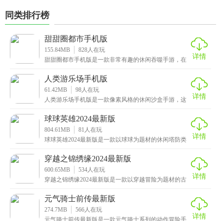
同类排行榜
甜甜圈都市手机版
155.84MB
828
人在玩
详情
甜甜圈都市手机版是一款非常有趣的休闲吞噬手游，在
游戏中玩家需要操作一个很小的球星小洞，你需要通过
吞噬
人类游乐场手机版
61.42MB
98
人在玩
详情
人类游乐场手机版是一款像素风格的休闲沙盒手游，这
里面提供了许多场景可供你游玩，而且每个场景中的障
碍物
球球英雄2024最新版
804.61MB
81
人在玩
详情
球球英雄2024最新版是一款以球球为题材的休闲塔防类
手游，拥有Q版卡通的画风，鲜明亮丽的色彩以及轻松
穿越之锦绣缘2024最新版
600.65MB
534
人在玩
详情
穿越之锦绣缘2024最新版是一款以穿越冒险为题材的古
风恋爱换装手游，集恋爱养成和古风换装元素为一体，
元气骑士前传最新版
274.7MB
566
人在玩
详情
元气骑士前传最新版是一款元气骑士系列的动作冒险手