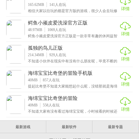
165.62MB
141
人在玩
详情
相信大家以往玩的都是官方版的游戏，很少人会去玩修
改的版本，但是有些游戏就不一样了，修改的内容还是
比较
鳄鱼小顽皮爱洗澡官方正版
48.97MB
1069
人在玩
详情
鳄鱼小顽皮爱洗澡官方正版是一款非常有趣的休闲益智
手游，看到游戏名称的小伙伴可能会想起来什么吧，没
错，
孤独的鸟儿正版
214.34MB
929
人在玩
详情
不知道小伙伴在现实中有没有什么朋友呢，毕竟不断的
长大，曾经的老友都各奔东西，时间也会磨平一切，像
没有
海绵宝宝比奇堡的冒险手机版
40MB
857
人在玩
详情
提起比奇堡不知道大家能想起什么呢，没错那就是海绵
宝宝了，这次小编带来的是关于它的游戏：海绵宝宝比
奇堡
海绵宝宝比奇堡的冒险
40MB
558
人在玩
详情
不知道大家有没有看过海绵宝宝呢，小时候看的时候还
是非常好看的，但是小编没想到还能出游戏，没错这次
给小
最新游戏
最新软件
最新专题