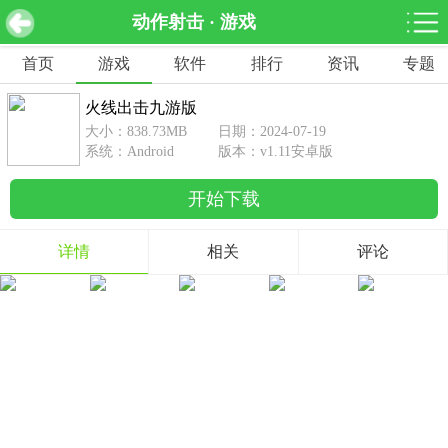
动作射击 · 游戏
火线出击九游版 v1.11安卓版
下载
首页
游戏
软件
排行
资讯
专题
网游分类
软件分类
火线出击九游版
休闲益智
赛车竞速
棋牌桌游
大小：838.73MB
日期：2024-07-19
462款游戏
122款游戏
43款游戏
系统：Android
版本：v1.11安卓版
开始下载
角色扮演
动作射击
体育竞技
1642款游戏
351款游戏
69款游戏
详情
相关
评论
经营养成
策略塔防
冒险解谜
257款游戏
596款游戏
177款游戏
音乐游戏
手游辅助
53款游戏
109款游戏