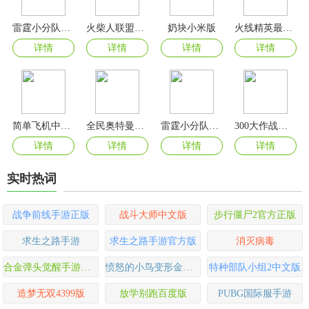
雷霆小分队手游无限金币版
火柴人联盟2无限内购版
奶块小米版
火线精英最新版
详情
详情
详情
详情
简单飞机中文版
全民奥特曼之银河英雄
雷霆小分队安卓版
300大作战官方正版
详情
详情
详情
详情
实时热词
战争前线手游正版
战斗大师中文版
步行僵尸2官方正版
求生之路手游
求生之路手游官方版
消灭病毒
合金弹头觉醒手游正版
愤怒的小鸟变形金刚无限金币版
特种部队小组2中文版
造梦无双4399版
放学别跑百度版
PUBG国际服手游