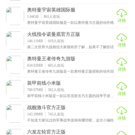
而来的3D机甲射击类手游，完美呈现了熊出没动画角色
的
奥特曼宇宙英雄国际服
1.64GB
861
人在玩
详情
奥特曼宇宙英雄国际服是一款以奥特曼为主题的动作格
斗手游，画面设计精美，特效炫酷流畅，色彩亮丽丰
富，让
火线指令诺曼底官方正版
146.11MB
619
人在玩
详情
第二次世界大战相信大家都有所了解，如果不了解的话
也是没有关系的，这次小编给大家带来的是火线指令诺
曼底
奥特曼王者传奇九游版
634.02MB
665
人在玩
详情
奥特曼王者传奇九游版是一款奥特曼正版授权的动作回
合制手游，画面精美细腻，音效动感热血，还高度还原
了各
装甲前线小米版
766.97MB
362
人在玩
详情
装甲前线小米版是一款以坦克射击为主题的战争手游，
画面真实细腻，特效逼真，再搭配上震撼的游戏音效，
让玩
战舰激斗官方正版
143.29MB
743
人在玩
详情
不知道大家玩过的军事战争游戏有哪些呢，这次小编给
大家推荐的是战舰激斗官方正版，一款非常好玩的军事
海战
六发左轮官方正版