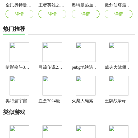
全民奥特曼之银河英雄无限钻石版
王者英雄之枪战传奇手游最新版
奥特曼热血英雄九游版
傲剑仙尊最新版
详情
详情
详情
详情
热门推荐
暗影格斗3国际服
弓箭传说2手游
pubg地铁逃生官方正版
戴夫大战僵尸手机版
奥特曼宇宙英雄内置菜单版本
血盒2024最新版
火柴人绳索英雄安卓版
王牌战争oppo版
类似游戏