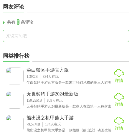
网友评论
0
共有
条评论
同类排行榜
尘白禁区手游官方版
1.39GB
834
人在玩
详情
尘白禁区手游官方版是一款末世科幻风格的第三人称美
少女射击手游，采用最先进的3D物理引擎打造，呈现出
真
无畏契约手游2024最新版
150.29MB
859
人在玩
详情
无畏契约手游2024最新版是一款多人在线第一人称射击
游戏，不仅采用了独特的美国动画风格，每个角色都有
熊出没之机甲熊大手游
79.57MB
174
人在玩
详情
熊出没之机甲熊大手游是一款根据《熊出没》动画改编