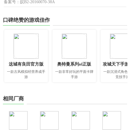
备案号：皖B2-20160070-38A
口碑绝赞的游戏佳作
这城有良田官方版
奥特曼系列ol正版
攻城天下手游
一款古风模拟经营养成手
一款非常好玩的平面卡牌
一款沉浸式角色
游
手游
竞技手游
相同厂商