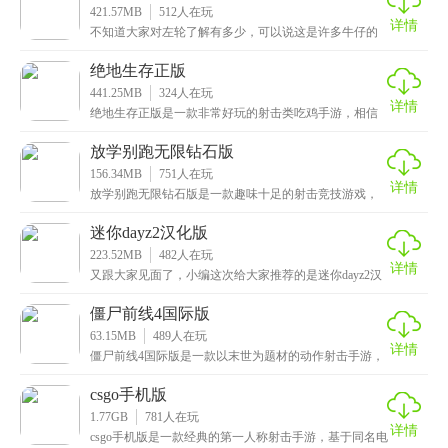
421.57MB
512
人在玩
详情
不知道大家对左轮了解有多少，可以说这是许多牛仔的
标配武器了，当然了，除了左轮还有不同的烈马，这才
能称
绝地生存正版
441.25MB
324
人在玩
详情
绝地生存正版是一款非常好玩的射击类吃鸡手游，相信
看到名词的小伙伴，下意识以为还是绝地求生吧，其实
它们
放学别跑无限钻石版
156.34MB
751
人在玩
详情
放学别跑无限钻石版是一款趣味十足的射击竞技游戏，
凭借着卡通的画风和炫酷的技能特效出圈，而它的玩法
非常
迷你dayz2汉化版
223.52MB
482
人在玩
详情
又跟大家见面了，小编这次给大家推荐的是迷你dayz2汉
化版，一款休闲像素风的动作手游，首先游戏整体围
僵尸前线4国际版
63.15MB
489
人在玩
详情
僵尸前线4国际版是一款以末世为题材的动作射击手游，
看到名词的小伙伴应该知道这是关于打僵尸的游戏了，
其
csgo手机版
1.77GB
781
人在玩
详情
csgo手机版是一款经典的第一人称射击手游，基于同名电