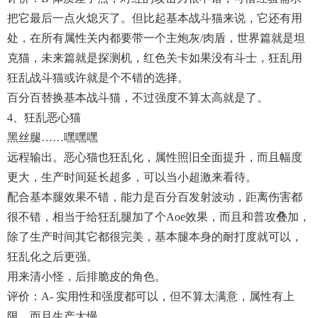
把它最后一点火熄灭了。但比起基本战斗猫来说，它还有用
处，在所有属性关内都要带一个主炮灰/肉盾，世界篇就是坦
克猫，未来篇就是探测机，红色关卡如果没有斗士，狂乱用
狂乱战斗猫或许就是个不错的选择。
百分百替换基本战斗猫，不过强度不算太高就是了。
‍‍4、狂乱恶心猫
黑丝腿……嘿嘿嘿
远程输出。恶心猫也狂乱化，属性照旧全面提升，而且幅度
更大，生产时间延长超多，可以当小超激来看待。
配合基本腿效果不错，能力是百分百发射波动，距离伤害都
很不错，相当于给狂乱腿加了个aoe效果，而且和普攻叠加，
除了生产时间其它都很完美，基本腿本身的耐打度就可以，
狂乱化之后更强。
用来清小怪，后排脆皮的角色。
评价：A- 实用性和强度都可以，但不算太满意，属性有上
限，而且生产太慢。