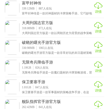
级战
富甲封神传
339.12MB
887
人在玩
详情
富甲封神传是一款封神题材的卡牌策略手游。它巧妙地
将大富翁式的经营玩法与卡牌战斗结合在一起，给大家
带来
大周列国志官方版
318.08MB
872
人在玩
详情
大周列国志官方版是一款以周朝历史为背景的战争策略
手游，开局需要选择你看好的国家阵营并加入其中，确
认好
破晓的曙光手游官方版
330.98MB
1063
人在玩
详情
破晓的曙光手游官方版是一款非常好玩的末日题材策略
经营手游，集三消、养成和策略玩法于一体，给玩家带
来休
无限奇兵降临手游
1.19GB
826
人在玩
详情
无限奇兵降临手游是一款魔幻题材的卡牌策略游戏，背
景设定在一个奇幻的异世界，这个世界中生活着神、
人、魔
保卫要塞手游
1.01GB
847
人在玩
详情
保卫要塞手游是一款军事题材的策略战争手游，在这
里，玩家将化身为一名智勇双全的指挥官，置身于一个
硝烟四
舰队指挥官手游官方版
262.42MB
841
人在玩