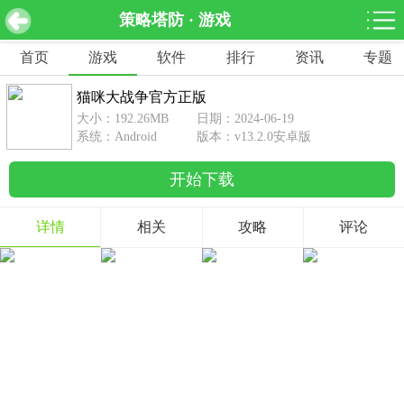
策略塔防 · 游戏
猫咪大战争官方正版 v13.2.0安卓版
下载
首页
游戏
软件
排行
资讯
专题
网游分类
软件分类
猫咪大战争官方正版
休闲益智
赛车竞速
棋牌桌游
大小：192.26MB
日期：2024-06-19
462款游戏
122款游戏
43款游戏
系统：Android
版本：v13.2.0安卓版
开始下载
角色扮演
动作射击
体育竞技
1642款游戏
351款游戏
69款游戏
详情
相关
攻略
评论
经营养成
策略塔防
冒险解谜
257款游戏
596款游戏
177款游戏
音乐游戏
手游辅助
53款游戏
109款游戏