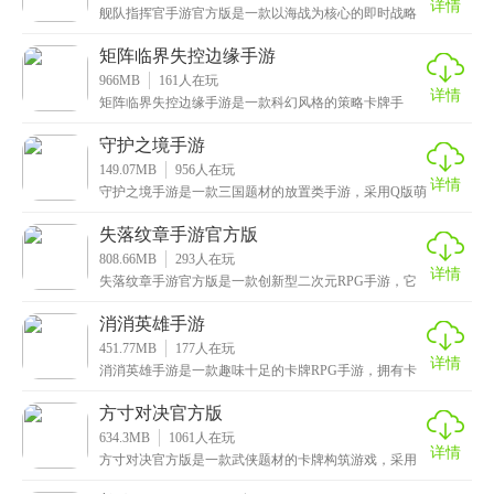
详情
舰队指挥官手游官方版是一款以海战为核心的即时战略
手游，画面十分精美，搭配上拟真的特效和震撼的背景
音乐
矩阵临界失控边缘手游
966MB
161
人在玩
详情
矩阵临界失控边缘手游是一款科幻风格的策略卡牌手
游，采用顶尖的3D引擎技术，呈现出电影级画质，场景
恢弘
守护之境手游
149.07MB
956
人在玩
详情
守护之境手游是一款三国题材的放置类手游，采用Q版萌
趣的画风，拥有海量卡通立绘的三国英雄角色，包括吕
布
失落纹章手游官方版
808.66MB
293
人在玩
详情
失落纹章手游官方版是一款创新型二次元RPG手游，它
巧妙地融合了策略与卡牌玩法，为玩家带来了全新的游
戏
消消英雄手游
451.77MB
177
人在玩
详情
消消英雄手游是一款趣味十足的卡牌RPG手游，拥有卡
通可爱的画风，清新治愈的画面以及悦耳的背景音乐，
给
方寸对决官方版
634.3MB
1061
人在玩
详情
方寸对决官方版是一款武侠题材的卡牌构筑游戏，采用
了国风水墨画风的美术设计，营造出典雅古朴的游戏氛