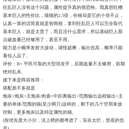
狂乱巨人没有这个问题，属性提升真的很恐怖。我真想吐槽
基本巨人的性价比，墙猫的2.5倍，价格却是它的十倍不止，
认真一算的话简直就是智商税，拿到狂乱巨人可以完全取代
基本巨人，就是太贵了，而且没什么需求，所以基础巨人那
点破血量已经够用了，甚至不用。
能力是小概率发射大波动，请怪超爽，输出也高，概率只能
看你人品了。
评价：B+ 平民可靠的大型坦攻手，后期血量不太够用，前期
绝对乱杀。
接下来是阵容推荐：
搭配差不多就是
炮灰+炮灰+主炮灰/肉盾+中距离输出+范围输出远程输出+主
要的单体/范围的猫(至少两只)这样的，剩下的几个空用来放
控制，更多炮灰以及特定属性的猫。
(按优先度大小分，没上榜的都考虑了，实在太烂，垫底的也
是)