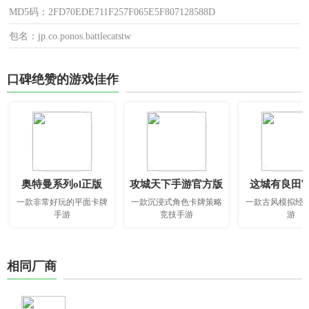
MD5码：2FD70EDE711F257F065E5F807128588D
包名：jp.co.ponos.battlecatstw
口碑绝赞的游戏佳作
奥特曼系列ol正版
攻城天下手游官方版
这城有良田
一款非常好玩的平面卡牌
一款沉浸式角色卡牌策略
一款古风模拟经
手游
竞技手游
游
相同厂商