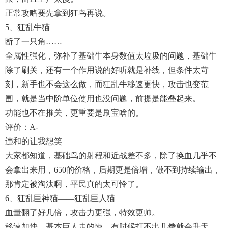
正常攻略要先拿到狂鸟再说。
5、狂乱牛猫
断了一只角……
全属性强化，弥补了基础牛本身数值太垃圾的问题，基础牛
除了刷关，还有一个作用说的好听就是补线，但条件太苛
刻，新手也不会这么做，而狂乱牛移速更快，攻击也变范
围，就是当中阶单位使用也没问题，前提是能叠起来。
功能也不在推关，更重要是刷宝啥的。
评价：A-
违和的让我想笑
大家都知道，基础鸟的射程和近战差不多，除了换血几乎不
会拿出来用，650的价格，后期更是倍增，做不到持续输出，
那肯定被淘汰啊，平民真的太可怜了。
6、狂乱巨神猫——狂乱巨人猫
血量翻了好几倍，攻击力更强，特效更帅。
移速加快，基本巨人走的慢，有时候打不出几拳就会升天，