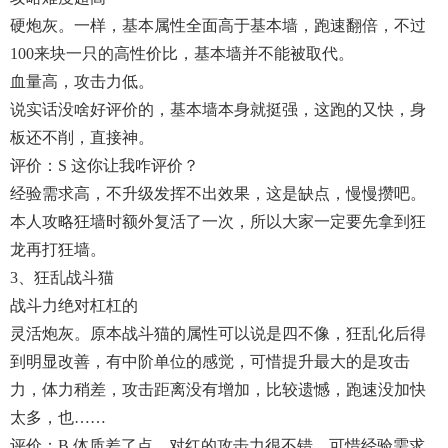
硬炮灰。一样，基本属性全面高于基本墙，跑速翻倍，不过
100来块一只的高性价比，基本墙并不能被取代。
血量高，攻击力低。
说实话没啥好评价的，基本墙本身就挺强，这跑的又快，身
板还不削，直接神。
评价：S 这你让我咋评价？
经验需求高，不升级发挥不出效果，这是缺点，慢慢攒吧。
本人攻略狂墙时额外复活了一次，所以大家一定要先拿到狂
龙再打狂墙。
3、狂乱战斗猫
战斗力绝对杠杠的
灵活炮灰。原本战斗猫的属性可以说是四不像，狂乱化后得
到明显改善，有中阶单位的感觉，可惜提升最大的是攻击
力，体力稍差，攻击距离没有增加，比较遗憾，跑速没加快
太多，也……
评价：B 体质差了点，对红的攻击力很不错，可惜经验需求