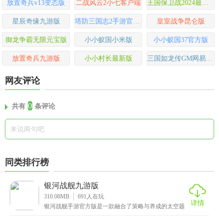
放置奇兵v13变态版
二战风云2小七客户端
王国保卫战2024最新版
星辰奇缘九游版
塔防三国志2手游官方版
皇室战争昆仑版
御龙争霸无限元宝版
小小蚁国小米版
小小蚁国37官方版
放置奇兵九游版
小小村长最新版
三国如龙传GM网易刷充版
网友评论
0
共有
条评论
同类排行榜
银河战舰九游版
310.08MB
691
人在玩
详情
银河战舰手游官方版是一款融合了策略与养成的太空题
材手游，采用星际争霸为背景，玩家需要通过建造和升