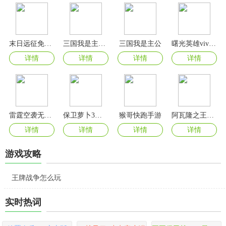
末日远征免广告版
三国我是主公手机版
三国我是主公
曙光英雄vivo渠道服
详情
详情
详情
详情
雷霆空袭无限金币版
保卫萝卜3单机版
猴哥快跑手游
阿瓦隆之王国际服
详情
详情
详情
详情
游戏攻略
王牌战争怎么玩
实时热词