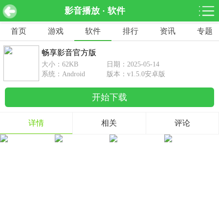
影音播放 · 软件
畅享影音官方版 v1.5.0安卓版
下载
首页
游戏
软件
排行
资讯
专题
网游分类
软件分类
畅享影音官方版
休闲益智
赛车竞速
棋牌桌游
大小：62KB
日期：2025-05-14
462款游戏
122款游戏
43款游戏
系统：Android
版本：v1.5.0安卓版
开始下载
角色扮演
动作射击
体育竞技
1642款游戏
351款游戏
69款游戏
详情
相关
评论
经营养成
策略塔防
冒险解谜
257款游戏
596款游戏
177款游戏
音乐游戏
手游辅助
53款游戏
109款游戏