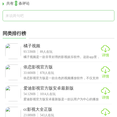
0
共有
条评论
同类排行榜
橘子视频
93.53MB
89
人在玩
详情
橘子视频是一款非常好用的影视娱乐软件。这款app里，
电影、电视剧、动漫、综艺，各种类型的影视资源应有
依恋影视官方版
33.66MB
878
人在玩
详情
依恋影视官方版是一款出色的视频播放软件，不仅支持
投屏功能，可以将手机上的影视投放到大屏幕上观看，
获得
爱迪影视官方版安卓最新版
54.12MB
1014
人在玩
详情
爱迪影视官方版安卓最新版是一款以用户为中心的播放
软件，凭借其强大的资源库和卓越的功能，成为众多影
视爱
cc影视大全正版
23.08MB
543
人在玩