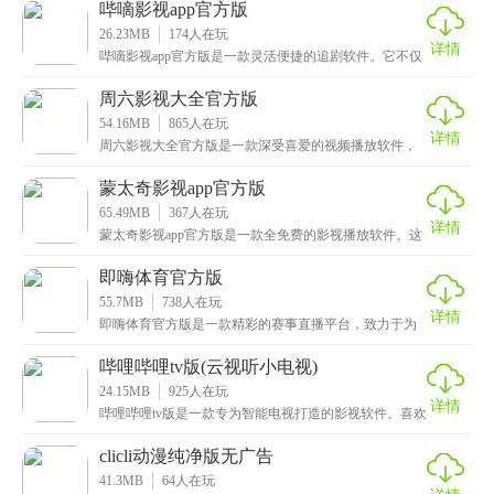
视最
哔嘀影视app官方版
26.23MB
174
人在玩
详情
哔嘀影视app官方版是一款灵活便捷的追剧软件。它不仅
影片资源多，画质还特别清晰，想怎么看就怎么看，特
周六影视大全官方版
54.16MB
865
人在玩
详情
周六影视大全官方版是一款深受喜爱的视频播放软件，
为用户打造全方位的影视体验，汇聚全网海量影视资
源，无
蒙太奇影视app官方版
65.49MB
367
人在玩
详情
蒙太奇影视app官方版是一款全免费的影视播放软件。这
款app功能非常全面，受到了很多影迷的喜爱，它里
即嗨体育官方版
55.7MB
738
人在玩
详情
即嗨体育官方版是一款精彩的赛事直播平台，致力于为
用户提供专业、便捷的赛事预测服务，其中汇聚全球顶
级体
哔哩哔哩tv版(云视听小电视)
24.15MB
925
人在玩
详情
哔哩哔哩tv版是一款专为智能电视打造的影视软件。喜欢
二次元文化的朋友们，这里可是你们的乐园，app里
clicli动漫纯净版无广告
41.3MB
64
人在玩