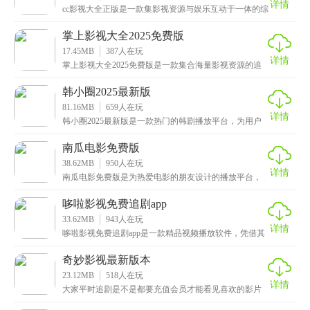
详情
cc影视大全正版是一款集影视资源与娱乐互动于一体的综
合性手游，为用户提供海量正版影视内容。无论是热门
掌上影视大全2025免费版
17.45MB
387
人在玩
详情
掌上影视大全2025免费版是一款集合海量影视资源的追
剧软件，提供电影、电视剧、综艺和动漫等多种内容。
韩小圈2025最新版
81.16MB
659
人在玩
详情
韩小圈2025最新版是一款热门的韩剧播放平台，为用户
提供最新、最全的韩剧内容，无论是电视剧、电影等影
南瓜电影免费版
38.62MB
950
人在玩
详情
南瓜电影免费版是为热爱电影的朋友设计的播放平台，
提供诸多国产和海外电影资源，包含十多种不同风格的
电影
哆啦影视免费追剧app
33.62MB
943
人在玩
详情
哆啦影视免费追剧app是一款精品视频播放软件，凭借其
丰富的影视资源和优质的用户体验，赢得了广大用户的
奇妙影视最新版本
23.12MB
518
人在玩
详情
大家平时追剧是不是都要充值会员才能看见喜欢的影片
内容，为了节省大家的开支本次特地带来了这款奇妙影