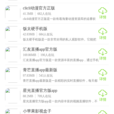
软件。它给大家准备了好多赛事和球员的数据，你想了
clicli动漫官方正版
41.3MB
682
人在玩
详情
clicli动漫官方正版是一款有着海量动漫资源库的追番软
件。在动漫爱好者的世界里，新番更新的快慢可是
饭太硬手机版
42.83MB
684
人在玩
详情
饭太硬手机版是一款非常好用的私人观影软件。它能把
你刷过的每部剧都自动记录，不管是家里用平板追到一
半的
汇友直播app官方版
169.86MB
190
人在玩
详情
汇友直播app官方版是一款资源丰富的直播app，通过手机
可以观看多元化的视频直播，包含游戏、才艺表演
青芒直播app最新版
97.83MB
543
人在玩
详情
青芒直播app最新版是一款精彩的实时直播软件，每天都
拥有成百上千的主播为你带来精彩的直播，各自都拥有
星光直播官方版app
88.2MB
709
人在玩
详情
星光直播官方版app是一款内容丰富的视频直播软件，不
仅安装包小同时运行也非常流畅，大家进入软件就可以
小苹果影视盒子