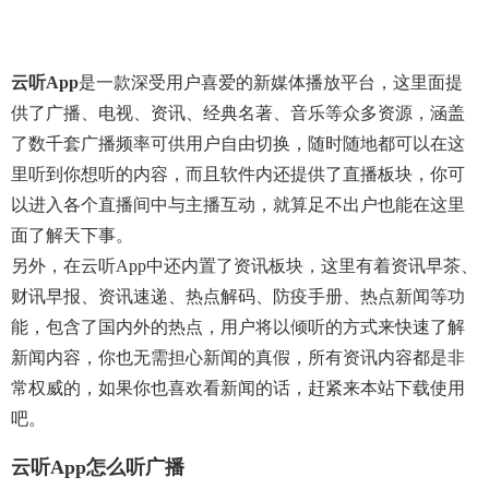
云听app
是一款深受用户喜爱的新媒体播放平台，这里面提
供了广播、电视、资讯、经典名著、音乐等众多资源，涵盖
了数千套广播频率可供用户自由切换，随时随地都可以在这
里听到你想听的内容，而且软件内还提供了直播板块，你可
以进入各个直播间中与主播互动，就算足不出户也能在这里
面了解天下事。
另外，在云听app中还内置了资讯板块，这里有着资讯早茶、
财讯早报、资讯速递、热点解码、防疫手册、热点新闻等功
能，包含了国内外的热点，用户将以倾听的方式来快速了解
新闻内容，你也无需担心新闻的真假，所有资讯内容都是非
常权威的，如果你也喜欢看新闻的话，赶紧来本站下载使用
吧。
云听app怎么听广播