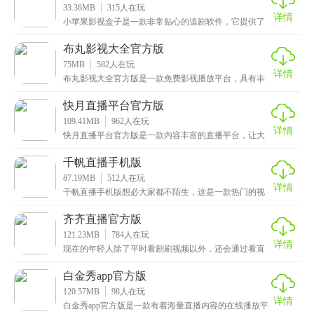
33.36MB
315
人在玩
详情
小苹果影视盒子是一款非常贴心的追剧软件，它提供了
多种播放模式，让我们可以根据自己的喜好来选择。比
如，
布丸影视大全官方版
75MB
582
人在玩
详情
布丸影视大全官方版是一款免费影视播放平台，具有丰
富的影视资源内容可观看，包含电视剧、电影、综艺节
目、
快月直播平台官方版
109.41MB
962
人在玩
详情
快月直播平台官方版是一款内容丰富的直播平台，让大
家在手机上就能观看精彩视频直播，包含手游、端游、
唱歌
千帆直播手机版
87.19MB
512
人在玩
详情
千帆直播手机版想必大家都不陌生，这是一款热门的视
频直播应用，为广大观众带来丰富多彩的直播内容，如
当前
齐齐直播官方版
121.23MB
784
人在玩
详情
现在的年轻人除了平时看剧刷视频以外，还会通过看直
播来消磨时间。所以本次就特地为大家推荐这款齐齐直
播官
白金秀app官方版
120.57MB
98
人在玩
详情
白金秀app官方版是一款有着海量直播内容的在线播放平