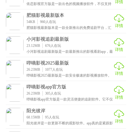
详情
依恋影视官方版是一款出色的视频播放软件，不仅支持
投屏功能，可以将手机上的影视投放到大屏幕上观看，
获得
肥猫影视最新版本
54KB
960
人在玩
详情
肥猫影视最新版本是一款全新推出的免费追剧平台，汇
聚了各大平台的优质影视资源，为用户提供海量正版内
容免
小河影视追剧最新版
23.12MB
676
人在玩
详情
小河影视追剧最新版是一款最新推出的影视看剧app，最
近热播的哪吒等电视剧、电影多种内容资源全部应有尽
哔嘀影视2025最新版
26.23MB
1077
人在玩
详情
哔嘀影视2025最新版是一款安全极速的影视播放软件。
这款app用了超先进的播放技术，蓝光超高清视频播
哔嘀影视app官方版
26.23MB
305
人在玩
详情
哔嘀影视app官方版是一款灵活便捷的追剧软件。它不仅
影片资源多，画质还特别清晰，想怎么看就怎么看，特
阳光彼岸
68.15MB
95
人在玩
详情
阳光彼岸是一款更新不断的观影软件。app真的是紧跟影
视潮流，每天都更新最新的影视资源，保证你一部热门