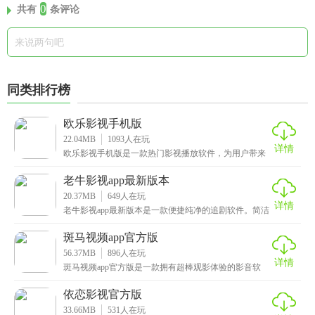
0
共有
条评论
同类排行榜
欧乐影视手机版
22.04MB
1093
人在玩
详情
欧乐影视手机版是一款热门影视播放软件，为用户带来
海量高清电影、电视剧、综艺和动漫资源。该软件界面
设计
老牛影视app最新版本
20.37MB
649
人在玩
详情
老牛影视app最新版本是一款便捷纯净的追剧软件。简洁
明了的操作界面，每一个功能模块都经过了精心设计，
斑马视频app官方版
56.37MB
896
人在玩
详情
斑马视频app官方版是一款拥有超棒观影体验的影音软
件。它里面汇集了全世界的影视大餐，不管是热门的电
影
依恋影视官方版
33.66MB
531
人在玩