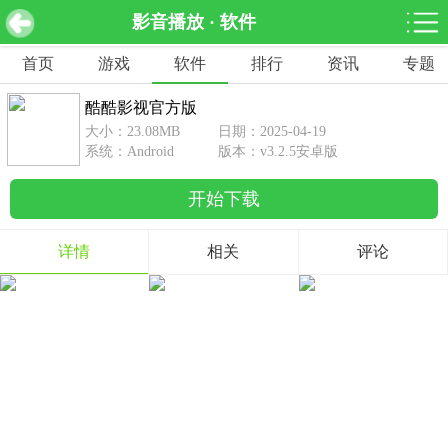
影音播放 · 软件
酷酷影视官方版 v3.2.5安卓版
下载
首页
游戏
软件
排行
资讯
专题
网游分类
软件分类
酷酷影视官方版
休闲益智
赛车竞速
棋牌桌游
大小：23.08MB
日期：2025-04-19
462款游戏
122款游戏
43款游戏
系统：Android
版本：v3.2.5安卓版
开始下载
角色扮演
动作射击
体育竞技
1642款游戏
351款游戏
69款游戏
详情
相关
评论
经营养成
策略塔防
冒险解谜
257款游戏
596款游戏
177款游戏
音乐游戏
手游辅助
53款游戏
109款游戏