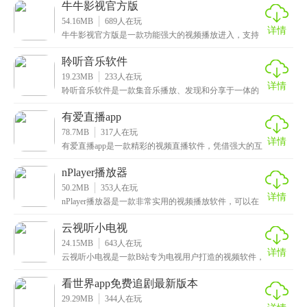
牛牛影视官方版
54.16MB
689
人在玩
详情
牛牛影视官方版是一款功能强大的视频播放进入，支持
多端同步，用户可以在手机、平板、电脑、智能电视等
多种
聆听音乐软件
19.23MB
233
人在玩
详情
聆听音乐软件是一款集音乐播放、发现和分享于一体的
多功能音乐平台，拥有丰富的音乐库，涵盖国内外众多
音乐
有爱直播app
78.7MB
317
人在玩
详情
有爱直播app是一款精彩的视频直播软件，凭借强大的互
动功能，为用户打造沉浸式的直播娱乐体验。大家进入
nPlayer播放器
50.2MB
353
人在玩
详情
nPlayer播放器是一款非常实用的视频播放软件，可以在
多个系统上使用。它特别擅长播放各种格式的本地
云视听小电视
24.15MB
643
人在玩
详情
云视听小电视是一款B站专为电视用户打造的视频软件，
它把B站上那些好看的视频都搬到了大屏幕上，让你在家
看世界app免费追剧最新版本
29.29MB
344
人在玩