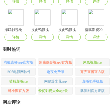
详情
详情
详情
详情
海鸥影视免费版
皮皮鸭影视无广告版
皮皮鸭影视软件
蓝狐影视2025官方版
详情
详情
详情
详情
实时热词
彩虹直播app官方版
黑猪侠影视app官方版
凤凰视频app
1905电影网软件
趣夜免费版
齐齐直播官方版
喵魁直播app
网易爆米花app
直播吧手机版
韩小圈官方版
爱优影视大全app最新版
豚豚剧官方正版
网友评论