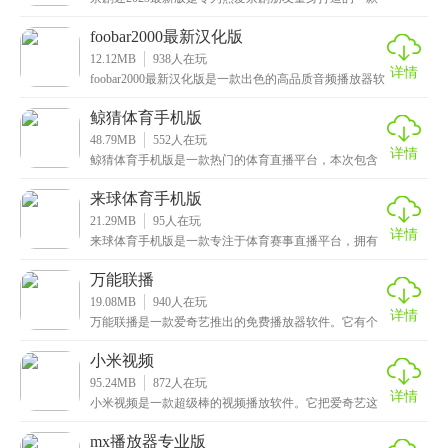
戏曲播放软件，不仅提供海量的京剧视频资源，包括经
foobar2000最新汉化版
12.12MB
938
人在玩
详情
foobar2000最新汉化版是一款出色的高品质音频播放器软
件。它有个智能标签功能，就像给每首歌都贴
鲸猜体育手机版
48.79MB
552
人在玩
详情
鲸猜体育手机版是一款热门的体育直播平台，本次包含
了足球、篮球、游泳、田径、标枪等体育直播资源，尽
可能
来球体育手机版
21.29MB
95
人在玩
详情
来球体育手机版是一款专注于体育赛事直播平台，拥有
专业便捷的赛事预测服务，本次带来了诸多顶级赛事资
源，
万能联播
19.08MB
940
人在玩
详情
万能联播是一款爱奇艺推出的免费播放器软件。它有个
超方便的功能，就是能一键播放网页上的视频，而且还
支持
小米视频
95.24MB
872
人在玩
详情
小米视频是一款超级棒的视频播放软件。它把爱奇艺这
些大家耳熟能详的视频网站的精彩内容都集中到一起
了，不
mx播放器专业版