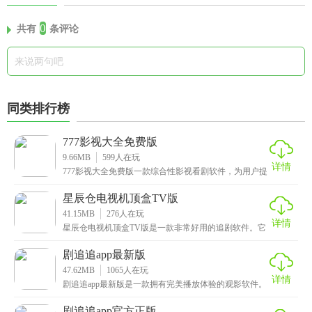
0
共有
条评论
同类排行榜
777影视大全免费版
9.66MB
599
人在玩
详情
777影视大全免费版一款综合性影视看剧软件，为用户提
供海量影视内容，无论是热门院线大片、经典老片、海
星辰仓电视机顶盒TV版
41.15MB
276
人在玩
详情
星辰仓电视机顶盒TV版是一款非常好用的追剧软件。它
拥有海量的影视资源，不论你是喜欢国内的热门新剧，
还
剧追追app最新版
47.62MB
1065
人在玩
详情
剧追追app最新版是一款拥有完美播放体验的观影软件。
app采用了前沿的视频播放技术，精心优化了播放稳
剧追追app官方正版