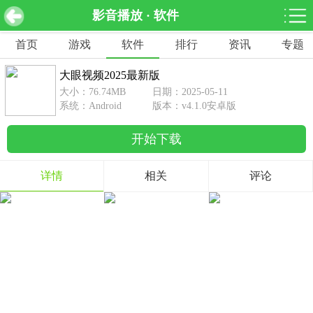
影音播放 · 软件
大眼视频2025最新版 v4.1.0安卓版
下载
首页
游戏
软件
排行
资讯
专题
网游分类
软件分类
大眼视频2025最新版
休闲益智
赛车竞速
棋牌桌游
大小：76.74MB
日期：2025-05-11
462款游戏
122款游戏
43款游戏
系统：Android
版本：v4.1.0安卓版
开始下载
角色扮演
动作射击
体育竞技
1642款游戏
351款游戏
69款游戏
详情
相关
评论
经营养成
策略塔防
冒险解谜
257款游戏
596款游戏
177款游戏
音乐游戏
手游辅助
53款游戏
109款游戏