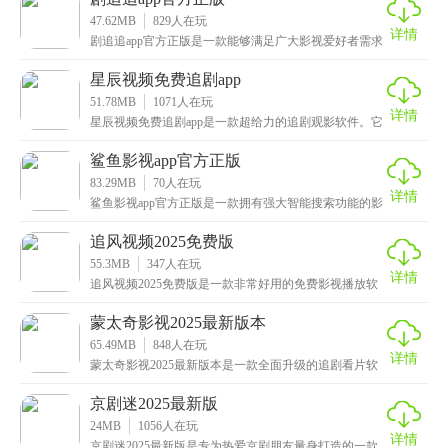
47.62MB
829
人在玩
详情
剧追追app官方正版是一款能够满足广大影视爱好者需求
的追剧软件。我们常常因为忙碌而错过心爱的剧集更新
星辰视频免费追剧app
51.78MB
1071
人在玩
详情
星辰视频免费追剧app是一款超给力的追剧观影软件。它
总是能给我们带来最新、最火的影视作品，它的内容库
鲨鱼影视app官方正版
83.29MB
70
人在玩
详情
鲨鱼影视app官方正版是一款拥有强大智能搜索功能的影
视播放软件，致力于为用户提供高效便捷的观影体验。
追风视频2025免费版
55.3MB
347
人在玩
详情
追风视频2025免费版是一款非常好用的免费影视播放软
件。这款app不仅实时同步更新全网热门的影视资源
蒙太奇影视2025最新版本
65.49MB
848
人在玩
详情
蒙太奇影视2025最新版本是一款全面升级的追剧看片软
件。它整合了好多不同平台的影视资源，让我们不用来
京剧迷2025最新版
24MB
1056
人在玩
详情
京剧迷2025最新版是专为热爱京剧朋友量身打造的一款