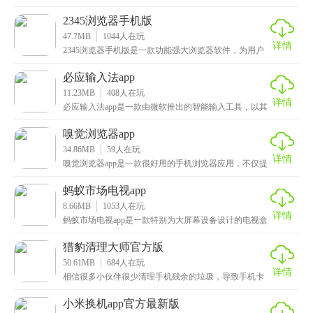
戏平台，汇集了海量热门手游的福利版和bt服，满足
2345浏览器手机版
47.7MB
1044
人在玩
详情
2345浏览器手机版是一款功能强大浏览器软件，为用户
带来高效、安全的上网体验。浏览器采用极速内核，页
必应输入法app
11.23MB
408
人在玩
详情
必应输入法app是一款由微软推出的智能输入工具，以其
高效、精准的输入体验深受用户喜爱。输入法内置强大
嗅觉浏览器app
34.86MB
59
人在玩
详情
嗅觉浏览器app是一款很好用的手机浏览器应用，不仅提
供了极速的网页加载体验，还支持多标签浏览，让用户
蚂蚁市场电视app
8.66MB
1053
人在玩
详情
蚂蚁市场电视app是一款特别为大屏幕设备设计的电视盒
子软件。你可以在这里找到海量的应用和游戏，不管你
猎豹清理大师官方版
50.61MB
684
人在玩
详情
相信很多小伙伴很少清理手机残余的垃圾，导致手机卡
顿，其实大家可以试试猎豹清理大师官方版，它是一款
功能
小米换机app官方最新版