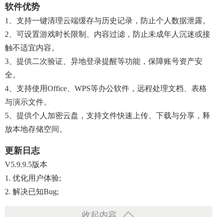
软件优势
1、支持一键清理云端缓存与历史记录，防止个人数据泄露。
2、可设置游戏时长限制、内容过滤，防止未成年人沉迷或接
触不适宜内容。
3、提供二次验证、异地登录提醒等功能，保障账号资产安
全。
4、支持使用Office、WPS等办公软件，远程处理文档、表格
与演示文件。
5、提供个人加密云盘，支持文件快速上传、下载与分享，释
放本地存储空间。
更新日志
V5.9.9.5版本
1. 优化用户体验;
2. 解决已知bug;
收起内容