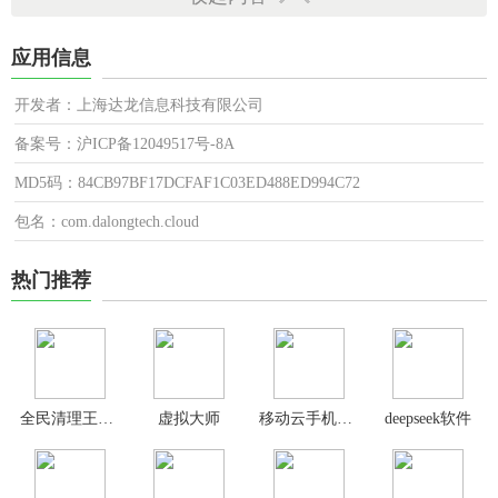
应用信息
开发者：上海达龙信息科技有限公司
备案号：沪ICP备12049517号-8A
MD5码：84CB97BF17DCFAF1C03ED488ED994C72
包名：com.dalongtech.cloud
热门推荐
全民清理王极速版
虚拟大师
移动云手机app
deepseek软件