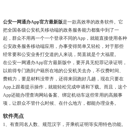
公安一网通办app官方最新版
是一款高效率的政务软件。它
把全国各级公安机关移动端的政务服务能力都集中到了一
起，群众不用再一个一个登录不同的app，就能直接使用各种
公安政务服务移动端应用，办事变得简单又轻松，对于那些
经常要和公安业务打交道的人来说，简直就是个大福星。
在公安一网通办app官方最新版中，要开具无犯罪记录证明，
以前得专门跑到户籍所在地的公安机关去办，不仅费时间、
费精力，要是材料没带齐，还得来回跑好几趟，现在只要在
App上跟着提示操作，就能轻松完成申请和下载。而且，这个
App还能办理查询网站备案、绑定机动车这些常用的高频事
项，让群众不管什么时候、在什么地方，都能办理业务。
软件亮点
1、有查同名人数、规范汉字，开乘机证明等实用特色功能。