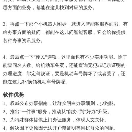
哪方面的业务，都能在这儿找到对应的服务。
3、再点一下那个小机器人图标，就进入智能客服界面啦。有
啥办事方面的疑问，都能在这儿问智能客服，它会给你提供
各种办事资讯服务。
4、最后点一下“便民”选项，这里面也有不少实用功能。除了
能查同名人数、给机动车备案，还能查询无犯罪记录证明的
办理进度、绑定驾驶证，要是机动车号牌坏了或者丢了，还
能在这儿补/换领机动车号牌呢。
软件优势
1、权威公布办事指南，让群众明白办事细则，少跑腿。
2、推出“一件事”服务，推动从“能办”到“好办”升级。
3、为特殊群体提供上门办证服务，体现人文关怀。
4、解决因历史原因无法开户籍证明等困扰群众的问题。