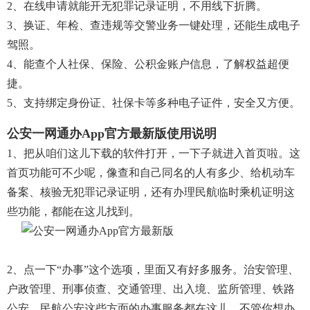
2、在线申请就能开无犯罪记录证明，不用线下折腾。
3、换证、年检、查违规等交警业务一键处理，还能生成电子
驾照。
4、能查个人社保、保险、公积金账户信息，了解权益超便
捷。
5、支持绑定身份证、社保卡等多种电子证件，安全又方便。
公安一网通办app官方最新版使用说明
1、把从咱们这儿下载的软件打开，一下子就进入首页啦。这
首页功能可不少呢，像查和自己同名的人有多少、给机动车
备案、核验无犯罪记录证明，还有办理民航临时乘机证明这
些功能，都能在这儿找到。
2、点一下“办事”这个选项，里面又有好多服务。治安管理、
户政管理、刑事侦查、交通管理、出入境、监所管理、铁路
公安、民航公安这些方面的办事服务都在这儿，不管你想办