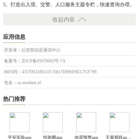
5、打造出入境、交警、人口服务主题专栏，快速查询办理。
收起内容
应用信息
开发者：公安部信息通信中心
备案号：京ICP备05070602号-7A
MD5码：4357002AB511E15817D986F8CC7CF799
包名：cn.sinobest.zf
热门推荐
平安车险app
悦跑圈app
地震预警app
天翼视联app官方版