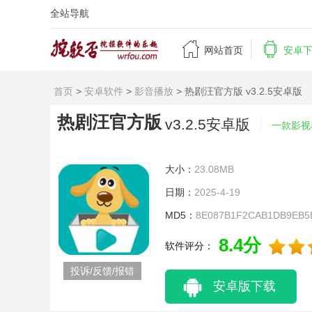
全站导航


网站首页
安卓
首页
>
安卓软件
>
影音播放
> 热剧汪官方版 v3.2.5安卓版
热剧汪官方版
v3.2.5安卓版
一款影视
大小：
23.08MB
日期：
2025-4-19
MD5：
8E087B1F2CAB1DB9EB5
8.4分
软件评分：
投诉/反馈/报错
安卓版下载