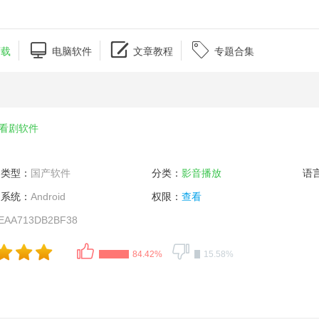



下载
电脑软件
文章教程
专题合集
看剧软件
类型：
国产软件
分类：
影音播放
语
系统：
Android
权限：
查看
EAA713DB2BF38
84.42%
15.58%