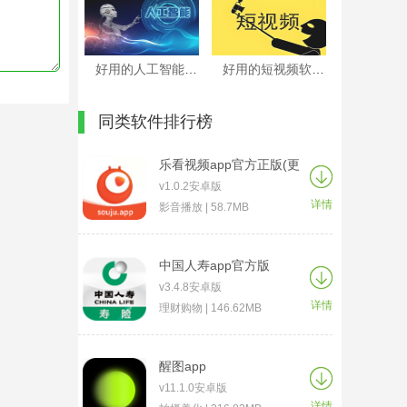
好用的人工智能APP
好用的短视频软件
同类软件排行榜
乐看视频app官方正版(更
名为搜剧)
v1.0.2安卓版
详情
影音播放 | 58.7MB
中国人寿app官方版
v3.4.8安卓版
详情
理财购物 | 146.62MB
醒图app
v11.1.0安卓版
详情