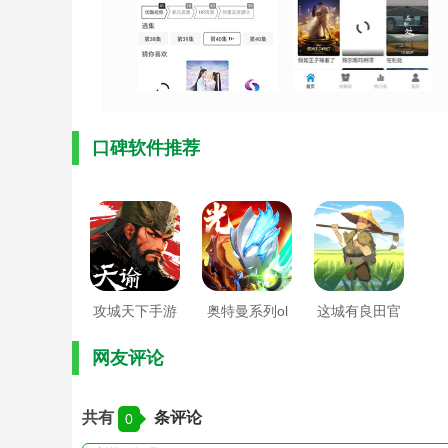
口碑软件推荐
攻城天下手游
奥特曼系列ol
这城有良田官
官方版
正版
方版
网友评论
共有
条评论
0