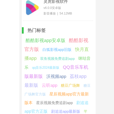
灵虎影视软件
v6.0.0安卓版
影音播放 | 54.12MB
热门标签
酷酷影视
酷酷影视app安卓版
官方版
快月直
白狐影视app旧版
播app
咪咕音
双鱼视频免费追剧app
QQ音乐车机
乐
qq音乐2024最新版
版最新版
荔枝app
沃视频app
最新版
云听app
糖豆广场舞
糖豆
星辰视频app官方最新
广场舞官方版
版本
星辰视频免费追剧app
剧追追
app官方正版
剧追追app最新版
芊