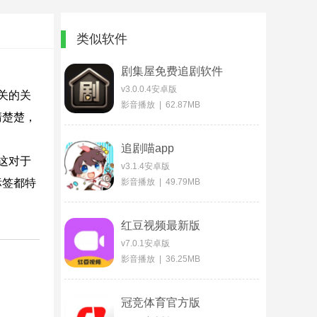
类似软件
剧集屋免费追剧软件
v3.0.0.4安卓版
关的关
影音播放 | 62.87MB
清楚楚，
追剧喵app
这对于
v3.1.4安卓版
标签都特
影音播放 | 49.79MB
红豆视频最新版
v7.0.1安卓版
影音播放 | 36.25MB
冠竞体育官方版