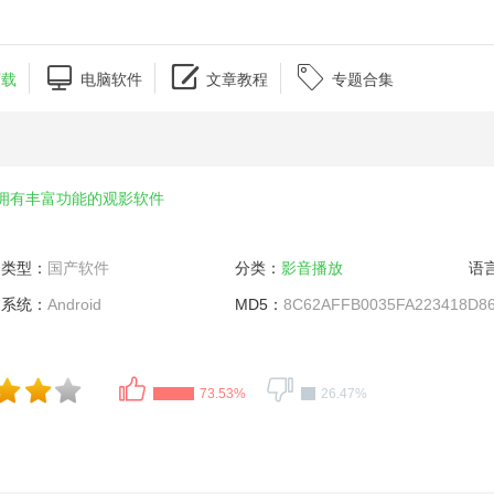



下载
电脑软件
文章教程
专题合集
拥有丰富功能的观影软件
类型：
国产软件
分类：
影音播放
语
系统：
Android
MD5：
8C62AFFB0035FA223418D8
73.53%
26.47%