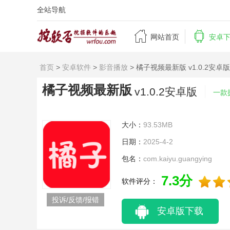
全站导航


网站首页
安卓
首页
>
安卓软件
>
影音播放
> 橘子视频最新版 v1.0.2安卓版
橘子视频最新版
v1.0.2安卓版
一款
大小：
93.53MB
日期：
2025-4-2
包名：
com.kaiyu.guangying
7.3分
软件评分：
投诉/反馈/报错
安卓版下载