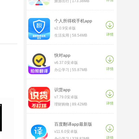
详情
旅游出行 | 173.38MB
个人所得税手机app
v2.0.9安卓版
详情
生活实用 | 58.54MB
快对app
v6.37.0安卓版
详情
办公学习 | 55.87MB
识货app
v7.79.0安卓版
详情
理财购物 | 89.42MB
百度翻译app最新版
v11.6.0安卓版
详情
办公学习 | 328.82MB