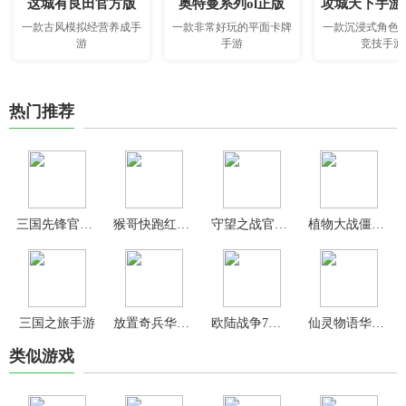
这城有良田官方版
奥特曼系列ol正版
攻城天下手游
一款古风模拟经营养成手
一款非常好玩的平面卡牌
一款沉浸式角色
游
手游
竞技手游
热门推荐
三国先锋官方版
猴哥快跑红包版
守望之战官方版
植物大战僵尸射击版游戏手机版
三国之旅手游
放置奇兵华为版
欧陆战争7中世纪官方版
仙灵物语华为版
类似游戏