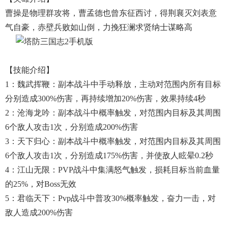
曹操是物理群攻将，曹孟德也曾东征西讨，得荆襄灭刘表意
气自豪，赤壁兵败如山倒，力挽狂澜求贤纳士谋略高
【技能介绍】
1：魏武挥鞭：副本战斗中手动释放，主动对范围内所有目标
分别造成300%伤害，再持续增加20%伤害，效果持续4秒
2：沧海龙吟：副本战斗中概率触发，对范围内目标及其周围
6个敌人攻击1次，分别造成200%伤害
3：天下归心：副本战斗中概率触发，对范围内目标及其周围
6个敌人攻击1次，分别造成175%伤害，并使敌人眩晕0.2秒
4：江山无限：PVP战斗中集满怒气触发，损耗目标当前血量
的25%，对boss无效
5：君临天下：pvp战斗中普攻30%概率触发，奋力一击，对
敌人造成200%伤害