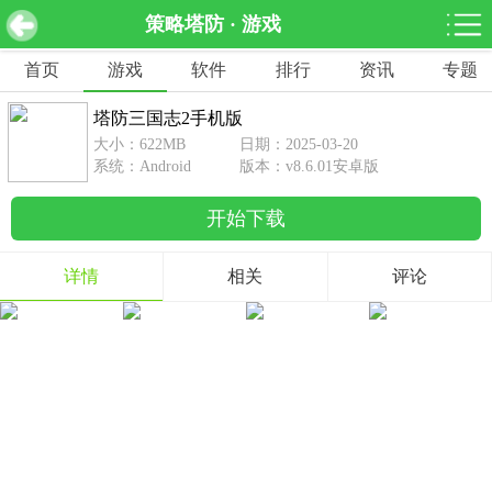
策略塔防 · 游戏
塔防三国志2手机版 v8.6.01安卓版
下载
首页
游戏
软件
排行
资讯
专题
网游分类
软件分类
塔防三国志2手机版
休闲益智
赛车竞速
棋牌桌游
大小：622MB
日期：2025-03-20
462款游戏
122款游戏
43款游戏
系统：Android
版本：v8.6.01安卓版
开始下载
角色扮演
动作射击
体育竞技
1642款游戏
351款游戏
69款游戏
详情
相关
评论
经营养成
策略塔防
冒险解谜
257款游戏
596款游戏
177款游戏
音乐游戏
手游辅助
53款游戏
109款游戏