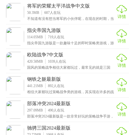
玩家
将军的荣耀太平洋战争中文版
50.3MB
607
人在玩
详情
不知道有没有想当将军的小伙伴呢，在现在的时期，当
将军是非常难的，但是小编为大家带来的将军的荣耀太
平洋
指尖帝国九游版
114.05MB
719
人在玩
详情
指尖帝国九游版是一款趣味十足的即时策略类游戏，游
戏内有着丰富的城池领域，经典的战役复刻和紧张刺激
的背
欧陆战争7中文版
420.58MB
1039
人在玩
详情
国风的策略战争相信大家都玩过，最常见的就是三国
了，不过这次小编给大家推荐的是欧陆战争7中文版，一
款极
钢铁之躯最新版
441.21MB
892
人在玩
详情
相信大家都玩过策略战争类的游戏，其实现在许多的战
争手游都是比较呆板的，直接给玩家固定好了发展路
线，而
部落冲突2024最新版
297.09MB
490
人在玩
详情
部落冲突2024最新版是一款非常好玩的策略战争手游，
带你体验原始部落之间残酷的战争，在这个游戏中，你
驰骋三国2024最新版
73.72MB
1068
人在玩