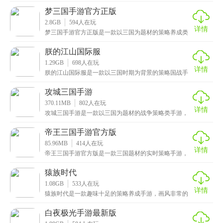
风格
梦三国手游官方正版
2.8GB
594
人在玩
详情
梦三国手游官方正版是一款以三国为题材的策略养成类
手游，有着超高清细腻的画质，精美无比的画面，华丽
炫酷
朕的江山国际服
1.29GB
698
人在玩
详情
朕的江山国际服是一款以三国时期为背景的策略国战手
游，拥有高清细腻的画质，精美无比的画面以及炫酷流
畅的
攻城三国手游
370.11MB
802
人在玩
详情
攻城三国手游是一款以三国为题材的战争策略类手游，
采用了精美细腻的画面，华丽逼真的战斗特效以及振奋
人心
帝王三国手游官方版
85.96MB
414
人在玩
详情
帝王三国手游官方版是一款三国题材的实时策略手游，
既然以帝王为名，那么各位玩家们在这里将行帝王之
术，化
猿族时代
1.08GB
533
人在玩
详情
猿族时代是一款趣味十足的策略养成手游，画风非常的
新颖奇幻，画质高清流畅，色彩亮丽，搭配上精彩丰富
的剧
白夜极光手游最新版