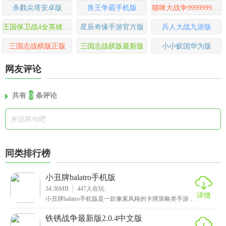
杀戮尖塔安卓版
兽王争霸手机版
猫咪大战争9999999罐头版可扭蛋
王国保卫战4全英雄无限钻石版
星辰奇缘手游官方版
兵人大战九游版
三国志战棋版正版
三国志战棋版最新版
小小蚁国华为版
网友评论
0
共有
条评论
同类排行榜
小丑牌balatro手机版
34.36MB
447
人在玩
详情
小丑牌balatro手机版是一款像素风格的卡牌策略类手游，
这里面有着一百多张小丑牌，以及十余副牌组，
铁锈战争最新版2.0.4中文版