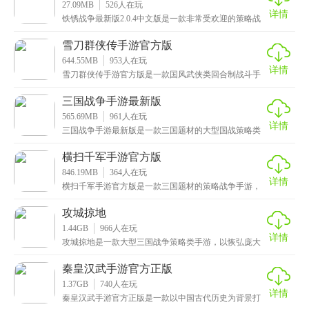
27.09MB
526
人在玩
详情
铁锈战争最新版2.0.4中文版是一款非常受欢迎的策略战
争手游，也是纯净的RTS游戏，支持单人和联机两
雪刀群侠传手游官方版
644.55MB
953
人在玩
详情
雪刀群侠传手游官方版是一款国风武侠类回合制战斗手
游，这款游戏以水墨绘画风创作而成，这里每个角色的
建模
三国战争手游最新版
565.69MB
961
人在玩
详情
三国战争手游最新版是一款三国题材的大型国战策略类
手游，玩家将扮演一方主公，在这个群雄四起的乱世
中，招
横扫千军手游官方版
846.19MB
364
人在玩
详情
横扫千军手游官方版是一款三国题材的策略战争手游，
画面精美复古，汇聚了海量大家熟知的三国英雄，包括
曹操
攻城掠地
1.44GB
966
人在玩
详情
攻城掠地是一款大型三国战争策略类手游，以恢弘庞大
的历史背景为基础，重现三国时期战火纷飞的乱世，让
玩家
秦皇汉武手游官方正版
1.37GB
740
人在玩
详情
秦皇汉武手游官方正版是一款以中国古代历史为背景打
造的模拟养成策略类手游，采用独特的武将无脸化设计