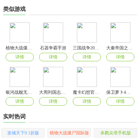
类似游戏
植物大战僵尸2国际版
石器争霸手游
三国战争2025最新版
大秦帝国之帝国烽烟折扣平台版
详情
详情
详情
详情
银河战舰无限氪晶版
大周列国志手游
魔卡幻想官方版
保卫萝卜4官方版
详情
详情
详情
详情
实时热词
攻城天下0.1折版
植物大战僵尸国际版
杀戮尖塔手机版