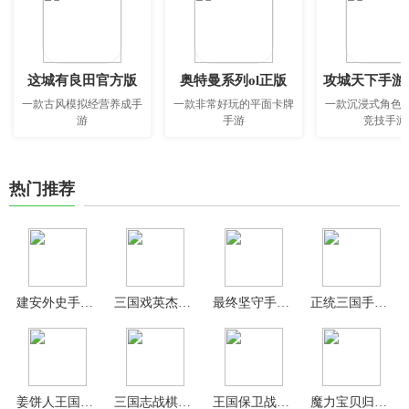
这城有良田官方版
奥特曼系列ol正版
攻城天下手游
一款古风模拟经营养成手
一款非常好玩的平面卡牌
一款沉浸式角色
游
手游
竞技手游
热门推荐
建安外史手机版
三国戏英杰传官方版
最终坚守手机版
正统三国手游官方版
姜饼人王国中文最新版(Cookie Run Kingdom)
三国志战棋版灵犀客户端官方版
王国保卫战2024最新版
魔力宝贝归来高爆版