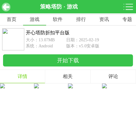
策略塔防 · 游戏
开心塔防折扣平台版 v5.0安卓版
下载
首页
游戏
软件
排行
资讯
专题
网游分类
软件分类
开心塔防折扣平台版
休闲益智
赛车竞速
棋牌桌游
大小：13.07MB
日期：2025-02-19
462款游戏
122款游戏
43款游戏
系统：Android
版本：v5.0安卓版
开始下载
角色扮演
动作射击
体育竞技
1642款游戏
351款游戏
69款游戏
详情
相关
评论
经营养成
策略塔防
冒险解谜
257款游戏
596款游戏
177款游戏
音乐游戏
手游辅助
53款游戏
109款游戏