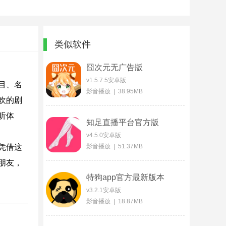
类似软件
囧次元无广告版
v1.5.7.5安卓版
目、名
影音播放 | 38.95MB
欢的剧
听体
知足直播平台官方版
v4.5.0安卓版
凭借这
影音播放 | 51.37MB
朋友，
特狗app官方最新版本
v3.2.1安卓版
影音播放 | 18.87MB