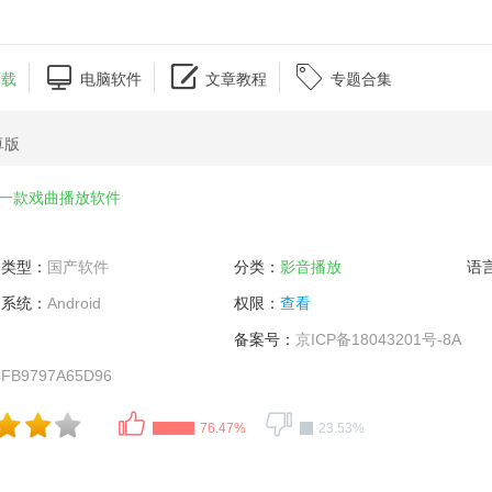



下载
电脑软件
文章教程
专题合集
卓版
一款戏曲播放软件
类型：
国产软件
分类：
影音播放
语
系统：
Android
权限：
查看
备案号：
京ICP备18043201号-8A
CFB9797A65D96
76.47%
23.53%