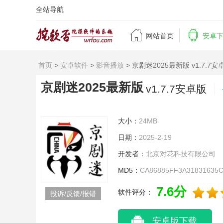
全站导航


网站首页
安卓
首页
>
安卓软件
>
影音播放
> 京剧迷2025最新版 v1.7.7安
京剧迷2025最新版
v1.7.7安卓版
大小：
24MB
日期：
2025-2-19
开发者：
北京对花科技有限公司
MD5：
CA86885FF3A31831635
7.6分
软件评分：
投诉/反馈/报错
安卓版下载