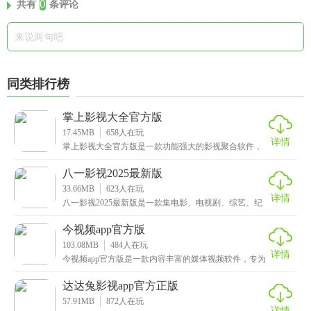
0
共有
条评论
同类排行榜
掌上影视大全官方版
17.45MB
658
人在玩
详情
掌上影视大全官方版是一款功能强大的影视聚合软件，
汇聚了全网优质影视资源，满足用户多样化的观影需
求。从
八一影视2025最新版
33.66MB
623
人在玩
详情
八一影视2025最新版是一款集电影、电视剧、综艺、纪
录片等多种内容于一体的全能影视播放软件，致力于为
今视频app官方版
103.08MB
484
人在玩
详情
今视频app官方版是一款内容丰富的媒体视频软件，专为
江西地区用户量身打造，提供海量本地新闻、热点资讯
达达兔影视app官方正版
57.91MB
872
人在玩
详情