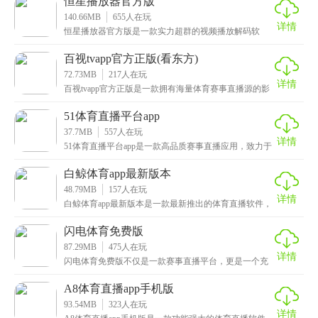
恒星播放器官方版
140.66MB
655
人在玩
详情
恒星播放器官方版是一款实力超群的视频播放解码软
件。这款播放器拥有众多前沿的黑科技，用它播放视频
就像是
百视tvapp官方正版(看东方)
72.73MB
217
人在玩
详情
百视tvapp官方正版是一款拥有海量体育赛事直播源的影
音软件。体育爱好者们总是渴望第一时间观看到心仪
51体育直播平台app
37.7MB
557
人在玩
详情
51体育直播平台app是一款高品质赛事直播应用，致力于
给广大用户打造极致的观赛体验，不仅拥有流畅的直
白鲸体育app最新版本
48.79MB
157
人在玩
详情
白鲸体育app最新版本是一款最新推出的体育直播软件，
旨在为用户提供最热门的体育赛事直播资源，实时提供
闪电体育免费版
87.29MB
475
人在玩
详情
闪电体育免费版不仅是一款赛事直播平台，更是一个充
满活力的体育互动社区。通过创新的互动功能，将观赛
体验
A8体育直播app手机版
93.54MB
323
人在玩
详情