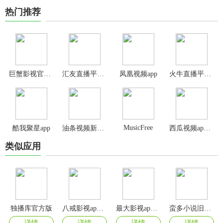
热门推荐
巨蟹影视官方版
汇友直播平台最新版本
凤凰视频app
火牛直播平台手机版
MusicFree
酷我聚星app
油条视频新版本
西瓜视频app官方版
类似应用
独播库官方版
八戒影视app原版
最大影视app官方版
蛮多小说旧版本
详情
详情
详情
详情