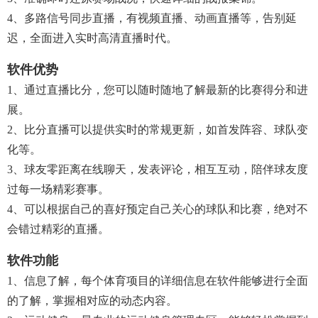
4、多路信号同步直播，有视频直播、动画直播等，告别延
迟，全面进入实时高清直播时代。
软件优势
1、通过直播比分，您可以随时随地了解最新的比赛得分和进
展。
2、比分直播可以提供实时的常规更新，如首发阵容、球队变
化等。
3、球友零距离在线聊天，发表评论，相互互动，陪伴球友度
过每一场精彩赛事。
4、可以根据自己的喜好预定自己关心的球队和比赛，绝对不
会错过精彩的直播。
软件功能
1、信息了解，每个体育项目的详细信息在软件能够进行全面
的了解，掌握相对应的动态内容。