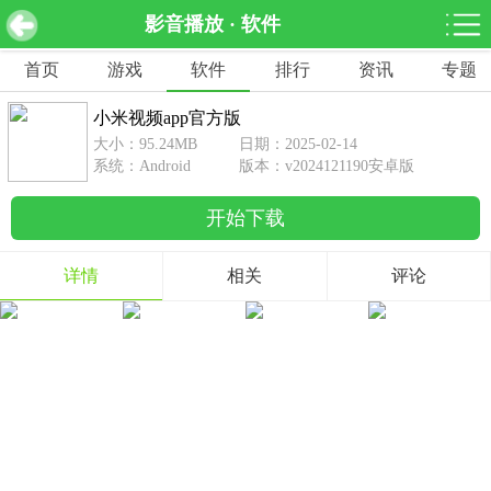
影音播放 · 软件
小米视频app官方版 v2024121190安卓版
下载
首页
游戏
软件
排行
资讯
专题
网游分类
软件分类
小米视频app官方版
休闲益智
赛车竞速
棋牌桌游
大小：95.24MB
日期：2025-02-14
462款游戏
122款游戏
43款游戏
系统：Android
版本：v2024121190安卓版
开始下载
角色扮演
动作射击
体育竞技
1642款游戏
351款游戏
69款游戏
详情
相关
评论
经营养成
策略塔防
冒险解谜
257款游戏
596款游戏
177款游戏
音乐游戏
手游辅助
53款游戏
109款游戏