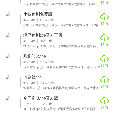
详情
天启影视官方版是一款功能强大的影视播放器，包含众
多热门影视资源内容可自由观看，而且采用个性化推荐
算法
小蚁追剧免费版
37.29MB
178
人在玩
详情
小蚁追剧免费版是一款永不停歇的影视播放软件。它始
终以风驰电掣的速度保持着更新节奏，不断为用户呈上
新的
蜂鸟追剧app官方正版
54.12MB
80
人在玩
详情
蜂鸟追剧app官方正版是一款功能强大的视频看剧平台，
带来了电影、电视剧、综艺、动漫、纪录片等多种类型
观影时光app
55.25MB
573
人在玩
详情
观影时光app是一款非常好用的影视播放软件。这个app里
藏着数不清的高清影视资源，不管是正火的大片、
淘剧社app
65.29MB
731
人在玩
详情
淘剧社app是一款打破观影界限的追剧软件。如今大家都
希望有个性的观影体验，这款app就做到了这点，它
今日影视app官方版
18.9MB
101
人在玩
详情
今日影视app官方版是专门为影视爱好者设计的追剧平
台，无论是想看电视剧、电影还是动漫的朋友，都能够