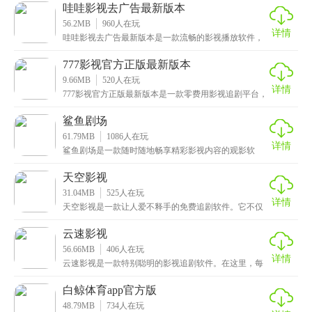
找
哇哇影视去广告最新版本
56.2MB
960
人在玩
详情
哇哇影视去广告最新版本是一款流畅的影视播放软件，
动漫、电视剧、综艺海量精彩内容全部可播放，同时系
统还
777影视官方正版最新版本
9.66MB
520
人在玩
详情
777影视官方正版最新版本是一款零费用影视追剧平台，
极其全面的作品内容让广大观众自由播放，首页界面提
鲨鱼剧场
61.79MB
1086
人在玩
详情
鲨鱼剧场是一款随时随地畅享精彩影视内容的观影软
件。它里面内容特别多，短剧、连续剧、电影、动漫、
综艺，
天空影视
31.04MB
525
人在玩
详情
天空影视是一款让人爱不释手的免费追剧软件。它不仅
能播放高清影视，还能轻松实现投屏功能，这意味着你
可以
云速影视
56.66MB
406
人在玩
详情
云速影视是一款特别聪明的影视追剧软件。在这里，每
个人都能找到自己喜欢的影视节目，它会根据你的观影
记录
白鲸体育app官方版
48.79MB
734
人在玩