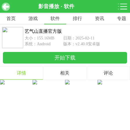
影音播放 · 软件
艺气山直播官方版 v2.40.0安卓版
下载
首页
游戏
软件
排行
资讯
专题
网游分类
软件分类
艺气山直播官方版
休闲益智
赛车竞速
棋牌桌游
大小：155.16MB
日期：2025-02-11
462款游戏
122款游戏
43款游戏
系统：Android
版本：v2.40.0安卓版
开始下载
角色扮演
动作射击
体育竞技
1642款游戏
351款游戏
69款游戏
详情
相关
评论
经营养成
策略塔防
冒险解谜
257款游戏
596款游戏
177款游戏
音乐游戏
手游辅助
53款游戏
109款游戏