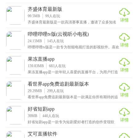
件。它还特别灵活，能够轻松应对各种音乐播放
齐盛体育最新版
99.5MB
99
人在玩
详情
齐盛体育最新版是一款高清赛事直播，邀请了众多知名
体育评论员、退役运动员和资深分析师，为用户带来专
业、
哔哩哔哩tv版(云视听小电视)
24.15MB
145
人在玩
详情
哔哩哔哩tv版是一款专为智能电视打造的影视软件。喜欢
二次元文化的朋友们，这里可是你们的乐园，app里
果冻直播app
159.83MB
683
人在玩
详情
果冻直播app是一款年轻人喜爱的直播平台，为用户打造
充满乐趣的线上社交体验，这里汇聚了超多风格迥异的
看世界app免费追剧最新版本
29.29MB
299
人在玩
详情
看世界app免费追剧最新版本是一款满足你所有期待的追
剧软件，不管是想找火爆全网的美剧、充满浪漫气息的
好省短剧app
39MB
440
人在玩
详情
好省短剧app是一款专为短剧爱好者打造的创作变现软
件。在这里你可以尽情发挥创意，上传原创或改编的短
剧
艾可直播软件