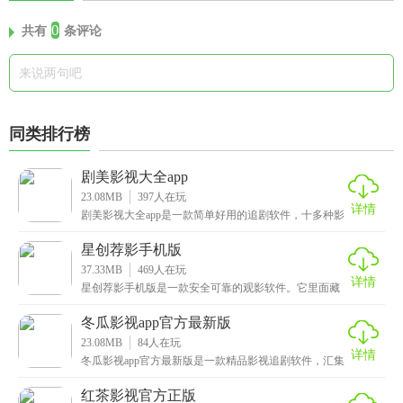
0
共有
条评论
同类排行榜
剧美影视大全app
23.08MB
397
人在玩
详情
剧美影视大全app是一款简单好用的追剧软件，十多种影
片类型全涵盖，动作片的激烈打斗、爱情剧的甜蜜桥段
星创荐影手机版
37.33MB
469
人在玩
详情
星创荐影手机版是一款安全可靠的观影软件。它里面藏
了好多适合全家一起看的影片，动画片、喜剧片，还有
那些
冬瓜影视app官方最新版
23.08MB
84
人在玩
详情
冬瓜影视app官方最新版是一款精品影视追剧软件，汇集
了全网优质的电影、电视剧、综艺和动漫资源，为用户
红茶影视官方正版