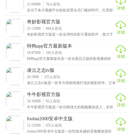
22.04MB
70
人在玩
详情
在当下各大视频平台纷纷设置会员门槛的时代，红茶影
视官方正版宛如一股清流，为广大影视爱好者带来福
音。它
奇妙影视官方版
23.12MB
684
人在玩
详情
奇妙影视官方版是一款实用性的影片看剧软件，致力于
为用户提供丰富多样的影视资源和极致的观影体验，这
里汇
特狗app官方最新版本
18.87MB
345
人在玩
详情
特狗app官方最新版本是一款全面且正版的影视播放软
件。这款app拥有离线下载功能，可以预先下载自己钟
凌云之志tv版
26.5MB
235
人在玩
详情
凌云之志tv版是一款专为智能电视打造的观影软件。它有
很多好用的功能，界面也很简单，所以很多人都喜欢用
牛牛影视官方版
54.16MB
92
人在玩
详情
牛牛影视官方版是一款功能强大的视频播放进入，支持
多端同步，用户可以在手机、平板、电脑、智能电视等
多种
foobar2000安卓中文版
12.12MB
835
人在玩
详情
foobar2000安卓中文版是一款性能卓越的音频播放器软