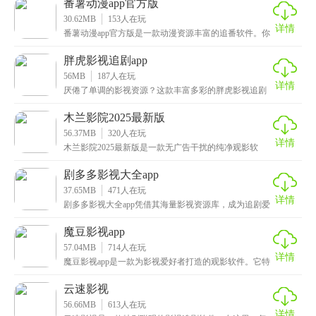
番薯动漫app官方版
30.62MB
153
人在玩
详情
番薯动漫app官方版是一款动漫资源丰富的追番软件。你
打开它就能发现里面汇聚了数不清的高清动漫资源，而
胖虎影视追剧app
56MB
187
人在玩
详情
厌倦了单调的影视资源？这款丰富多彩的胖虎影视追剧
app将为你打开新世界的大门！它囊括了国内外优质影视
木兰影院2025最新版
56.37MB
320
人在玩
详情
木兰影院2025最新版是一款无广告干扰的纯净观影软
件。这款app真的超棒，它的播放技术特别厉害，影片
剧多多影视大全app
37.65MB
471
人在玩
详情
剧多多影视大全app凭借其海量影视资源库，成为追剧爱
好者的宝藏平台，聚合了全网热播的电视剧、院线电影
魔豆影视app
57.04MB
714
人在玩
详情
魔豆影视app是一款为影视爱好者打造的观影软件。它特
别贴心地加入了投屏功能，你只需简单操作以下，就能
云速影视
56.66MB
613
人在玩
详情