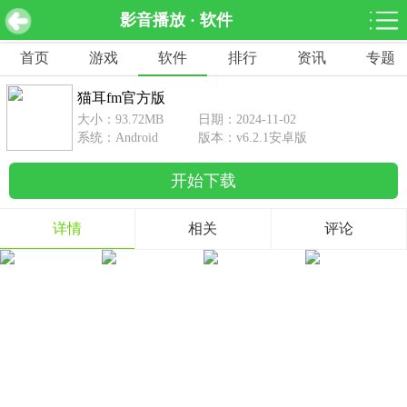
影音播放 · 软件
猫耳fm官方版 v6.2.1安卓版
下载
首页
游戏
软件
排行
资讯
专题
网游分类
软件分类
猫耳fm官方版
休闲益智
赛车竞速
棋牌桌游
大小：93.72MB
日期：2024-11-02
462款游戏
122款游戏
43款游戏
系统：Android
版本：v6.2.1安卓版
开始下载
角色扮演
动作射击
体育竞技
1642款游戏
351款游戏
69款游戏
详情
相关
评论
经营养成
策略塔防
冒险解谜
257款游戏
596款游戏
177款游戏
音乐游戏
手游辅助
53款游戏
109款游戏