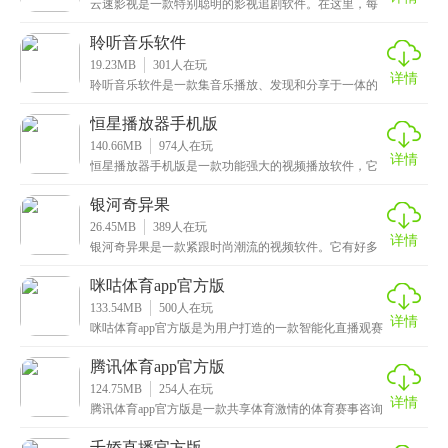
云速影视是一款特别聪明的影视追剧软件。在这里，每
个人都能找到自己喜欢的影视节目，它会根据你的观影
记录
聆听音乐软件
19.23MB
301
人在玩
详情
聆听音乐软件是一款集音乐播放、发现和分享于一体的
多功能音乐平台，拥有丰富的音乐库，涵盖国内外众多
音乐
恒星播放器手机版
140.66MB
974
人在玩
详情
恒星播放器手机版是一款功能强大的视频播放软件，它
尤其擅长解码各种视频格式，不仅能够轻松播放主流视
频格
银河奇异果
26.45MB
389
人在玩
详情
银河奇异果是一款紧跟时尚潮流的视频软件。它有好多
超棒的功能，比如智能奇观识别和个性化推荐，这些都
能让
咪咕体育app官方版
133.54MB
500
人在玩
详情
咪咕体育app官方版是为用户打造的一款智能化直播观赛
平台，能够根据用户的观赛历史和偏好，智能推荐相关
腾讯体育app官方版
124.75MB
254
人在玩
详情
腾讯体育app官方版是一款共享体育激情的体育赛事咨询
软件。它给大家准备了好多赛事和球员的数据，你想了
千娇直播官方版