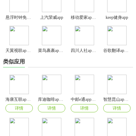
悬浮时钟免费版app
上汽荣威app
移动爱家app官方版
keep健身app
天翼视联app官方版
菜鸟裹裹app官方版
四川人社app官方版
谷歌翻译app安卓版
类似应用
海康互联app手机版
库迪咖啡app最新版
中邮e通app官方版
智慧昆山app官方版
详情
详情
详情
详情