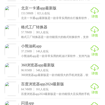
户可以在这里面办理各种服务，医保、公积金、养老金
北京一卡通app最新版
153.59MB
821
人在玩
详情
北京一卡通app最新版是一款非常实用的出行服务软件，
有了它之后，用户无需实体卡也能坐公交、地铁，支付
格式工厂转换器
57.79MB
381
人在玩
详情
格式工厂转换器是一款功能强大的格式转换软件，支持
多种类型的格式转换，视频、音频、图片、文档等等，
其中
小熊油耗app
37.25MB
146
人在玩
详情
小熊油耗app是一款非常实用的耗油计算软件，支持汽油
车、新能源、柴油车等多种车型的电油耗计算，用户每
360浏览器app最新版
96.91MB
548
人在玩
详情
360浏览器app最新版是一款功能强大的手机浏览器，软
件中提供了资讯、视频、菜单、小说这四个板块，其
百度浏览器app2024最新版
64.74MB
161
人在玩
详情
百度浏览器app2024最新版是一款功能强大且实用的手机
浏览器，这款软件基于百度引擎技术打造而成，用
闪送app