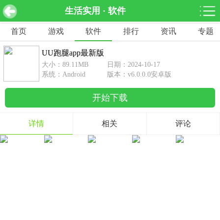
生活实用 · 软件
UU跑腿app最新版 v6.0.0.0安卓版
下载
首页
游戏
软件
排行
资讯
专题
网游分类
软件分类
UU跑腿app最新版
休闲益智
赛车竞速
棋牌桌游
大小：89.11MB
日期：2024-10-17
462款游戏
122款游戏
43款游戏
系统：Android
版本：v6.0.0.0安卓版
开始下载
角色扮演
动作射击
体育竞技
1642款游戏
351款游戏
69款游戏
详情
相关
评论
经营养成
策略塔防
冒险解谜
257款游戏
596款游戏
177款游戏
音乐游戏
手游辅助
53款游戏
109款游戏