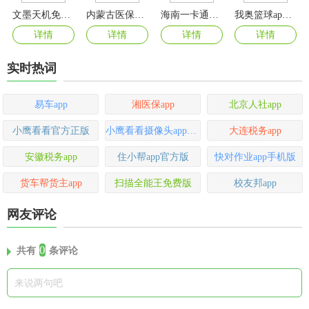
文墨天机免费排盘app
内蒙古医保公告服务平台app
海南一卡通app
我奥篮球app(我奥体育)
详情
详情
详情
详情
实时热词
易车app
湘医保app
北京人社app
小鹰看看官方正版
小鹰看看摄像头app最新版
大连税务app
安徽税务app
住小帮app官方版
快对作业app手机版
货车帮货主app
扫描全能王免费版
校友邦app
网友评论
0
共有
条评论