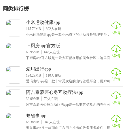
同类排行榜
小米运动健康app
115.72MB
392
人在玩
详情
小米运动健康app是一款小米旗下的运动设备管理平台，
用户可以通过这款软件实现与设备之间的绑定，最常见
下厨房app官方版
63.95MB
646
人在玩
详情
下厨房app官方版是一款大家都在用的美食社区，这里面
汇聚了许多美食达人，你可以在软件内搜索你喜欢的菜
爱玛出行app
194.29MB
110
人在玩
详情
爱玛出行app是一款非常受欢迎的出行管理平台，用户可
以通过软件进行扫码绑车，添加好车辆后，你还能看到
阿吉泰蒙医心身互动疗法app
32.09MB
70
人在玩
详情
阿吉泰蒙医心身互动疗法app是一款非常受欢迎的养生分
享平台，用户可以通过手机号或邮箱的方式登录账号，
粤省事app
65.38MB
340
人在玩
详情
粤省事app是一款面向广东用户推出的政务服务软件，用