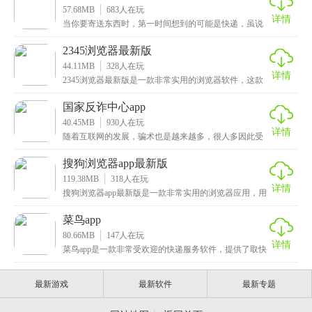
57.68MB
683
人在玩
详情
当你要寄送东西时，第一时间想到的可能是快递，虽说
没错，但是对于同城配送来说还是比较慢的，那么想又
快又
2345浏览器最新版
44.11MB
328
人在玩
详情
2345浏览器最新版是一款非常实用的浏览器软件，这款
应用的界面非常简洁，首页中每天都会实时更新热点新
国家反诈中心app
40.45MB
930
人在玩
详情
随着互联网的发展，骗术也是越来越多，很人多因此受
骗，这次小编为大家带来的是国家反诈中心app，一款功
搜狗浏览器app最新版
119.38MB
318
人在玩
详情
搜狗浏览器app最新版是一款非常实用的浏览器应用，用
户只需输入相关信息，你想要知道的内容都会呈现出来
菜鸟app
80.66MB
147
人在玩
详情
菜鸟app是一款非常受欢迎的快递服务软件，提供了取快
递、寄快递、寄件等多种功能，为网购提供了便捷的管
最新游戏
最新软件
最新专题