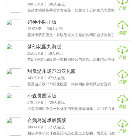
600.65MB
506
人在玩
详情
穿越之锦绣缘手游官方版是一款趣味十足的古风恋爱换
装游戏，人物立绘设计精美，栩栩如生，配以唯美的场
景与
超神小队正版
12.65MB
200
人在玩
详情
超神小队正版是一款以恐龙为主题的休闲回合放置类手
游，采用了卡通竖版的萌系画风，场景精致复古，拥有
种类
梦幻花园九游版
353.76MB
58
人在玩
详情
梦幻花园九游版是一款模拟经营与消除玩法相结合的休
闲游戏，拥有精美的画面设计，每一个花园的细节都经
过精
甜瓜游乐场7723汉化版
143.89MB
879
人在玩
详情
甜瓜游乐场7723汉化版是一款休闲的像素风沙盒游戏，
画面清新简洁，操作简单直观，加上高度自由性的玩法
小森灵国际版
570.57MB
729
人在玩
详情
小森灵国际版是一款休闲的宠物养成游戏，采用了卡通
的设计风格，拥有清新治愈的画风和悦耳动听的背景音
乐，
企鹅岛游戏最新版
199.44MB
523
人在玩
详情
相信许多小伙伴都是没有怎么见过企鹅的，而且它们生