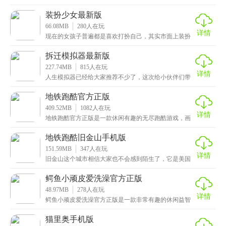
活在南极，特意跑一趟去南极也是非常麻烦的，这次小
编给
装扮少女最新版
66.08MB
280
人在玩
详情
现在的女孩子普遍都是喜欢打扮自己，其实市面上装扮
类的游戏也不算很多，这次小编给大家推荐的是装扮少
女最
拆迁模拟器最新版
227.74MB
815
人在玩
详情
人生模拟器已经给大家推荐不少了，这次给小伙伴们带
来的是拆迁模拟器最新版，一款非常解压的像素类沙盒
手游
地铁跑酷官方正版
409.52MB
1082
人在玩
详情
地铁跑酷官方正版是一款休闲有趣的无尽跑酷游戏，画
面色彩亮丽，场景设计非常精美，有着丰富的细节和纹
理，
地铁跑酷旧金山手机版
151.59MB
347
人在玩
详情
旧金山这个城市相信大家也不会感到陌生了，它是美国
的第五大城市，这里面汇聚了许多的霸主，好了言归正
传，
鳄鱼小顽皮爱洗澡官方正版
48.97MB
278
人在玩
详情
鳄鱼小顽皮爱洗澡官方正版是一款非常有趣的休闲益智
手游，看到游戏名称的小伙伴可能会想起来什么吧，没
错，
猫里奥手机版