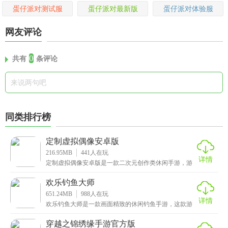
蛋仔派对测试服
蛋仔派对最新版
蛋仔派对体验服
网友评论
0
共有
条评论
同类排行榜
定制虚拟偶像安卓版
216.95MB
441
人在玩
详情
定制虚拟偶像安卓版是一款二次元创作类休闲手游，游
戏内为广大玩家提供了编辑器功能，你可以从零到有创
建属
欢乐钓鱼大师
651.24MB
988
人在玩
详情
欢乐钓鱼大师是一款画面精致的休闲钓鱼手游，这款游
戏还原了真实的钓鱼场景，玩家将扮演一位钓鱼爱好
者，你
穿越之锦绣缘手游官方版