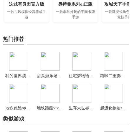
这城有良田官方版
奥特曼系列ol正版
攻城天下手游
一款古风模拟经营养成手
一款非常好玩的平面卡牌
一款沉浸式角色
游
手游
竞技手游
热门推荐
我的世界烦人的村民6.0整合包
甜瓜游乐场内置模组7723
住宅梦物语汉化版(幸福公寓物语)
猫咪二重奏最新版(Duet Cats)
地铁跑酷oppo版
地铁跑酷vivo版
生存大世界官方正版
超进化物语taptap版本
类似游戏