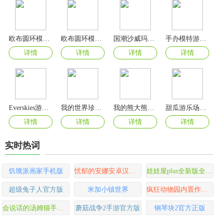
欧布圆环模拟器最新版本2025(OrbRing)
欧布圆环模拟器手机版(OrbRing)
国潮沙威玛传奇
手办模特游戏2024最新版
详情
详情
详情
详情
Everskies游戏官方版
我的世界珍妮模组
我的熊大熊二2024最新版
甜瓜游乐场7723自带模组
详情
详情
详情
详情
实时热词
饥饿派画家手机版
忧郁的安娜安卓汉化版
娃娃屋plus全新版全部解锁版
超级兔子人官方版
米加小镇世界
疯狂动物园内置作弊菜单版
会说话的汤姆猫手游官方版
蘑菇战争2手游官方版
钢琴块2官方正版