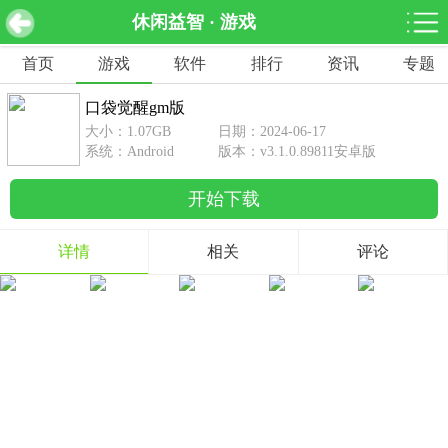
休闲益智 · 游戏
口袋觉醒gm版 v3.1.0.89811安卓版
下载
首页
游戏
软件
排行
资讯
专题
网游分类
软件分类
口袋觉醒gm版
休闲益智
赛车竞速
棋牌桌游
大小：1.07GB
日期：2024-06-17
462款游戏
122款游戏
43款游戏
系统：Android
版本：v3.1.0.89811安卓版
开始下载
角色扮演
动作射击
体育竞技
1642款游戏
351款游戏
69款游戏
详情
相关
评论
经营养成
策略塔防
冒险解谜
257款游戏
596款游戏
177款游戏
音乐游戏
手游辅助
53款游戏
109款游戏